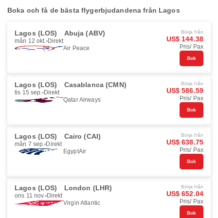
Boka och få de bästa flygerbjudandena från Lagos
Lagos (LOS)
Abuja (ABV)
Börja från
US$ 144.38
mån 12 okt.
Direkt
Pris/ Pax
Air Peace
Bok
Lagos (LOS)
Casablanca (CMN)
Börja från
US$ 586.59
tis 15 sep.
Direkt
Pris/ Pax
Qatar Airways
Bok
Lagos (LOS)
Cairo (CAI)
Börja från
US$ 638.75
mån 7 sep.
Direkt
Pris/ Pax
EgyptAir
Bok
Lagos (LOS)
London (LHR)
Börja från
US$ 652.04
ons 11 nov.
Direkt
Pris/ Pax
Virgin Atlantic
Bok