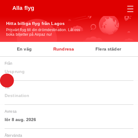
Alla flyg
Hitta billiga flyg från Lagos
Prisvärt flyg till din drömdestination. Låt oss
boka biljetter på Airpaz nu!
En väg
Rundresa
Flera städer
Från
Ursprung
Till
Destination
Avresa
lör 8 aug. 2026
Återvända