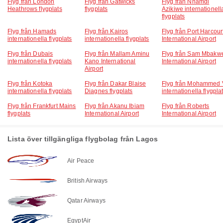
Flyg från London
Flyg från Gatwicks
Flyg från Nnamdi
Heathrows flygplats
flygplats
Azikiwe internationell
flygplats
Flyg från Hamads
Flyg från Kairos
Flyg från Port Harcour
internationella flygplats
internationella flygplats
International Airport
Flyg från Dubais
Flyg från Mallam Aminu
Flyg från Sam Mbakw
internationella flygplats
Kano International
International Airport
Airport
Flyg från Kotoka
Flyg från Dakar Blaise
Flyg från Mohammed 
internationella flygplats
Diagnes flygplats
internationella flygpla
Flyg från Frankfurt Mains
Flyg från Akanu Ibiam
Flyg från Roberts
flygplats
International Airport
International Airport
Lista över tillgängliga flygbolag från Lagos
Air Peace
British Airways
Qatar Airways
EgyptAir