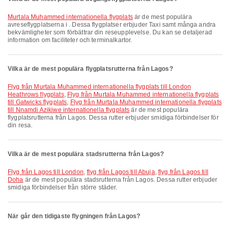
Murtala Muhammed internationella flygplats
är de mest populära
avreseflygplatserna i . Dessa flygplatser erbjuder Taxi samt många andra
bekvämligheter som förbättrar din reseupplevelse. Du kan se detaljerad
information om faciliteter och terminalkartor.
Vilka är de mest populära flygplatsrutterna från Lagos?
Flyg från Murtala Muhammed internationella flygplats till London
Heathrows flygplats
,
Flyg från Murtala Muhammed internationella flygplats
till Gatwicks flygplats
,
Flyg från Murtala Muhammed internationella flygplats
till Nnamdi Azikiwe internationella flygplats
är de mest populära
flygplatsrutterna från Lagos. Dessa rutter erbjuder smidiga förbindelser för
din resa.
Vilka är de mest populära stadsrutterna från Lagos?
flyg från Lagos till London
,
flyg från Lagos till Abuja
,
flyg från Lagos till
Doha
är de mest populära stadsrutterna från Lagos. Dessa rutter erbjuder
smidiga förbindelser från större städer.
När går den tidigaste flygningen från Lagos?