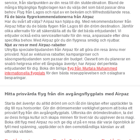
service, från startpunkten av din resa till din slutdestination. Bland de
många tillgängliga flygbolagen kan du välja det som bäst passar dina
behov. Flyg från Lagos och njut av en bekväm och tillfredsställande resa.
Få de bästa flygrekommendationerna från Airpaz
Har du svårt att välja? Airpaz kan hjälpa dig. Med rekommendationer från
Airpaz hittar du de bästa flygen från Lagos till din dröm destination. Jämför
olika alternativ för att säkerställa att du får det bästa erbjudandet. Vi
erbjuder också extra servicealternativ för din resa, anpassade efter dina
specifika behov. Med Airpaz gör du din flygresa smidig och njutbar.
Njut av resor med Airpaz-rabatter
Utnyttja specialerbjudanden från Airpaz för att göra din resa ännu mer
prisvärd. Njut av exklusiva rabatter, kampanjpriser och
säsongserbjudanden som passar din budget. Oavsett om du planerar en
snabb helgresa eller ett långväga äventyr, har Airpaz det perfekta
erbjudandet för dig. Boka din billiga
flyg från Murtala Muhammed
internationella flygplats
för den bästa reseupplevelsen och oslagbara
besparingar.
Hitta prisvärda flyg från din avgångsflygplats med Airpaz
Starta det äventyr du alltid drömt om och låt din längtan efter upptäckter ta
dig till nya horisonter. Gör din drömsemester verklighet genom att boka ett
prisvärt flyg från din avgångsflygplats. Utforska din drömdestination, ta del
av dess livliga kultur och skapa minnen för livet när du upplever dess magi.
Boka ditt flyg med Airpaz nu och ge dig ut på en resa där varje ögonblick är
fyllt med spänning, upptäckter och den oemotståndliga känslan av att
utforska världen.