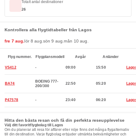
Totalt antal destinationer
26
Kontrollera alla flygtidtabeller från Lagos
fre 7 aug.
lör 8 aug.
sön 9 aug.
mån 10 aug.
Flyg nummer.
Flygplansmodell
Avgår
Anländer
VS412
-
09:00
15:50
Lago
BOEING 777-
BA74
22:50
05:20
Lago
200/300
P47578
-
23:40
06:20
Lago
Hitta den bästa resan och få din perfekta reseupplevelse
Välj ditt favoritflygbolag till Lagos
Om du planerar att resa för affärer eller nöje finns det många flygalternativ
till din destination. Varje flygbolag erbjuder utmärkta bekvämligheter och