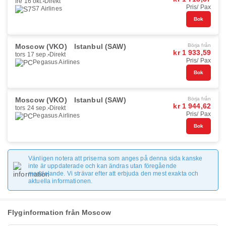
fre 16 okt.
Direkt
Pris/ Pax
S7 Airlines
Bok
Moscow (VKO)
Istanbul (SAW)
Börja från
kr 1 933,59
tors 17 sep.
Direkt
Pris/ Pax
Pegasus Airlines
Bok
Moscow (VKO)
Istanbul (SAW)
Börja från
kr 1 944,62
tors 24 sep.
Direkt
Pris/ Pax
Pegasus Airlines
Bok
Vänligen notera att priserna som anges på denna sida kanske
inte är uppdaterade och kan ändras utan föregående
meddelande. Vi strävar efter att erbjuda den mest exakta och
aktuella informationen.
Flyginformation från Moscow