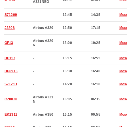
A321NEO
S71209
-
12:45
14:35
Mos
J2808
Airbus A320
12:50
17:15
Mos
Airbus A320
GF13
13:00
19:25
Mos
N
DP113
-
13:15
16:55
Mos
DP6913
-
13:30
16:40
Mos
S71213
-
14:20
16:10
Mos
Airbus A321
CZ8028
16:05
06:35
Mos
N
EK2311
Airbus A350
16:15
00:55
Mos