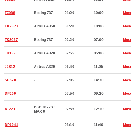
FZ988
Boeing 737
01:20
10:00
Mos
EK2323
Airbus A350
01:20
10:00
Mos
TK3037
Boeing 737
02:20
07:00
Mos
JU137
Airbus A320
02:55
05:00
Mos
J2812
Airbus A320
06:40
11:05
Mos
SU520
-
07:05
14:30
Mos
DP209
-
07:50
09:20
Mos
BOEING 737
AT221
07:55
12:10
Mos
MAX 8
DP6941
-
08:10
11:40
Mos