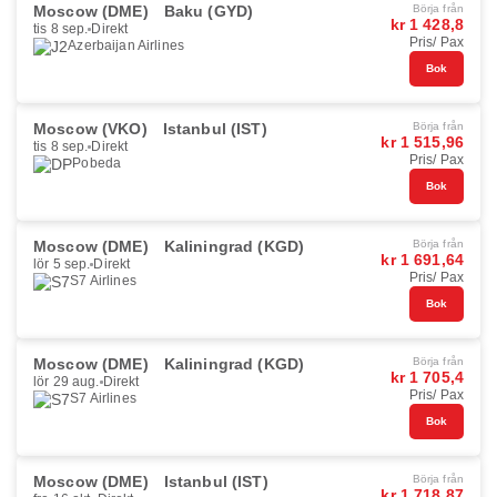
Moscow (DME)
Baku (GYD)
Börja från
kr 1 428,8
tis 8 sep.
Direkt
Pris/ Pax
Azerbaijan Airlines
Bok
Moscow (VKO)
Istanbul (IST)
Börja från
kr 1 515,96
tis 8 sep.
Direkt
Pris/ Pax
Pobeda
Bok
Moscow (DME)
Kaliningrad (KGD)
Börja från
kr 1 691,64
lör 5 sep.
Direkt
Pris/ Pax
S7 Airlines
Bok
Moscow (DME)
Kaliningrad (KGD)
Börja från
kr 1 705,4
lör 29 aug.
Direkt
Pris/ Pax
S7 Airlines
Bok
Moscow (DME)
Istanbul (IST)
Börja från
kr 1 718,87