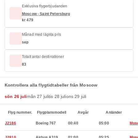
Exklusiva flygerbjudanden
Moscow - Saint Petersburg
kr 479
Månad med lägsta pris
sep
Totalt antal destinationer
83
Kontrollera alla flygtidtabeller från Moscow
sön 26 juli
mån 27 juli
tis 28 juli
ons 29 juli
Flyg nummer.
Flygplansmodell
Avgår
Anländer
J2186
Boeing 767
00:40
05:00
Mos
J2810
Airbus A319
01:00
05:25
Mos