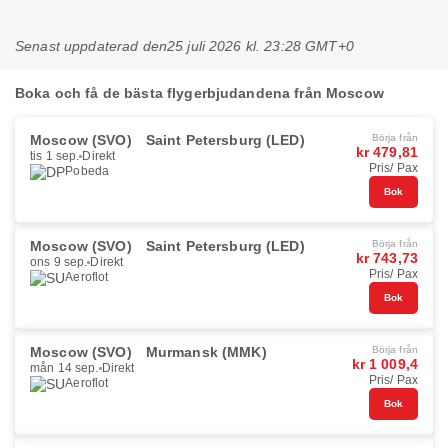
Senast uppdaterad den
25 juli 2026 kl. 23:28 GMT+0
Boka och få de bästa flygerbjudandena från Moscow
Moscow (SVO)
Saint Petersburg (LED)
Börja från
kr 479,81
tis 1 sep.
Direkt
Pris/ Pax
Pobeda
Bok
Moscow (SVO)
Saint Petersburg (LED)
Börja från
kr 743,73
ons 9 sep.
Direkt
Pris/ Pax
Aeroflot
Bok
Moscow (SVO)
Murmansk (MMK)
Börja från
kr 1 009,4
mån 14 sep.
Direkt
Pris/ Pax
Aeroflot
Bok