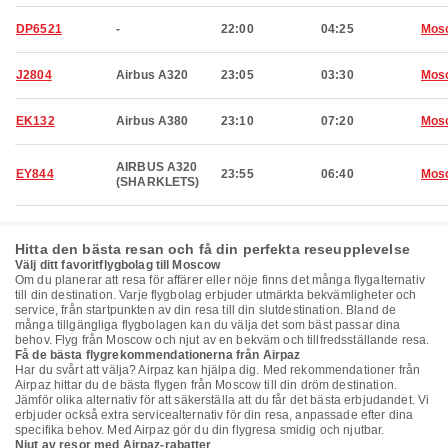
DP6521
-
22:00
04:25
Mos
J2804
Airbus A320
23:05
03:30
Mos
EK132
Airbus A380
23:10
07:20
Mos
AIRBUS A320
EY844
23:55
06:40
Mos
(SHARKLETS)
Hitta den bästa resan och få din perfekta reseupplevelse
Välj ditt favoritflygbolag till Moscow
Om du planerar att resa för affärer eller nöje finns det många flygalternativ
till din destination. Varje flygbolag erbjuder utmärkta bekvämligheter och
service, från startpunkten av din resa till din slutdestination. Bland de
många tillgängliga flygbolagen kan du välja det som bäst passar dina
behov. Flyg från Moscow och njut av en bekväm och tillfredsställande resa.
Få de bästa flygrekommendationerna från Airpaz
Har du svårt att välja? Airpaz kan hjälpa dig. Med rekommendationer från
Airpaz hittar du de bästa flygen från Moscow till din dröm destination.
Jämför olika alternativ för att säkerställa att du får det bästa erbjudandet. Vi
erbjuder också extra servicealternativ för din resa, anpassade efter dina
specifika behov. Med Airpaz gör du din flygresa smidig och njutbar.
Njut av resor med Airpaz-rabatter