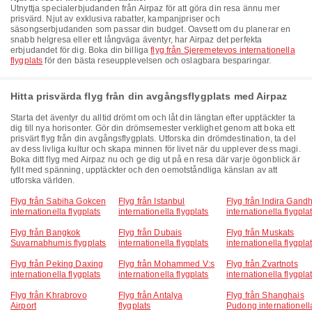
Utnyttja specialerbjudanden från Airpaz för att göra din resa ännu mer
prisvärd. Njut av exklusiva rabatter, kampanjpriser och
säsongserbjudanden som passar din budget. Oavsett om du planerar en
snabb helgresa eller ett långväga äventyr, har Airpaz det perfekta
erbjudandet för dig. Boka din billiga
flyg från Sjeremetevos internationella
flygplats
för den bästa reseupplevelsen och oslagbara besparingar.
Hitta prisvärda flyg från din avgångsflygplats med Airpaz
Starta det äventyr du alltid drömt om och låt din längtan efter upptäckter ta
dig till nya horisonter. Gör din drömsemester verklighet genom att boka ett
prisvärt flyg från din avgångsflygplats. Utforska din drömdestination, ta del
av dess livliga kultur och skapa minnen för livet när du upplever dess magi.
Boka ditt flyg med Airpaz nu och ge dig ut på en resa där varje ögonblick är
fyllt med spänning, upptäckter och den oemotståndliga känslan av att
utforska världen.
Flyg från Sabiha Gokcen
Flyg från Istanbul
Flyg från Indira Gandh
internationella flygplats
internationella flygplats
internationella flygpla
Flyg från Bangkok
Flyg från Dubais
Flyg från Muskats
Suvarnabhumis flygplats
internationella flygplats
internationella flygpla
Flyg från Peking Daxing
Flyg från Mohammed V:s
Flyg från Zvartnots
internationella flygplats
internationella flygplats
internationella flygpla
Flyg från Khrabrovo
Flyg från Antalya
Flyg från Shanghais
Airport
flygplats
Pudong internationell