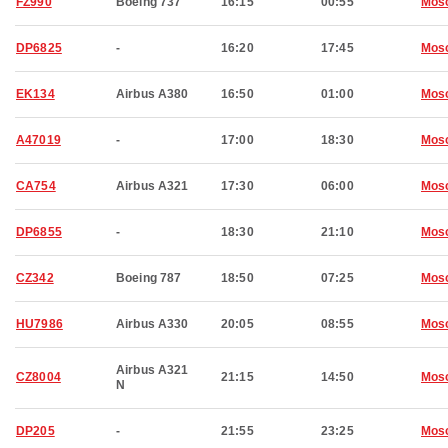
FZ990
Boeing 737
16:15
00:55
Mos
DP6825
-
16:20
17:45
Mos
EK134
Airbus A380
16:50
01:00
Mos
A47019
-
17:00
18:30
Mos
CA754
Airbus A321
17:30
06:00
Mos
DP6855
-
18:30
21:10
Mos
CZ342
Boeing 787
18:50
07:25
Mos
HU7986
Airbus A330
20:05
08:55
Mos
Airbus A321
CZ8004
21:15
14:50
Mos
N
DP205
-
21:55
23:25
Mos