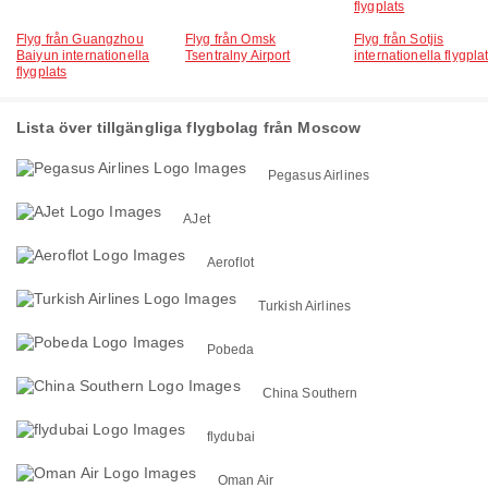
flygplats
Flyg från Guangzhou
Flyg från Omsk
Flyg från Sotjis
Baiyun internationella
Tsentralny Airport
internationella flygpla
flygplats
Lista över tillgängliga flygbolag från Moscow
Pegasus Airlines
AJet
Aeroflot
Turkish Airlines
Pobeda
China Southern
flydubai
Oman Air