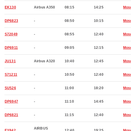
EK130
Airbus A350
08:15
14:25
Mos
DP6823
-
08:50
10:15
Mos
S72049
-
08:55
12:40
Mos
DP6911
-
09:05
12:15
Mos
JU131
Airbus A320
10:40
12:45
Mos
S71211
-
10:50
12:40
Mos
SU526
-
11:00
18:20
Mos
DP6947
-
11:10
14:45
Mos
DP6821
-
11:15
12:40
Mos
AIRBUS
EY842
12:40
19:25
Mos