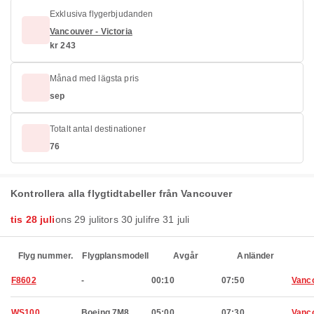
Exklusiva flygerbjudanden
Vancouver - Victoria
kr 243
Månad med lägsta pris
sep
Totalt antal destinationer
76
Kontrollera alla flygtidtabeller från Vancouver
tis 28 juli
ons 29 juli
tors 30 juli
fre 31 juli
Flyg nummer.
Flygplansmodell
Avgår
Anländer
F8602
-
00:10
07:50
Vanc
WS100
Boeing 7M8
05:00
07:30
Vanc