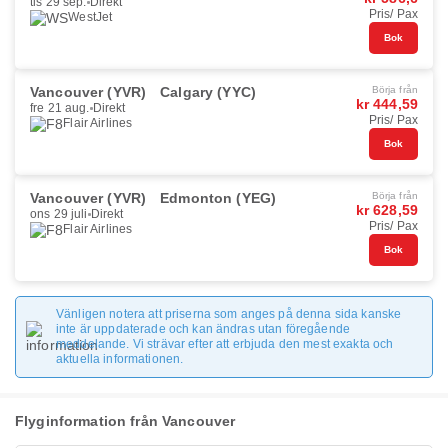
tis 29 sep.
Direkt
Pris/ Pax
WestJet
Bok
Vancouver (YVR)
Calgary (YYC)
Börja från
kr 444,59
fre 21 aug.
Direkt
Pris/ Pax
Flair Airlines
Bok
Vancouver (YVR)
Edmonton (YEG)
Börja från
kr 628,59
ons 29 juli
Direkt
Pris/ Pax
Flair Airlines
Bok
Vänligen notera att priserna som anges på denna sida kanske
inte är uppdaterade och kan ändras utan föregående
meddelande. Vi strävar efter att erbjuda den mest exakta och
aktuella informationen.
Flyginformation från Vancouver