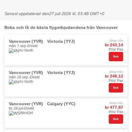
Senast uppdaterad den
27 juli 2026 kl. 03:48 GMT+0
Boka och få de bästa flygerbjudandena från Vancouver
Vancouver (YVR)
Victoria (YYJ)
Börja från
kr 243,14
mån 7 sep.
Direkt
Pris/ Pax
Air North
Bok
Vancouver (YVR)
Victoria (YYJ)
Börja från
kr 248,12
mån 28 sep.
Direkt
Pris/ Pax
Air North
Bok
Vancouver (YVR)
Calgary (YYC)
Börja från
kr 477,87
tis 28 juli
Direkt
Pris/ Pax
WestJet
Bok