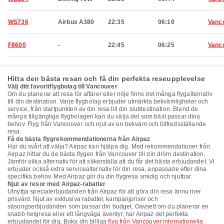
WS736
Airbus A380
22:35
06:10
Vanc
F8600
-
22:45
06:25
Vanc
Hitta den bästa resan och få din perfekta reseupplevelse
Välj ditt favoritflygbolag till Vancouver
Om du planerar att resa för affärer eller nöje finns det många flygalternativ
till din destination. Varje flygbolag erbjuder utmärkta bekvämligheter och
service, från startpunkten av din resa till din slutdestination. Bland de
många tillgängliga flygbolagen kan du välja det som bäst passar dina
behov. Flyg från Vancouver och njut av en bekväm och tillfredsställande
resa.
Få de bästa flygrekommendationerna från Airpaz
Har du svårt att välja? Airpaz kan hjälpa dig. Med rekommendationer från
Airpaz hittar du de bästa flygen från Vancouver till din dröm destination.
Jämför olika alternativ för att säkerställa att du får det bästa erbjudandet. Vi
erbjuder också extra servicealternativ för din resa, anpassade efter dina
specifika behov. Med Airpaz gör du din flygresa smidig och njutbar.
Njut av resor med Airpaz-rabatter
Utnyttja specialerbjudanden från Airpaz för att göra din resa ännu mer
prisvärd. Njut av exklusiva rabatter, kampanjpriser och
säsongserbjudanden som passar din budget. Oavsett om du planerar en
snabb helgresa eller ett långväga äventyr, har Airpaz det perfekta
erbjudandet för dig. Boka din billiga
flyg från Vancouver internationella