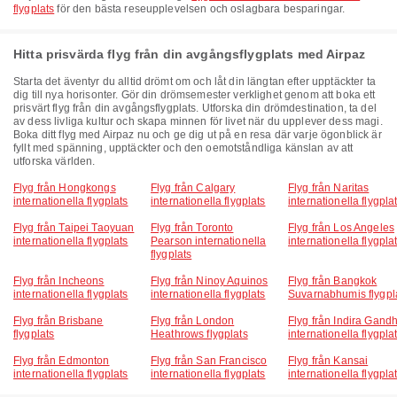
flygplats
för den bästa reseupplevelsen och oslagbara besparingar.
Hitta prisvärda flyg från din avgångsflygplats med Airpaz
Starta det äventyr du alltid drömt om och låt din längtan efter upptäckter ta
dig till nya horisonter. Gör din drömsemester verklighet genom att boka ett
prisvärt flyg från din avgångsflygplats. Utforska din drömdestination, ta del
av dess livliga kultur och skapa minnen för livet när du upplever dess magi.
Boka ditt flyg med Airpaz nu och ge dig ut på en resa där varje ögonblick är
fyllt med spänning, upptäckter och den oemotståndliga känslan av att
utforska världen.
Flyg från Hongkongs
Flyg från Calgary
Flyg från Naritas
internationella flygplats
internationella flygplats
internationella flygpla
Flyg från Taipei Taoyuan
Flyg från Toronto
Flyg från Los Angeles
internationella flygplats
Pearson internationella
internationella flygpla
flygplats
Flyg från Incheons
Flyg från Ninoy Aquinos
Flyg från Bangkok
internationella flygplats
internationella flygplats
Suvarnabhumis flygpl
Flyg från Brisbane
Flyg från London
Flyg från Indira Gandh
flygplats
Heathrows flygplats
internationella flygpla
Flyg från Edmonton
Flyg från San Francisco
Flyg från Kansai
internationella flygplats
internationella flygplats
internationella flygpla