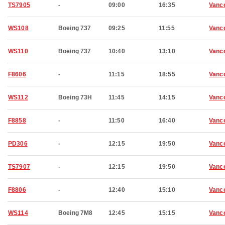
TS7905
-
09:00
16:35
Vanc
WS108
Boeing 737
09:25
11:55
Vanc
WS110
Boeing 737
10:40
13:10
Vanc
F8606
-
11:15
18:55
Vanc
WS112
Boeing 73H
11:45
14:15
Vanc
F8858
-
11:50
16:40
Vanc
PD306
-
12:15
19:50
Vanc
TS7907
-
12:15
19:50
Vanc
F8806
-
12:40
15:10
Vanc
WS114
Boeing 7M8
12:45
15:15
Vanc