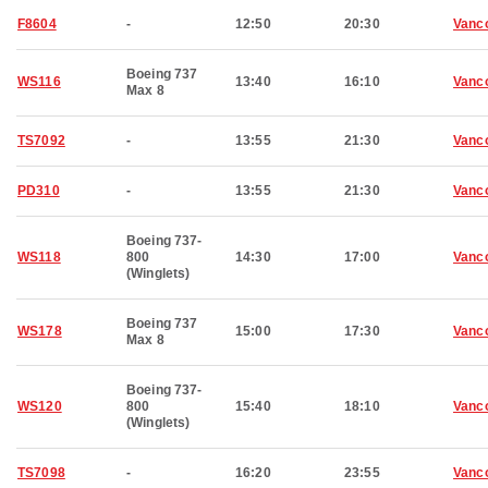
F8604
-
12:50
20:30
Vanc
Boeing 737
WS116
13:40
16:10
Vanc
Max 8
TS7092
-
13:55
21:30
Vanc
PD310
-
13:55
21:30
Vanc
Boeing 737-
WS118
800
14:30
17:00
Vanc
(Winglets)
Boeing 737
WS178
15:00
17:30
Vanc
Max 8
Boeing 737-
WS120
800
15:40
18:10
Vanc
(Winglets)
TS7098
-
16:20
23:55
Vanc