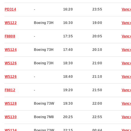
PD314
-
16:20
23:55
Vanc
WS122
Boeing 73H
16:30
19:00
Vanc
F8808
-
17:35
20:05
Vanc
WS124
Boeing 73H
17:40
20:10
Vanc
WS126
Boeing 73H
18:30
21:00
Vanc
WS126
-
18:40
21:10
Vanc
F8812
-
19:20
21:50
Vanc
WS128
Boeing 73W
19:30
22:00
Vanc
WS130
Boeing 7M8
20:25
22:55
Vanc
WS134
Boeing 73W
22:15
00:44
Vanc