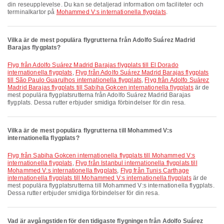
din reseupplevelse. Du kan se detaljerad information om faciliteter och
terminalkartor på
Mohammed V:s internationella flygplats
.
Vilka är de mest populära flygrutterna från Adolfo Suárez Madrid
Barajas flygplats?
Flyg från Adolfo Suárez Madrid Barajas flygplats till El Dorado
internationella flygplats
,
Flyg från Adolfo Suárez Madrid Barajas flygplats
till São Paulo Guarulhos internationella flygplats
,
Flyg från Adolfo Suárez
Madrid Barajas flygplats till Sabiha Gokcen internationella flygplats
är de
mest populära flygplatsrutterna från Adolfo Suárez Madrid Barajas
flygplats. Dessa rutter erbjuder smidiga förbindelser för din resa.
Vilka är de mest populära flygrutterna till Mohammed V:s
internationella flygplats?
Flyg från Sabiha Gokcen internationella flygplats till Mohammed V:s
internationella flygplats
,
Flyg från Istanbul internationella flygplats till
Mohammed V:s internationella flygplats
,
Flyg från Tunis Carthage
internationella flygplats till Mohammed V:s internationella flygplats
är de
mest populära flygplatsrutterna till Mohammed V:s internationella flygplats.
Dessa rutter erbjuder smidiga förbindelser för din resa.
Vad är avgångstiden för den tidigaste flygningen från Adolfo Suárez