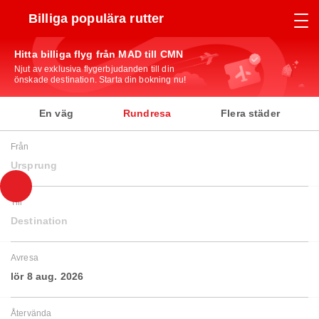
Billiga populära rutter
Hitta billiga flyg från MAD till CMN
Njut av exklusiva flygerbjudanden till din
önskade destination. Starta din bokning nu!
En väg
Rundresa
Flera städer
Från
Ursprung
Till
Destination
Avresa
lör 8 aug. 2026
Återvända