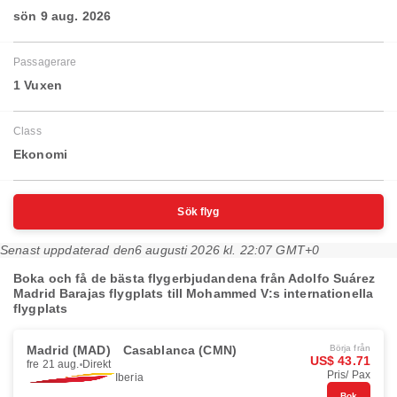
sön 9 aug. 2026
Passagerare
1 Vuxen
Class
Ekonomi
Sök flyg
Senast uppdaterad den
6 augusti 2026 kl. 22:07 GMT+0
Boka och få de bästa flygerbjudandena från Adolfo Suárez
Madrid Barajas flygplats till Mohammed V:s internationella
flygplats
Madrid (MAD)
Casablanca (CMN)
Börja från
US$ 43.71
fre 21 aug.
Direkt
Pris/ Pax
Iberia
Bok