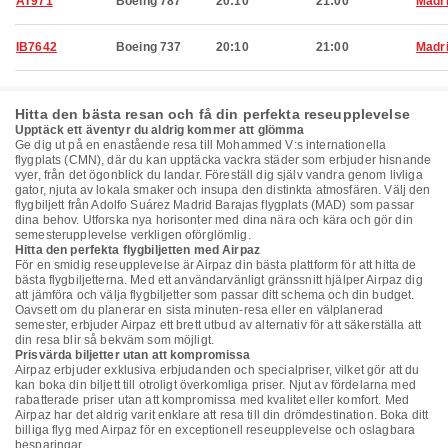
AT971
Boeing 787
20:10
21:00
Madr
IB7642
Boeing 737
20:10
21:00
Madr
Hitta den bästa resan och få din perfekta reseupplevelse
Upptäck ett äventyr du aldrig kommer att glömma
Ge dig ut på en enastående resa till Mohammed V:s internationella
flygplats (CMN), där du kan upptäcka vackra städer som erbjuder hisnande
vyer, från det ögonblick du landar. Föreställ dig själv vandra genom livliga
gator, njuta av lokala smaker och insupa den distinkta atmosfären. Välj den
flygbiljett från Adolfo Suárez Madrid Barajas flygplats (MAD) som passar
dina behov. Utforska nya horisonter med dina nära och kära och gör din
semesterupplevelse verkligen oförglömlig.
Hitta den perfekta flygbiljetten med Airpaz
För en smidig reseupplevelse är Airpaz din bästa plattform för att hitta de
bästa flygbiljetterna. Med ett användarvänligt gränssnitt hjälper Airpaz dig
att jämföra och välja flygbiljetter som passar ditt schema och din budget.
Oavsett om du planerar en sista minuten-resa eller en välplanerad
semester, erbjuder Airpaz ett brett utbud av alternativ för att säkerställa att
din resa blir så bekväm som möjligt.
Prisvärda biljetter utan att kompromissa
Airpaz erbjuder exklusiva erbjudanden och specialpriser, vilket gör att du
kan boka din biljett till otroligt överkomliga priser. Njut av fördelarna med
rabatterade priser utan att kompromissa med kvalitet eller komfort. Med
Airpaz har det aldrig varit enklare att resa till din drömdestination. Boka ditt
billiga flyg med Airpaz för en exceptionell reseupplevelse och oslagbara
besparingar.