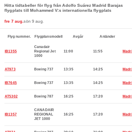
Hitta tidtabeller för flyg från Adolfo Suárez Madrid Barajas
flygplats till Mohammed V:s internationella flygplats
fre 7 aug.
sön 9 aug.
Flyg nummer.
Flygplansmodell
Avgår
Anländer
Canadair
IB1355
Regional Jet
11:00
11:55
Madr
1000
AT973
Boeing 737
13:35
14:25
Madr
IB7645
Boeing 737
13:35
14:25
Madr
AT5302
Boeing 787
16:25
17:20
Madr
CANADAIR
IB1357
REGIONAL
16:25
17:20
Madr
JET 1000