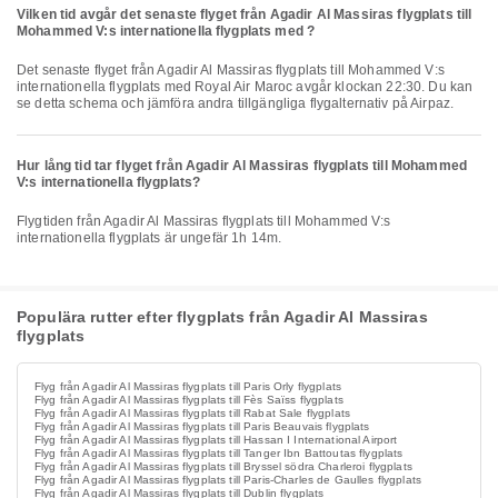
Vilken tid avgår det senaste flyget från Agadir Al Massiras flygplats till
Mohammed V:s internationella flygplats med ?
Det senaste flyget från Agadir Al Massiras flygplats till Mohammed V:s
internationella flygplats med Royal Air Maroc avgår klockan 22:30. Du kan
se detta schema och jämföra andra tillgängliga flygalternativ på Airpaz.
Hur lång tid tar flyget från Agadir Al Massiras flygplats till Mohammed
V:s internationella flygplats?
Flygtiden från Agadir Al Massiras flygplats till Mohammed V:s
internationella flygplats är ungefär 1h 14m.
Populära rutter efter flygplats från Agadir Al Massiras
flygplats
Flyg från Agadir Al Massiras flygplats till Paris Orly flygplats
Flyg från Agadir Al Massiras flygplats till Fès Saïss flygplats
Flyg från Agadir Al Massiras flygplats till Rabat Sale flygplats
Flyg från Agadir Al Massiras flygplats till Paris Beauvais flygplats
Flyg från Agadir Al Massiras flygplats till Hassan I International Airport
Flyg från Agadir Al Massiras flygplats till Tanger Ibn Battoutas flygplats
Flyg från Agadir Al Massiras flygplats till Bryssel södra Charleroi flygplats
Flyg från Agadir Al Massiras flygplats till Paris-Charles de Gaulles flygplats
Flyg från Agadir Al Massiras flygplats till Dublin flygplats