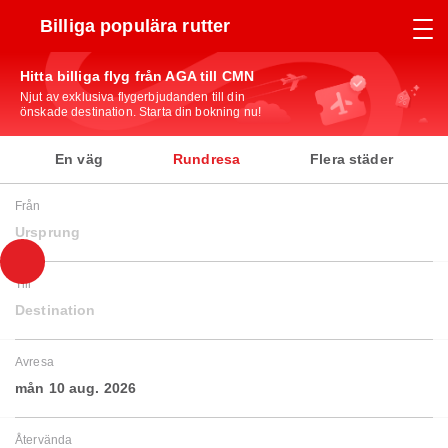
Billiga populära rutter
Hitta billiga flyg från AGA till CMN
Njut av exklusiva flygerbjudanden till din
önskade destination. Starta din bokning nu!
En väg
Rundresa
Flera städer
Från
Ursprung
Till
Destination
Avresa
mån 10 aug. 2026
Återvända