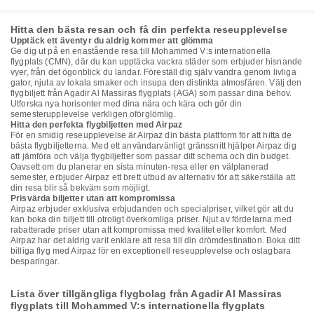
Hitta den bästa resan och få din perfekta reseupplevelse
Upptäck ett äventyr du aldrig kommer att glömma
Ge dig ut på en enastående resa till Mohammed V:s internationella
flygplats (CMN), där du kan upptäcka vackra städer som erbjuder hisnande
vyer, från det ögonblick du landar. Föreställ dig själv vandra genom livliga
gator, njuta av lokala smaker och insupa den distinkta atmosfären. Välj den
flygbiljett från Agadir Al Massiras flygplats (AGA) som passar dina behov.
Utforska nya horisonter med dina nära och kära och gör din
semesterupplevelse verkligen oförglömlig.
Hitta den perfekta flygbiljetten med Airpaz
För en smidig reseupplevelse är Airpaz din bästa plattform för att hitta de
bästa flygbiljetterna. Med ett användarvänligt gränssnitt hjälper Airpaz dig
att jämföra och välja flygbiljetter som passar ditt schema och din budget.
Oavsett om du planerar en sista minuten-resa eller en välplanerad
semester, erbjuder Airpaz ett brett utbud av alternativ för att säkerställa att
din resa blir så bekväm som möjligt.
Prisvärda biljetter utan att kompromissa
Airpaz erbjuder exklusiva erbjudanden och specialpriser, vilket gör att du
kan boka din biljett till otroligt överkomliga priser. Njut av fördelarna med
rabatterade priser utan att kompromissa med kvalitet eller komfort. Med
Airpaz har det aldrig varit enklare att resa till din drömdestination. Boka ditt
billiga flyg med Airpaz för en exceptionell reseupplevelse och oslagbara
besparingar.
Lista över tillgängliga flygbolag från Agadir Al Massiras
flygplats till Mohammed V:s internationella flygplats