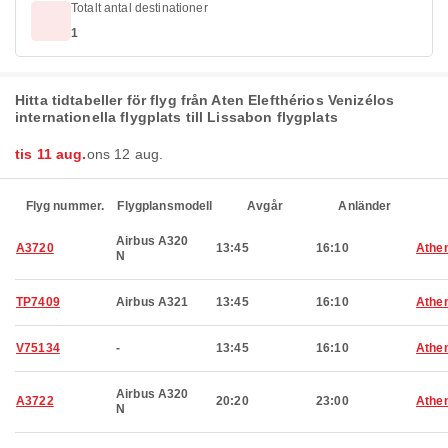
Totalt antal destinationer
1
Hitta tidtabeller för flyg från Aten Elefthérios Venizélos
internationella flygplats till Lissabon flygplats
tis 11 aug.
ons 12 aug.
Flyg nummer.
Flygplansmodell
Avgår
Anländer
Airbus A320
A3720
13:45
16:10
Athe
N
TP7409
Airbus A321
13:45
16:10
Athe
V75134
-
13:45
16:10
Athe
Airbus A320
A3722
20:20
23:00
Athe
N