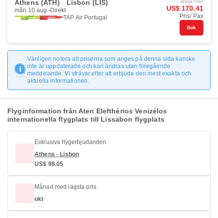
Athens (ATH)
Lisbon (LIS)
Börja från
US$ 170.41
mån 10 aug.
Direkt
Pris/ Pax
TAP Air Portugal
Bok
Vänligen notera att priserna som anges på denna sida kanske
inte är uppdaterade och kan ändras utan föregående
meddelande. Vi strävar efter att erbjuda den mest exakta och
aktuella informationen.
Flyginformation från Aten Elefthérios Venizélos
internationella flygplats till Lissabon flygplats
Exklusiva flygerbjudanden
Athens - Lisbon
US$ 98.05
Månad med lägsta pris
okt