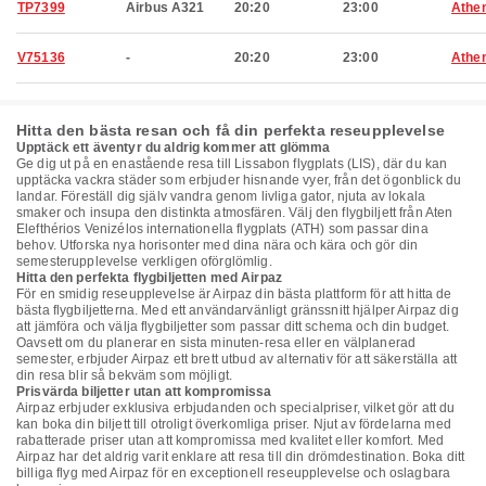
TP7399
Airbus A321
20:20
23:00
Athe
V75136
-
20:20
23:00
Athe
Hitta den bästa resan och få din perfekta reseupplevelse
Upptäck ett äventyr du aldrig kommer att glömma
Ge dig ut på en enastående resa till Lissabon flygplats (LIS), där du kan
upptäcka vackra städer som erbjuder hisnande vyer, från det ögonblick du
landar. Föreställ dig själv vandra genom livliga gator, njuta av lokala
smaker och insupa den distinkta atmosfären. Välj den flygbiljett från Aten
Elefthérios Venizélos internationella flygplats (ATH) som passar dina
behov. Utforska nya horisonter med dina nära och kära och gör din
semesterupplevelse verkligen oförglömlig.
Hitta den perfekta flygbiljetten med Airpaz
För en smidig reseupplevelse är Airpaz din bästa plattform för att hitta de
bästa flygbiljetterna. Med ett användarvänligt gränssnitt hjälper Airpaz dig
att jämföra och välja flygbiljetter som passar ditt schema och din budget.
Oavsett om du planerar en sista minuten-resa eller en välplanerad
semester, erbjuder Airpaz ett brett utbud av alternativ för att säkerställa att
din resa blir så bekväm som möjligt.
Prisvärda biljetter utan att kompromissa
Airpaz erbjuder exklusiva erbjudanden och specialpriser, vilket gör att du
kan boka din biljett till otroligt överkomliga priser. Njut av fördelarna med
rabatterade priser utan att kompromissa med kvalitet eller komfort. Med
Airpaz har det aldrig varit enklare att resa till din drömdestination. Boka ditt
billiga flyg med Airpaz för en exceptionell reseupplevelse och oslagbara