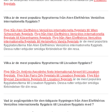
kan se detaljerad information om faciliteter och terminalkartor på
Lissabon
flygplats
.
Vilka är de mest populära flygrutterna från Aten Elefthérios Venizélos
internationella flygplats?
Flyg från Aten Elefthérios Venizélos internationella flygplats till Wien
Schwechats flygplats
,
Flyg från Aten Elefthérios Venizélos internationella
flygplats till Köpenhamns flygplats
,
Flyg från Aten Elefthérios Venizélos
internationella flygplats till Helsingfors Vanda flygplats
är de mest populära
flygplatsrutterna från Aten Elefthérios Venizélos internationella flygplats.
Dessa rutter erbjuder smidiga förbindelser för din resa.
Vilka är de mest populära flygrutterna till Lissabon flygplats?
Flyg från Dr. António Agostinho Neto International Airport till Lissabon
flygplats
,
Flyg från Paris Orly flygplats till Lissabon flygplats
,
Flyg från
Bryssel Zaventems flygplats till Lissabon flygplats
är de mest populära
flygplatsrutterna till Lissabon flygplats. Dessa rutter erbjuder smidiga
förbindelser för din resa.
Vad är avgångstiden för den tidigaste flygningen från Aten Elefthérios
Venizélos internationella flygplats till Lissabon flygplats med ?