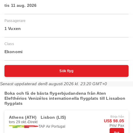
tis 11 aug. 2026
Passagerare
1 Vuxen
Class
Ekonomi
Sök flyg
Senast uppdaterad den
8 augusti 2026 kl. 23:20 GMT+0
Boka och få de bästa flygerbjudandena från Aten
Elefthérios Venizélos internationella flygplats till Lissabon
flygplats
Athens (ATH)
Lisbon (LIS)
Börja från
US$ 98.05
tors 29 okt.
Direkt
Pris/ Pax
TAP Air Portugal
Bok