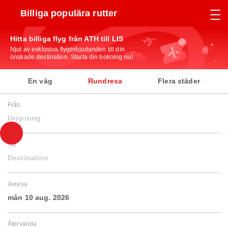
Billiga populära rutter
Hitta billiga flyg från ATH till LIS
Njut av exklusiva flygerbjudanden till din
önskade destination. Starta din bokning nu!
En väg
Rundresa
Flera städer
Från
Ursprung
Till
Destination
Avresa
mån 10 aug. 2026
Återvända