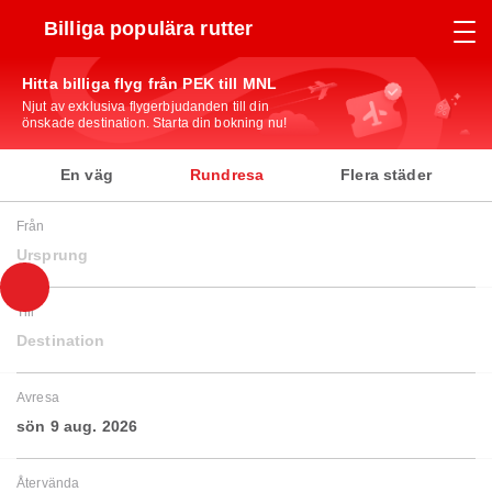
Billiga populära rutter
Hitta billiga flyg från PEK till MNL
Njut av exklusiva flygerbjudanden till din
önskade destination. Starta din bokning nu!
En väg
Rundresa
Flera städer
Från
Ursprung
Till
Destination
Avresa
sön 9 aug. 2026
Återvända