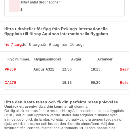
Totalt antal destinationer
1
Hitta tidtabeller för flyg från Pekings internationella
flygplats till Ninoy Aquinos internationella flygplats
fre 7 aug.
lör 8 aug.
sön 9 aug.
mån 10 aug.
Flyg nummer.
Flygplansmodell
Avgår
Anländer
PR359
Airbus A321
12:55
18:15
Beiji
CA179
-
19:15
00:20
Beiji
Hitta den bästa resan och få din perfekta reseupplevelse
Upptäck ett äventyr du aldrig kommer att glömma
Ge dig ut på en enastående resa till Ninoy Aquinos internationella flygplats
(MNL), där du kan upptäcka vackra städer som erbjuder hisnande vyer,
från det ögonblick du landar. Föreställ dig själv vandra genom livliga gator,
njuta av lokala smaker och insupa den distinkta atmosfären. Välj den
flygbiljett från Pekings internationella flygplats (PEK) som passar dina