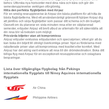
behov. Utforska nya horisonter med dina nära och kära och gör din
semesterupplevelse verkligen oförglömlig.
Hitta den perfekta flygbiljetten med Airpaz
För en smidig reseupplevelse är Airpaz din bästa plattform för att hitta de
bästa flygbiljetterna. Med ett användarvänligt gränssnitt hjälper Airpaz dig
att jämföra och välja flygbiljetter som passar ditt schema och din budget.
Oavsett om du planerar en sista minuten-resa eller en välplanerad
semester, erbjuder Airpaz ett brett utbud av alternativ för att säkerställa att
din resa blir så bekväm som möjligt.
Prisvärda biljetter utan att kompromissa
Airpaz erbjuder exklusiva erbjudanden och specialpriser, vilket gör att du
kan boka din biljett till otroligt överkomliga priser. Njut av fördelarna med
rabatterade priser utan att kompromissa med kvalitet eller komfort. Med
Airpaz har det aldrig varit enklare att resa till din drömdestination. Boka ditt
billiga flyg med Airpaz för en exceptionell reseupplevelse och oslagbara
besparingar.
Lista över tillgängliga flygbolag från Pekings
internationella flygplats till Ninoy Aquinos internationella
flygplats
Air China
Philippine Airlines