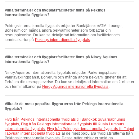
Vilka terminaler och flygplatsfaciliteter finns på Pekings
internationella flygplats?
Pekings internationella flygplats erbjuder Banktjänster/ATM, Lounge,
Bönerum och många andra bekvämligheter som förbättrar din
reseupplevelse. Du kan se detaljerad information om faciliteter och
terminalkartor på
Pekings internationella flygplats
.
Vilka terminaler och flygplatsfaciliteter finns på Ninoy Aquinos
internationella flygplats?
Ninoy Aquinos internationella flygplats erbjuder Parkeringsplatser,
Valutaväxlingstjänst, Bönerum och många andra bekvämligheter för att
förbättra din reseupplevelse. Du kan se detaljerad information om faciliteter
och terminalkartor på
Ninoy Aquinos internationella flygplats
.
Vilka är de mest populära flygrutterna från Pekings internationella
flygplats?
Flyg från Pekings internationella flygplats till Bangkok Suvarnabhumis
flygplats
,
Flyg från Pekings internationella flygplats till Kuala Lumpurs
internationella flygplats
,
Flyg från Pekings internationella flygplats till Taipei
Taoyuan internationella flygplats
är de mest populära flygplatsrutterna från
Pekings internationella flygplats. Dessa rutter erbjuder smidiga