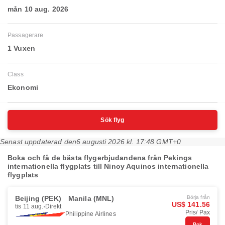
mån 10 aug. 2026
Passagerare
1 Vuxen
Class
Ekonomi
Sök flyg
Senast uppdaterad den
6 augusti 2026 kl. 17:48 GMT+0
Boka och få de bästa flygerbjudandena från Pekings
internationella flygplats till Ninoy Aquinos internationella
flygplats
Beijing (PEK)
Manila (MNL)
Börja från
US$ 141.56
tis 11 aug.
Direkt
Pris/ Pax
Philippine Airlines
Bok