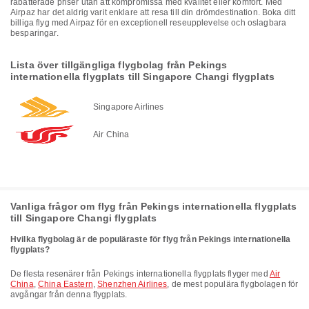
rabatterade priser utan att kompromissa med kvalitet eller komfort. Med
Airpaz har det aldrig varit enklare att resa till din drömdestination. Boka ditt
billiga flyg med Airpaz för en exceptionell reseupplevelse och oslagbara
besparingar.
Lista över tillgängliga flygbolag från Pekings
internationella flygplats till Singapore Changi flygplats
Singapore Airlines
Air China
Vanliga frågor om flyg från Pekings internationella flygplats
till Singapore Changi flygplats
Hvilka flygbolag är de populäraste för flyg från Pekings internationella
flygplats?
De flesta resenärer från Pekings internationella flygplats flyger med
Air
China
,
China Eastern
,
Shenzhen Airlines
, de mest populära flygbolagen för
avgångar från denna flygplats.