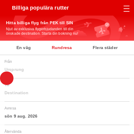
Billiga populära rutter
Hitta billiga flyg från PEK till SIN
Njut av exklusiva flygerbjudanden till din
önskade destination. Starta din bokning nu!
En väg
Rundresa
Flera städer
Från
Ursprung
Till
Destination
Avresa
sön 9 aug. 2026
Återvända