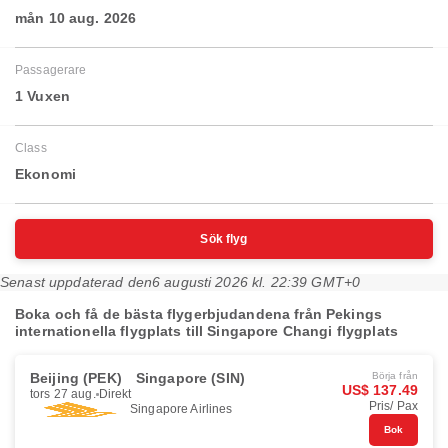
mån 10 aug. 2026
Passagerare
1 Vuxen
Class
Ekonomi
Sök flyg
Senast uppdaterad den
6 augusti 2026 kl. 22:39 GMT+0
Boka och få de bästa flygerbjudandena från Pekings
internationella flygplats till Singapore Changi flygplats
Beijing (PEK)
Singapore (SIN)
Börja från
US$ 137.49
tors 27 aug.
Direkt
Pris/ Pax
Singapore Airlines
Bok