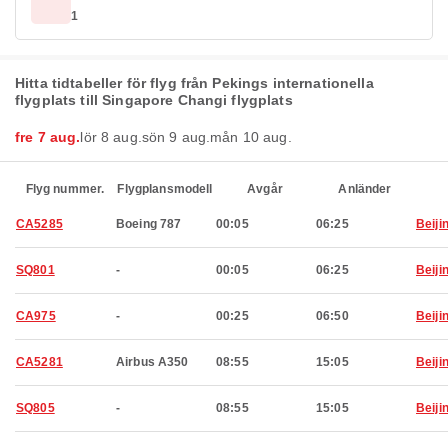
1
Hitta tidtabeller för flyg från Pekings internationella
flygplats till Singapore Changi flygplats
fre 7 aug.
lör 8 aug.
sön 9 aug.
mån 10 aug.
Flyg nummer.
Flygplansmodell
Avgår
Anländer
CA5285
Boeing 787
00:05
06:25
Beiji
SQ801
-
00:05
06:25
Beiji
CA975
-
00:25
06:50
Beiji
CA5281
Airbus A350
08:55
15:05
Beiji
SQ805
-
08:55
15:05
Beiji