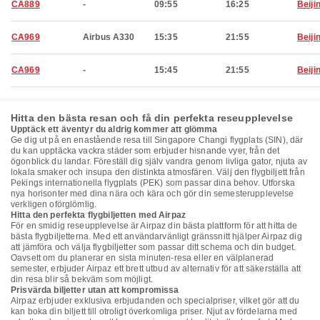
CA889
-
09:55
16:25
Beiji
CA969
Airbus A330
15:35
21:55
Beiji
CA969
-
15:45
21:55
Beiji
Hitta den bästa resan och få din perfekta reseupplevelse
Upptäck ett äventyr du aldrig kommer att glömma
Ge dig ut på en enastående resa till Singapore Changi flygplats (SIN), där
du kan upptäcka vackra städer som erbjuder hisnande vyer, från det
ögonblick du landar. Föreställ dig själv vandra genom livliga gator, njuta av
lokala smaker och insupa den distinkta atmosfären. Välj den flygbiljett från
Pekings internationella flygplats (PEK) som passar dina behov. Utforska
nya horisonter med dina nära och kära och gör din semesterupplevelse
verkligen oförglömlig.
Hitta den perfekta flygbiljetten med Airpaz
För en smidig reseupplevelse är Airpaz din bästa plattform för att hitta de
bästa flygbiljetterna. Med ett användarvänligt gränssnitt hjälper Airpaz dig
att jämföra och välja flygbiljetter som passar ditt schema och din budget.
Oavsett om du planerar en sista minuten-resa eller en välplanerad
semester, erbjuder Airpaz ett brett utbud av alternativ för att säkerställa att
din resa blir så bekväm som möjligt.
Prisvärda biljetter utan att kompromissa
Airpaz erbjuder exklusiva erbjudanden och specialpriser, vilket gör att du
kan boka din biljett till otroligt överkomliga priser. Njut av fördelarna med