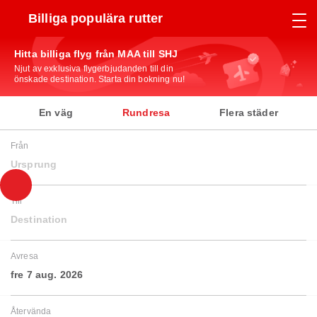
Billiga populära rutter
Hitta billiga flyg från MAA till SHJ
Njut av exklusiva flygerbjudanden till din
önskade destination. Starta din bokning nu!
En väg
Rundresa
Flera städer
Från
Ursprung
Till
Destination
Avresa
fre 7 aug. 2026
Återvända