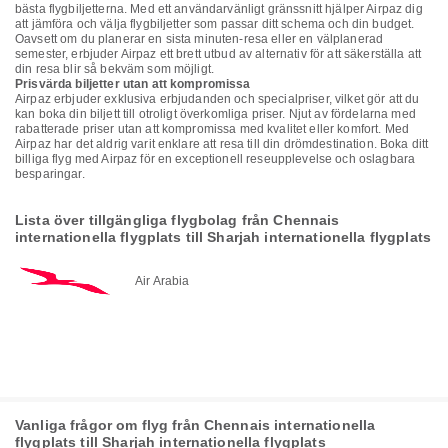
bästa flygbiljetterna. Med ett användarvänligt gränssnitt hjälper Airpaz dig
att jämföra och välja flygbiljetter som passar ditt schema och din budget.
Oavsett om du planerar en sista minuten-resa eller en välplanerad
semester, erbjuder Airpaz ett brett utbud av alternativ för att säkerställa att
din resa blir så bekväm som möjligt.
Prisvärda biljetter utan att kompromissa
Airpaz erbjuder exklusiva erbjudanden och specialpriser, vilket gör att du
kan boka din biljett till otroligt överkomliga priser. Njut av fördelarna med
rabatterade priser utan att kompromissa med kvalitet eller komfort. Med
Airpaz har det aldrig varit enklare att resa till din drömdestination. Boka ditt
billiga flyg med Airpaz för en exceptionell reseupplevelse och oslagbara
besparingar.
Lista över tillgängliga flygbolag från Chennais
internationella flygplats till Sharjah internationella flygplats
Air Arabia
Vanliga frågor om flyg från Chennais internationella
flygplats till Sharjah internationella flygplats