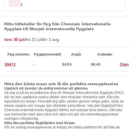
1
Hitta tidtabeller för flyg från Chennais internationella
flygplats till Sharjah internationella flygplats
tors 30 juli
fre 31 juli
lör 1 aug.
Flyg nummer.
Flygplansmodell
Avgår
Anländer
G9472
-
04:05
06:40
Chen
Hitta den bästa resan och få din perfekta reseupplevelse
Upptäck ett äventyr du aldrig kommer att glömma
Ge dig ut på en enastående resa till Sharjah internationella flygplats (SHJ),
där du kan upptäcka vackra städer som erbjuder hisnande vyer, från det
ögonblick du landar. Föreställ dig själv vandra genom livliga gator, njuta av
lokala smaker och insupa den distinkta atmosfären. Välj den flygbiljett från
Chennais internationella flygplats (MAA) som passar dina behov. Utforska
nya horisonter med dina nära och kära och gör din semesterupplevelse
verkligen oförglömlig.
Hitta den perfekta flygbiljetten med Airpaz
För en smidig reseupplevelse är Airpaz din bästa plattform för att hitta de