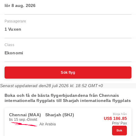
lör 8 aug. 2026
Passagerare
1 Vuxen
Class
Ekonomi
Sök flyg
Senast uppdaterad den
28 juli 2026 kl. 18:52 GMT+0
Boka och få de bästa flygerbjudandena från Chennais
internationella flygplats till Sharjah internationella flygplats
Chennai (MAA)
Sharjah (SHJ)
Börja från
US$ 186.85
tis 15 sep.
Direkt
Pris/ Pax
Air Arabia
Bok