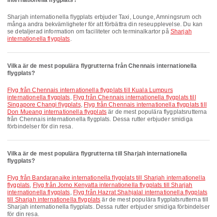
internationella flygplats?
Sharjah internationella flygplats erbjuder Taxi, Lounge, Amningsrum och
många andra bekvämligheter för att förbättra din reseupplevelse. Du kan
se detaljerad information om faciliteter och terminalkartor på
Sharjah
internationella flygplats
.
Vilka är de mest populära flygrutterna från Chennais internationella
flygplats?
Flyg från Chennais internationella flygplats till Kuala Lumpurs
internationella flygplats
,
Flyg från Chennais internationella flygplats till
Singapore Changi flygplats
,
Flyg från Chennais internationella flygplats till
Don Mueang internationella flygplats
är de mest populära flygplatsrutterna
från Chennais internationella flygplats. Dessa rutter erbjuder smidiga
förbindelser för din resa.
Vilka är de mest populära flygrutterna till Sharjah internationella
flygplats?
Flyg från Bandaranaike internationella flygplats till Sharjah internationella
flygplats
,
Flyg från Jomo Kenyatta internationella flygplats till Sharjah
internationella flygplats
,
Flyg från Hazrat Shahjalal internationella flygplats
till Sharjah internationella flygplats
är de mest populära flygplatsrutterna till
Sharjah internationella flygplats. Dessa rutter erbjuder smidiga förbindelser
för din resa.