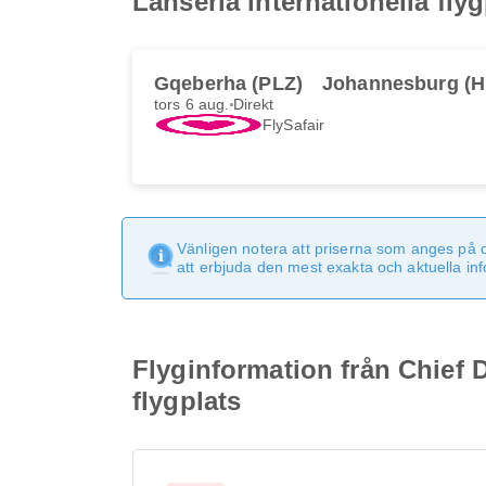
Lanseria internationella flyg
Gqeberha (PLZ)
Johannesburg (H
tors 6 aug.
Direkt
FlySafair
Vänligen notera att priserna som anges på 
att erbjuda den mest exakta och aktuella in
Flyginformation från Chief D
flygplats