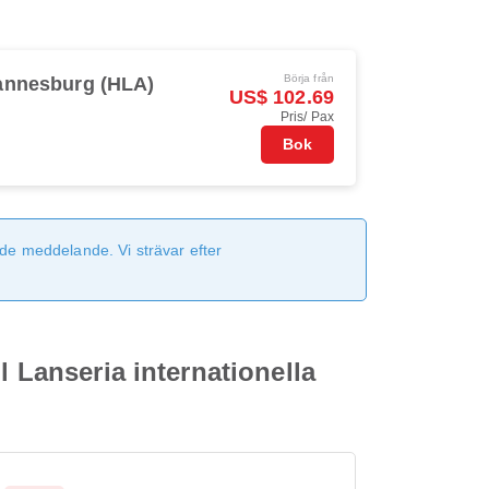
Börja från
annesburg (HLA)
US$ 102.69
Pris/ Pax
Bok
de meddelande. Vi strävar efter
l Lanseria internationella