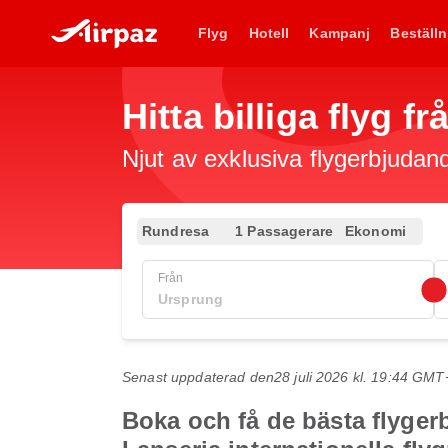
Flyg
Hotell
Kampanj
Beställn
Hitta billiga flyg f
Njut av exklusiva flygerbjudand
Rundresa
1 Passagerare
Ekonomi
Från
Senast uppdaterad den
28 juli 2026 kl. 19:44 GMT
Boka och få de bästa flyger