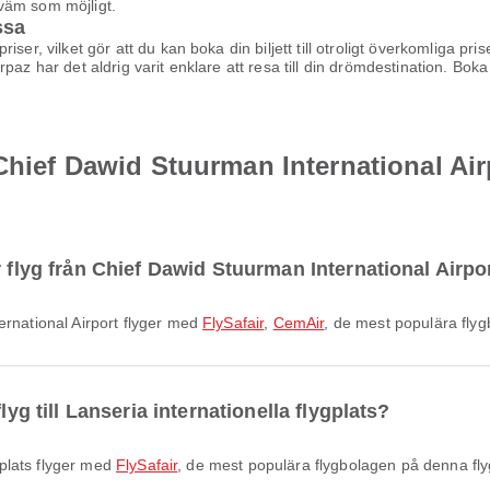
ekväm som möjligt.
ssa
ser, vilket gör att du kan boka din biljett till otroligt överkomliga pr
az har det aldrig varit enklare att resa till din drömdestination. Boka d
Chief Dawid Stuurman International Airp
r flyg från Chief Dawid Stuurman International Airpo
ernational Airport flyger med
FlySafair
,
CemAir
, de mest populära flyg
lyg till Lanseria internationella flygplats?
ygplats flyger med
FlySafair
, de mest populära flygbolagen på denna fly