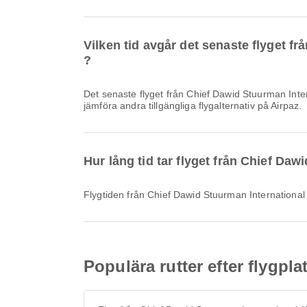
Vilken tid avgår det senaste flyget fr
?
Det senaste flyget från Chief Dawid Stuurman International Airport till Lanseria internationella flygplats med FlySafair avgår klockan 19:20. Du kan se detta schema och
jämföra andra tillgängliga flygalternativ på Airpaz.
Hur lång tid tar flyget från Chief Dawi
Flygtiden från Chief Dawid Stuurman International A
Populära rutter efter flygpl