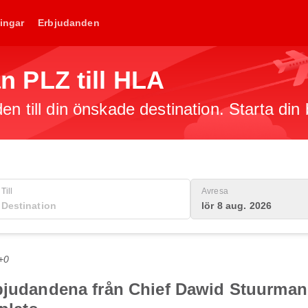
ingar
Erbjudanden
rån PLZ till HLA
en till din önskade destination. Starta din
Till
Avresa
lör 8 aug. 2026
+0
bjudandena från Chief Dawid Stuurman In