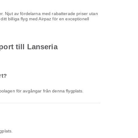
iser. Njut av fördelarna med rabatterade priser utan
itt billiga flyg med Airpaz för en exceptionell
ort till Lanseria
rt?
bolagen för avgångar från denna flygplats.
gplats.