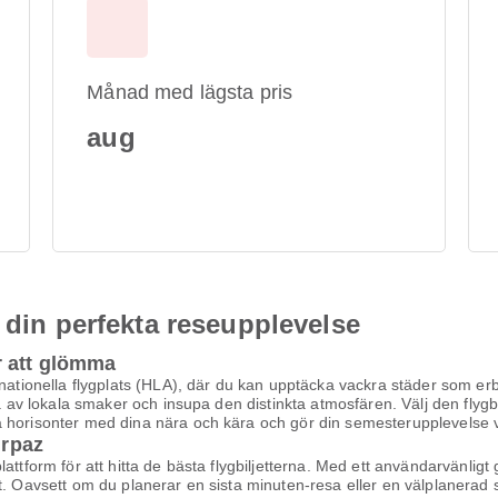
Månad med lägsta pris
aug
 din perfekta reseupplevelse
r att glömma
rnationella flygplats (HLA), där du kan upptäcka vackra städer som erb
ta av lokala smaker och insupa den distinkta atmosfären. Välj den flygb
 horisonter med dina nära och kära och gör din semesterupplevelse v
irpaz
ttform för att hitta de bästa flygbiljetterna. Med ett användarvänligt g
t. Oavsett om du planerar en sista minuten-resa eller en välplanerad s