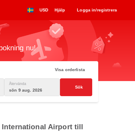
USD
Hjälp
Logga in/registrera
 bokning nu!
Visa orderlista
Återvända
Sök
sön 9 aug. 2026
ternational Airport till