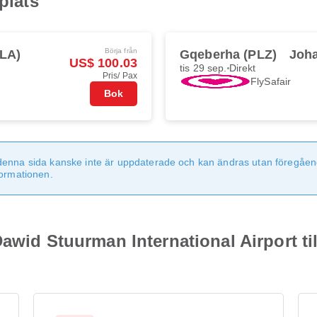
plats
Börja från
LA)
Gqeberha (PLZ)
Joh
US$ 100.03
tis 29 sep.
Direkt
Pris/ Pax
FlySafair
Bok
denna sida kanske inte är uppdaterade och kan ändras utan föregåen
formationen.
awid Stuurman International Airport til