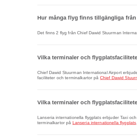
Hur många flyg finns tillgängliga från
Det finns 2 flyg från Chief Dawid Stuurman Internati
Vilka terminaler och flygplatsfacilite
Chief Dawid Stuurman International Airport erbjuder Taxi och många andra bekvämligheter som förbättrar din reseupplevelse. Du kan se detaljerad information om
faciliteter och terminalkartor på
Chief Dawid Stuurm
Vilka terminaler och flygplatsfacilitet
Lanseria internationella flygplats erbjuder Taxi och många andra bekvämligheter för att förbättra din reseupplevelse. Du kan se detaljerad information om faciliteter och
terminalkartor på
Lanseria internationella flygplats