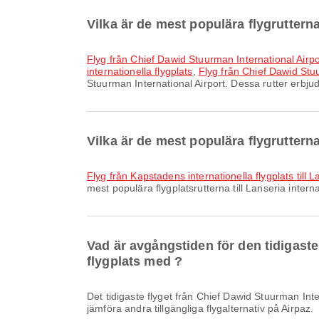
Vilka är de mest populära flygruttern
Flyg från Chief Dawid Stuurman International Airpor
internationella flygplats
,
Flyg från Chief Dawid Stuur
Stuurman International Airport. Dessa rutter erbjud
Vilka är de mest populära flygrutterna 
Flyg från Kapstadens internationella flygplats till L
mest populära flygplatsrutterna till Lanseria intern
Vad är avgångstiden för den tidigaste 
flygplats med ?
Det tidigaste flyget från Chief Dawid Stuurman International Airport till Lanseria internationella flygplats med FlySafair avgår klockan 19:20. Du kan se detta schema och
jämföra andra tillgängliga flygalternativ på Airpaz.