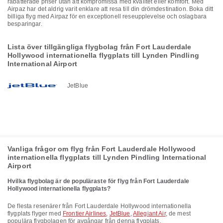
rabatterade priser utan att kompromissa med kvalitet eller komfort. Med
Airpaz har det aldrig varit enklare att resa till din drömdestination. Boka ditt
billiga flyg med Airpaz för en exceptionell reseupplevelse och oslagbara
besparingar.
Lista över tillgängliga flygbolag från Fort Lauderdale
Hollywood internationella flygplats till Lynden Pindling
International Airport
JetBlue
Vanliga frågor om flyg från Fort Lauderdale Hollywood
internationella flygplats till Lynden Pindling International
Airport
Hvilka flygbolag är de populäraste för flyg från Fort Lauderdale
Hollywood internationella flygplats?
De flesta resenärer från Fort Lauderdale Hollywood internationella
flygplats flyger med
Frontier Airlines
,
JetBlue
,
Allegiant Air
, de mest
populära flygbolagen för avgångar från denna flygplats.