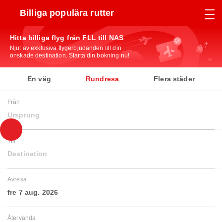
Billiga populära rutter
Hitta billiga flyg från FLL till NAS
Njut av exklusiva flygerbjudanden till din
önskade destination. Starta din bokning nu!
En väg
Rundresa
Flera städer
Från
Ursprung
Till
Destination
Avresa
fre 7 aug. 2026
Återvända