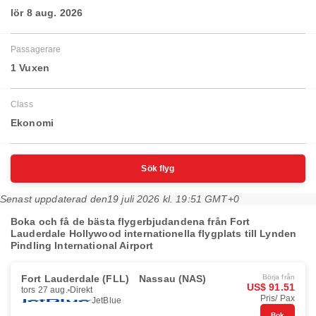
lör 8 aug. 2026
Passagerare
1 Vuxen
Class
Ekonomi
Sök flyg
Senast uppdaterad den
19 juli 2026 kl. 19:51 GMT+0
Boka och få de bästa flygerbjudandena från Fort
Lauderdale Hollywood internationella flygplats till Lynden
Pindling International Airport
Fort Lauderdale (FLL)
Nassau (NAS)
Börja från
US$ 91.51
tors 27 aug.
Direkt
Pris/ Pax
JetBlue
Bok