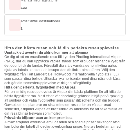
Månad med lägsta pris
aug
Totalt antal destinationer
1
Hitta den bästa resan och få din perfekta reseupplevelse
Upptäck ett äventyr du aldrig kommer att glömma
Ge dig ut på en enastående resa till Lynden Pindling International Airport
(NAS), där du kan upptäcka vackra städer som erbjuder hisnande vyer, från
det ögonblick du landar. Föreställ dig själv vandra genom livliga gator,
njuta av lokala smaker och insupa den distinkta atmosfären. Välj den
flygbiljett från Fort Lauderdale Hollywood internationella flygplats (FLL)
som passar dina behov. Utforska nya horisonter med dina nära och kära
och gör din semesterupplevelse verkligen oförglömlig.
Hitta den perfekta flygbiljetten med Airpaz
För en smidig reseupplevelse är Airpaz din bästa plattform för att hitta de
bästa flygbiljetterna. Med ett användarvänligt gränssnitt hjälper Airpaz dig
att jämföra och välja flygbiljetter som passar ditt schema och din budget.
Oavsett om du planerar en sista minuten-resa eller en välplanerad
semester, erbjuder Airpaz ett brett utbud av alternativ för att säkerställa att
din resa blir så bekväm som möjligt.
Prisvärda biljetter utan att kompromissa
Airpaz erbjuder exklusiva erbjudanden och specialpriser, vilket gör att du
kan boka din biljett till otroligt överkomliga priser. Njut av fördelarna med