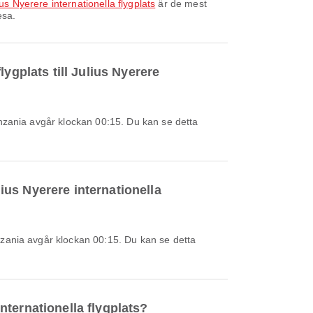
lius Nyerere internationella flygplats
är de mest
esa.
ygplats till Julius Nyerere
lius Nyerere internationella
internationella flygplats?