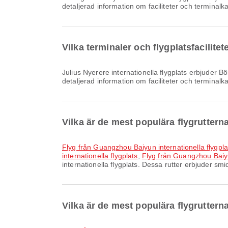
detaljerad information om faciliteter och terminalk
Vilka terminaler och flygplatsfacilitet
Julius Nyerere internationella flygplats erbjuder Bönerum, Lounge, Shuttle-buss och många andra bekvämligheter för att förbättra din reseupplevelse. Du kan se
detaljerad information om faciliteter och terminalk
Vilka är de mest populära flygruttern
Flyg från Guangzhou Baiyun internationella flygplat
internationella flygplats
,
Flyg från Guangzhou Baiyun
internationella flygplats. Dessa rutter erbjuder smi
Vilka är de mest populära flygrutterna 