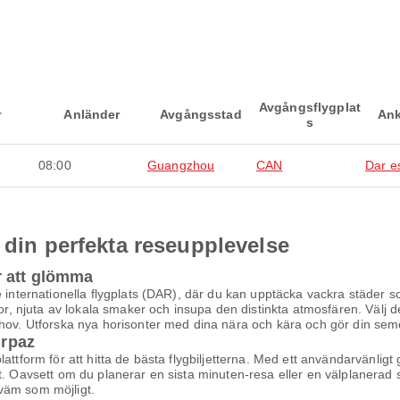
Avgångsflygplat
r
Anländer
Avgångsstad
Ank
s
08:00
Guangzhou
CAN
Dar e
 din perfekta reseupplevelse
r att glömma
e internationella flygplats (DAR), där du kan upptäcka vackra städer 
tor, njuta av lokala smaker och insupa den distinkta atmosfären. Välj 
ehov. Utforska nya horisonter med dina nära och kära och gör din sem
irpaz
ttform för att hitta de bästa flygbiljetterna. Med ett användarvänligt g
t. Oavsett om du planerar en sista minuten-resa eller en välplanerad s
ekväm som möjligt.