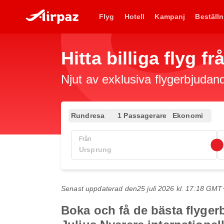
Flyg
Hotell
Kampanj
Beställn
Hitta billiga flyg f
Njut av exklusiva flygerbjudand
Rundresa
1 Passagerare
Ekonomi
Från
Senast uppdaterad den
25 juli 2026 kl. 17:18 GMT
Boka och få de bästa flyger