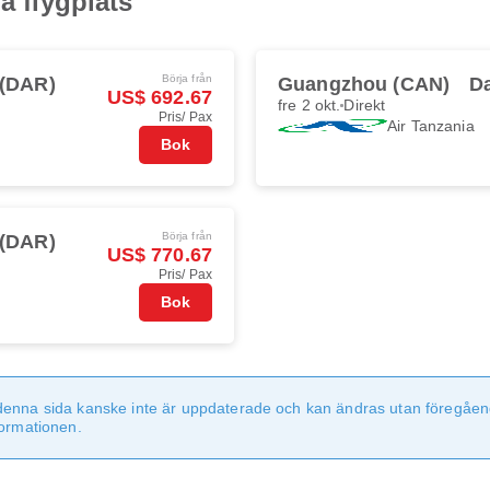
a flygplats
Börja från
 (DAR)
Guangzhou (CAN)
D
US$ 692.67
fre 2 okt.
Direkt
Pris/ Pax
Air Tanzania
Bok
Börja från
 (DAR)
US$ 770.67
Pris/ Pax
Bok
denna sida kanske inte är uppdaterade och kan ändras utan föregåen
formationen.