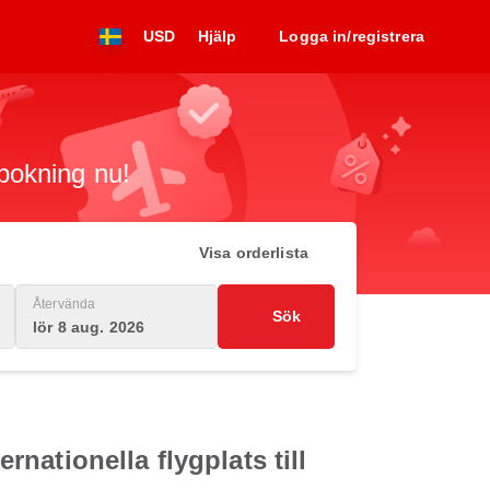
USD
Hjälp
Logga in/registrera
 bokning nu!
Visa orderlista
Återvända
Sök
lör 8 aug. 2026
ationella flygplats till