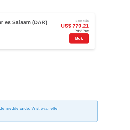
Börja från
ar es Salaam (DAR)
US$ 770.21
Pris/ Pax
Bok
de meddelande. Vi strävar efter