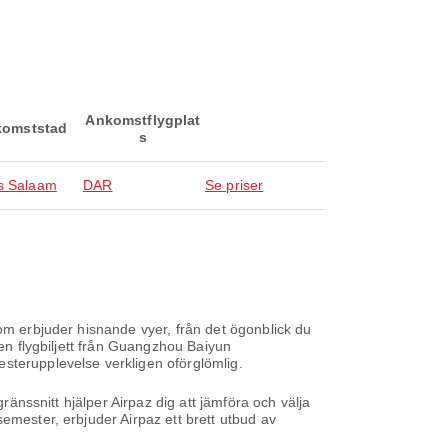
Ankomstflygplat
omststad
s
s Salaam
DAR
Se priser
som erbjuder hisnande vyer, från det ögonblick du
den flygbiljett från Guangzhou Baiyun
esterupplevelse verkligen oförglömlig.
ränssnitt hjälper Airpaz dig att jämföra och välja
emester, erbjuder Airpaz ett brett utbud av