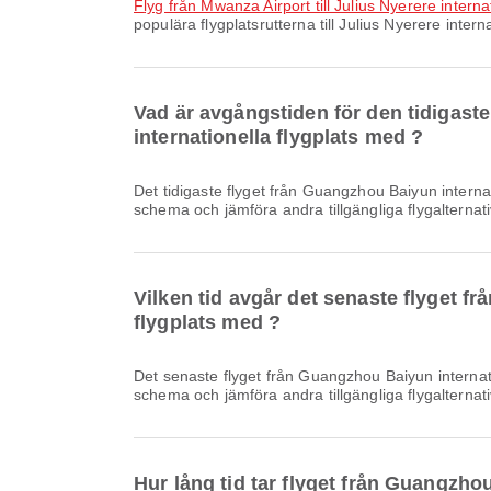
Flyg från Mwanza Airport till Julius Nyerere interna
populära flygplatsrutterna till Julius Nyerere intern
Vad är avgångstiden för den tidigaste
internationella flygplats med ?
Det tidigaste flyget från Guangzhou Baiyun internationella flygplats till Julius Nyerere internationella flygplats med Air Tanzania avgår klockan 00:15. Du kan se detta
schema och jämföra andra tillgängliga flygalternati
Vilken tid avgår det senaste flyget fr
flygplats med ?
Det senaste flyget från Guangzhou Baiyun internationella flygplats till Julius Nyerere internationella flygplats med Air Tanzania avgår klockan 00:15. Du kan se detta
schema och jämföra andra tillgängliga flygalternati
Hur lång tid tar flyget från Guangzhou 