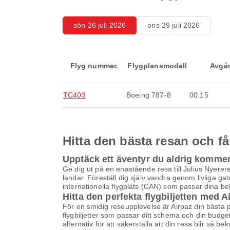
sön 26 juli 2026
ons 29 juli 2026
Flyg nummer.
Flygplansmodell
Avgå
TC403
Boeing 787-8
00:15
Hitta den bästa resan och få
Upptäck ett äventyr du aldrig komme
Ge dig ut på en enastående resa till Julius Nyerer
landar. Föreställ dig själv vandra genom livliga ga
internationella flygplats (CAN) som passar dina b
Hitta den perfekta flygbiljetten med A
För en smidig reseupplevelse är Airpaz din bästa pla
flygbiljetter som passar ditt schema och din budge
alternativ för att säkerställa att din resa blir så b