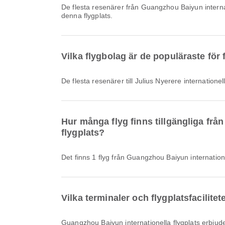
De flesta resenärer från Guangzhou Baiyun interna
denna flygplats.
Vilka flygbolag är de populäraste för f
De flesta resenärer till Julius Nyerere internatione
Hur många flyg finns tillgängliga från
flygplats?
Det finns 1 flyg från Guangzhou Baiyun internationel
Vilka terminaler och flygplatsfacilite
Guangzhou Baiyun internationella flygplats erbjuder Rökområde, Matställen, Bönerum och många andra bekvämligheter som förbättrar din reseupplevelse. Du kan se