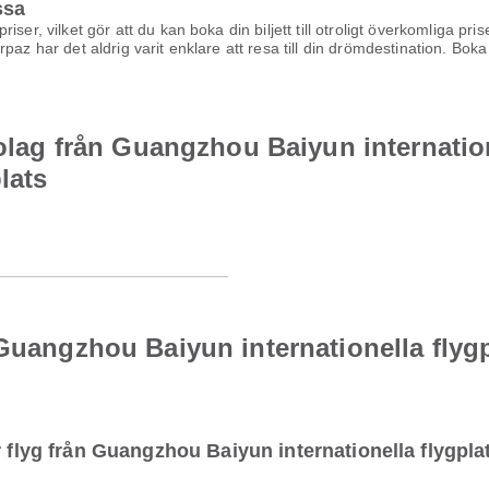
ssa
ser, vilket gör att du kan boka din biljett till otroligt överkomliga pr
az har det aldrig varit enklare att resa till din drömdestination. Boka d
bolag från Guangzhou Baiyun internatione
lats
Guangzhou Baiyun internationella flygpl
r flyg från Guangzhou Baiyun internationella flygpla