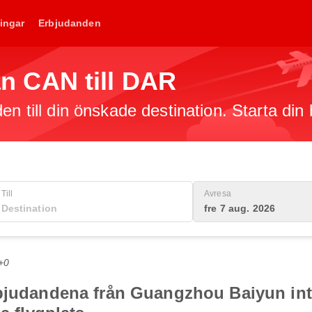
ingar
Erbjudanden
rån CAN till DAR
en till din önskade destination. Starta din
Till
Avresa
fre 7 aug. 2026
+0
bjudandena från Guangzhou Baiyun intern