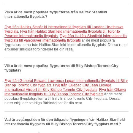
Vilka är de mest populära flygrutterna från Halifax Stanfield
internationella flygplats?
Flyg från Halifax Stanfield internationella flygplats till London Heathrows
flygplats
,
Flyg från Halifax Stanfield internationella flygplats till Toronto
Pearson internationella flygplats
,
Flyg från Halifax Stanfield internationella
flygplats till Vancouver internationella flygplats
är de mest populära
flygplatsrutterna från Halifax Stanfield internationella flygplats. Dessa rutter
erbjuder smidiga förbindelser för din resa.
Vilka är de mest populära flygrutterna till Billy Bishop Toronto City
flygplats?
Flyg från General Edward Lawrence Logan internationella flygplats till Billy
Bishop Toronto City flygplats
,
Flyg från Quebec City Jean Lesage
International Airport till Billy Bishop Toronto City flygplats
,
Flyg från Ottawa
internationella flygplats till Billy Bishop Toronto City flygplats
är de mest
populära flygplatsrutterna till Billy Bishop Toronto City flygplats. Dessa
rutter erbjuder smidiga förbindelser för din resa.
Vad är avgångstiden för den tidigaste flygningen från Halifax Stanfield
internationella flygplats till Billy Bishop Toronto City flygplats med ?