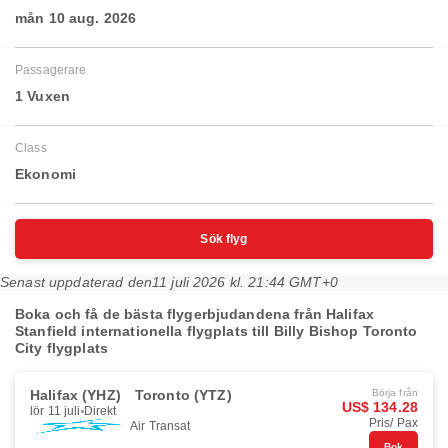
mån 10 aug. 2026
Passagerare
1 Vuxen
Class
Ekonomi
Sök flyg
Senast uppdaterad den
11 juli 2026 kl. 21:44 GMT+0
Boka och få de bästa flygerbjudandena från Halifax
Stanfield internationella flygplats till Billy Bishop Toronto
City flygplats
Halifax (YHZ)
Toronto (YTZ)
Börja från
US$ 134.28
lör 11 juli
Direkt
Pris/ Pax
Air Transat
Bok