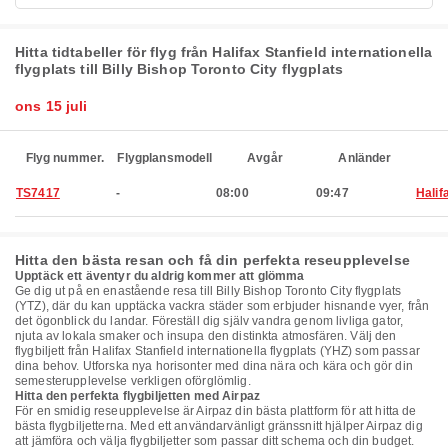
Hitta tidtabeller för flyg från Halifax Stanfield internationella
flygplats till Billy Bishop Toronto City flygplats
ons 15 juli
Flyg nummer.
Flygplansmodell
Avgår
Anländer
TS7417
-
08:00
09:47
Halif
Hitta den bästa resan och få din perfekta reseupplevelse
Upptäck ett äventyr du aldrig kommer att glömma
Ge dig ut på en enastående resa till Billy Bishop Toronto City flygplats
(YTZ), där du kan upptäcka vackra städer som erbjuder hisnande vyer, från
det ögonblick du landar. Föreställ dig själv vandra genom livliga gator,
njuta av lokala smaker och insupa den distinkta atmosfären. Välj den
flygbiljett från Halifax Stanfield internationella flygplats (YHZ) som passar
dina behov. Utforska nya horisonter med dina nära och kära och gör din
semesterupplevelse verkligen oförglömlig.
Hitta den perfekta flygbiljetten med Airpaz
För en smidig reseupplevelse är Airpaz din bästa plattform för att hitta de
bästa flygbiljetterna. Med ett användarvänligt gränssnitt hjälper Airpaz dig
att jämföra och välja flygbiljetter som passar ditt schema och din budget.