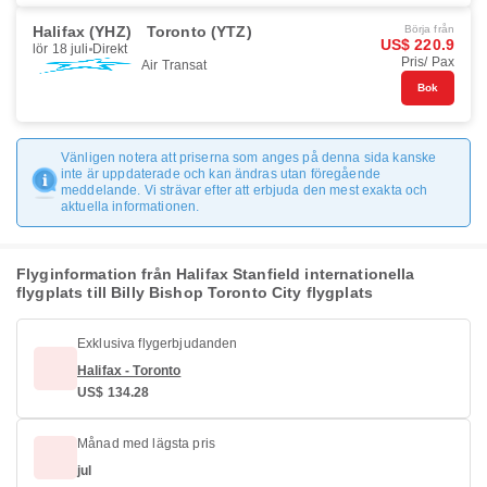
Halifax (YHZ)
Toronto (YTZ)
Börja från
US$ 220.9
lör 18 juli
Direkt
Pris/ Pax
Air Transat
Bok
Vänligen notera att priserna som anges på denna sida kanske
inte är uppdaterade och kan ändras utan föregående
meddelande. Vi strävar efter att erbjuda den mest exakta och
aktuella informationen.
Flyginformation från Halifax Stanfield internationella
flygplats till Billy Bishop Toronto City flygplats
Exklusiva flygerbjudanden
Halifax - Toronto
US$ 134.28
Månad med lägsta pris
jul