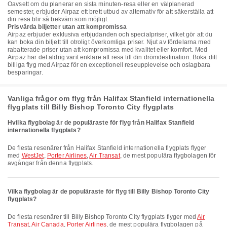
Oavsett om du planerar en sista minuten-resa eller en välplanerad
semester, erbjuder Airpaz ett brett utbud av alternativ för att säkerställa att
din resa blir så bekväm som möjligt.
Prisvärda biljetter utan att kompromissa
Airpaz erbjuder exklusiva erbjudanden och specialpriser, vilket gör att du
kan boka din biljett till otroligt överkomliga priser. Njut av fördelarna med
rabatterade priser utan att kompromissa med kvalitet eller komfort. Med
Airpaz har det aldrig varit enklare att resa till din drömdestination. Boka ditt
billiga flyg med Airpaz för en exceptionell reseupplevelse och oslagbara
besparingar.
Vanliga frågor om flyg från Halifax Stanfield internationella
flygplats till Billy Bishop Toronto City flygplats
Hvilka flygbolag är de populäraste för flyg från Halifax Stanfield
internationella flygplats?
De flesta resenärer från Halifax Stanfield internationella flygplats flyger
med
WestJet
,
Porter Airlines
,
Air Transat
, de mest populära flygbolagen för
avgångar från denna flygplats.
Vilka flygbolag är de populäraste för flyg till Billy Bishop Toronto City
flygplats?
De flesta resenärer till Billy Bishop Toronto City flygplats flyger med
Air
Transat
,
Air Canada
,
Porter Airlines
, de mest populära flygbolagen på