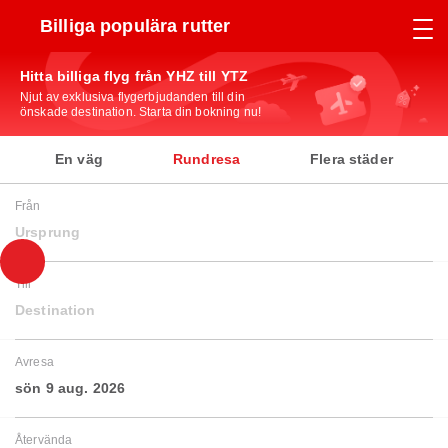
Billiga populära rutter
Hitta billiga flyg från YHZ till YTZ
Njut av exklusiva flygerbjudanden till din
önskade destination. Starta din bokning nu!
En väg
Rundresa
Flera städer
Från
Ursprung
Till
Destination
Avresa
sön 9 aug. 2026
Återvända