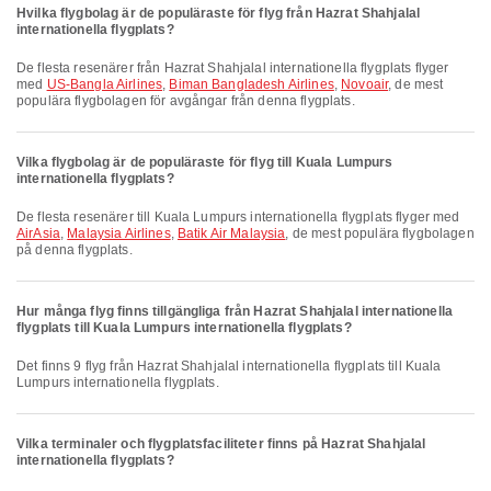
Hvilka flygbolag är de populäraste för flyg från Hazrat Shahjalal
internationella flygplats?
De flesta resenärer från Hazrat Shahjalal internationella flygplats flyger
med
US-Bangla Airlines
,
Biman Bangladesh Airlines
,
Novoair
, de mest
populära flygbolagen för avgångar från denna flygplats.
Vilka flygbolag är de populäraste för flyg till Kuala Lumpurs
internationella flygplats?
De flesta resenärer till Kuala Lumpurs internationella flygplats flyger med
AirAsia
,
Malaysia Airlines
,
Batik Air Malaysia
, de mest populära flygbolagen
på denna flygplats.
Hur många flyg finns tillgängliga från Hazrat Shahjalal internationella
flygplats till Kuala Lumpurs internationella flygplats?
Det finns 9 flyg från Hazrat Shahjalal internationella flygplats till Kuala
Lumpurs internationella flygplats.
Vilka terminaler och flygplatsfaciliteter finns på Hazrat Shahjalal
internationella flygplats?