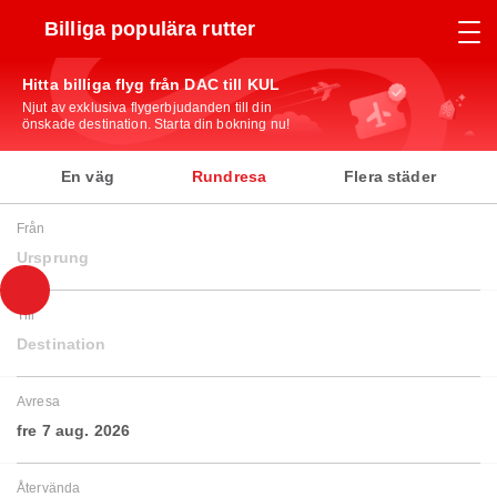
Billiga populära rutter
Hitta billiga flyg från DAC till KUL
Njut av exklusiva flygerbjudanden till din
önskade destination. Starta din bokning nu!
En väg
Rundresa
Flera städer
Från
Ursprung
Till
Destination
Avresa
fre 7 aug. 2026
Återvända