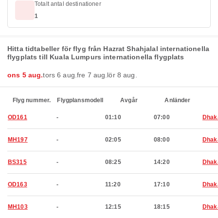
Totalt antal destinationer
1
Hitta tidtabeller för flyg från Hazrat Shahjalal internationella
flygplats till Kuala Lumpurs internationella flygplats
ons 5 aug.
tors 6 aug.
fre 7 aug.
lör 8 aug.
Flyg nummer.
Flygplansmodell
Avgår
Anländer
OD161
-
01:10
07:00
Dhak
MH197
-
02:05
08:00
Dhak
BS315
-
08:25
14:20
Dhak
OD163
-
11:20
17:10
Dhak
MH103
-
12:15
18:15
Dhak