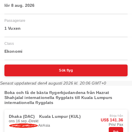
lör 8 aug. 2026
Passagerare
1 Vuxen
Class
Ekonomi
Sök flyg
Senast uppdaterad den
4 augusti 2026 kl. 20:06 GMT+0
Boka och få de bästa flygerbjudandena från Hazrat
Shahjalal internationella flygplats till Kuala Lumpurs
internationella flygplats
Dhaka (DAC)
Kuala Lumpur (KUL)
Börja från
US$ 141.36
ons 16 sep.
Direkt
Pris/ Pax
AirAsia
Bok