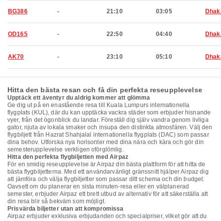
BG386
-
21:10
03:05
Dhak
OD165
-
22:50
04:40
Dhak
AK70
-
23:10
05:10
Dhak
Hitta den bästa resan och få din perfekta reseupplevelse
Upptäck ett äventyr du aldrig kommer att glömma
Ge dig ut på en enastående resa till Kuala Lumpurs internationella
flygplats (KUL), där du kan upptäcka vackra städer som erbjuder hisnande
vyer, från det ögonblick du landar. Föreställ dig själv vandra genom livliga
gator, njuta av lokala smaker och insupa den distinkta atmosfären. Välj den
flygbiljett från Hazrat Shahjalal internationella flygplats (DAC) som passar
dina behov. Utforska nya horisonter med dina nära och kära och gör din
semesterupplevelse verkligen oförglömlig.
Hitta den perfekta flygbiljetten med Airpaz
För en smidig reseupplevelse är Airpaz din bästa plattform för att hitta de
bästa flygbiljetterna. Med ett användarvänligt gränssnitt hjälper Airpaz dig
att jämföra och välja flygbiljetter som passar ditt schema och din budget.
Oavsett om du planerar en sista minuten-resa eller en välplanerad
semester, erbjuder Airpaz ett brett utbud av alternativ för att säkerställa att
din resa blir så bekväm som möjligt.
Prisvärda biljetter utan att kompromissa
Airpaz erbjuder exklusiva erbjudanden och specialpriser, vilket gör att du