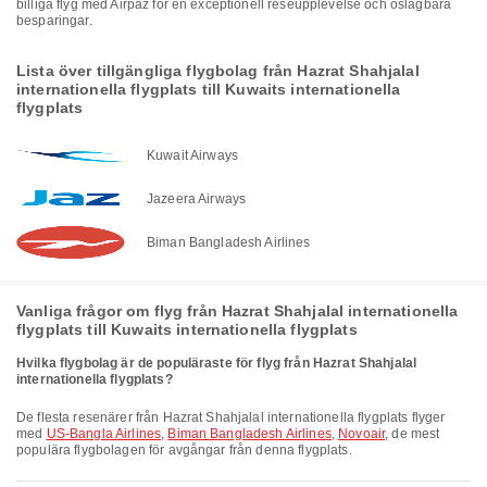
billiga flyg med Airpaz för en exceptionell reseupplevelse och oslagbara
besparingar.
Lista över tillgängliga flygbolag från Hazrat Shahjalal
internationella flygplats till Kuwaits internationella
flygplats
Kuwait Airways
Jazeera Airways
Biman Bangladesh Airlines
Vanliga frågor om flyg från Hazrat Shahjalal internationella
flygplats till Kuwaits internationella flygplats
Hvilka flygbolag är de populäraste för flyg från Hazrat Shahjalal
internationella flygplats?
De flesta resenärer från Hazrat Shahjalal internationella flygplats flyger
med
US-Bangla Airlines
,
Biman Bangladesh Airlines
,
Novoair
, de mest
populära flygbolagen för avgångar från denna flygplats.