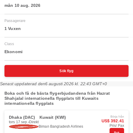
mån 10 aug. 2026
Passagerare
1 Vuxen
Class
Ekonomi
Sök flyg
Senast uppdaterad den
6 augusti 2026 kl. 22:43 GMT+0
Boka och få de bästa flygerbjudandena från Hazrat
Shahjalal internationella flygplats till Kuwaits
internationella flygplats
Dhaka (DAC)
Kuwait (KWI)
Börja från
US$ 392.41
tors 17 sep.
Direkt
Pris/ Pax
Biman Bangladesh Airlines
Bok