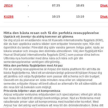
J9534
-
07:35
10:45
Dhak
KU286
-
10:15
13:10
Dhak
Hitta den bästa resan och få din perfekta reseupplevelse
Upptäck ett äventyr du aldrig kommer att glömma
Ge dig ut på en enastående resa till Kuwaits internationella flygplats (KWI),
där du kan upptäcka vackra städer som erbjuder hisnande vyer, från det
ögonblick du landar. Föreställ dig själv vandra genom livliga gator, njuta av
lokala smaker och insupa den distinkta atmosfären. Välj den flygbiljett från
Hazrat Shahjalal internationella flygplats (DAC) som passar dina behov.
Utforska nya horisonter med dina nära och kära och gör din
semesterupplevelse verkligen oförglömlig.
Hitta den perfekta flygbiljetten med Airpaz
För en smidig reseupplevelse är Airpaz din bästa plattform för att hitta de
bästa flygbiljetterna. Med ett användarvänligt gränssnitt hjälper Airpaz dig
att jämföra och välja flygbiljetter som passar ditt schema och din budget.
Oavsett om du planerar en sista minuten-resa eller en välplanerad
semester, erbjuder Airpaz ett brett utbud av alternativ för att säkerställa att
din resa blir så bekväm som möjligt.
Prisvärda biljetter utan att kompromissa
Airpaz erbjuder exklusiva erbjudanden och specialpriser, vilket gör att du
kan boka din biljett till otroligt överkomliga priser. Njut av fördelarna med
rabatterade priser utan att kompromissa med kvalitet eller komfort. Med
Airpaz har det aldrig varit enklare att resa till din drömdestination. Boka ditt