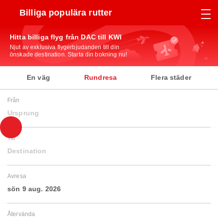
Billiga populära rutter
Hitta billiga flyg från DAC till KWI
Njut av exklusiva flygerbjudanden till din
önskade destination. Starta din bokning nu!
En väg
Rundresa
Flera städer
Från
Ursprung
Till
Destination
Avresa
sön 9 aug. 2026
Återvända