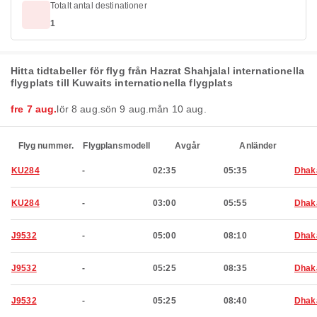
Totalt antal destinationer
1
Hitta tidtabeller för flyg från Hazrat Shahjalal internationella
flygplats till Kuwaits internationella flygplats
fre 7 aug.
lör 8 aug.
sön 9 aug.
mån 10 aug.
Flyg nummer.
Flygplansmodell
Avgår
Anländer
KU284
-
02:35
05:35
Dhak
KU284
-
03:00
05:55
Dhak
J9532
-
05:00
08:10
Dhak
J9532
-
05:25
08:35
Dhak
J9532
-
05:25
08:40
Dhak