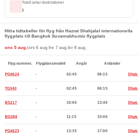
Totalt antal destinationer
1
Hitta tidtabeller för flyg från Hazrat Shahjalal internationella
flygplats till Bangkok Suvarnabhumis flygplats
ons 5 aug.
tors 6 aug.
fre 7 aug.
lör 8 aug.
Flyg nummer.
Flygplansmodell
Avgår
Anländer
PG4824
-
02:45
06:15
Dhak
TG340
-
02:45
06:15
Dhak
BS217
-
10:00
13:40
Dhak
BG388
-
11:15
15:00
Dhak
PG4823
-
13:35
17:00
Dhak