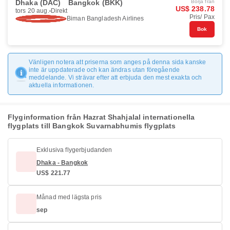
Dhaka (DAC)
Bangkok (BKK)
Börja från
US$ 238.78
tors 20 aug.
Direkt
Pris/ Pax
Biman Bangladesh Airlines
Bok
Vänligen notera att priserna som anges på denna sida kanske
inte är uppdaterade och kan ändras utan föregående
meddelande. Vi strävar efter att erbjuda den mest exakta och
aktuella informationen.
Flyginformation från Hazrat Shahjalal internationella
flygplats till Bangkok Suvarnabhumis flygplats
Exklusiva flygerbjudanden
Dhaka - Bangkok
US$ 221.77
Månad med lägsta pris
sep