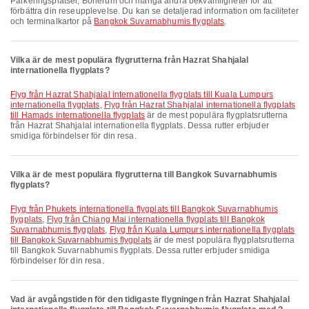
Parkeringsplatser, Bönerum och många andra bekvämligheter för att
förbättra din reseupplevelse. Du kan se detaljerad information om faciliteter
och terminalkartor på
Bangkok Suvarnabhumis flygplats
.
Vilka är de mest populära flygrutterna från Hazrat Shahjalal
internationella flygplats?
Flyg från Hazrat Shahjalal internationella flygplats till Kuala Lumpurs
internationella flygplats
,
Flyg från Hazrat Shahjalal internationella flygplats
till Hamads internationella flygplats
är de mest populära flygplatsrutterna
från Hazrat Shahjalal internationella flygplats. Dessa rutter erbjuder
smidiga förbindelser för din resa.
Vilka är de mest populära flygrutterna till Bangkok Suvarnabhumis
flygplats?
Flyg från Phukets internationella flygplats till Bangkok Suvarnabhumis
flygplats
,
Flyg från Chiang Mai internationella flygplats till Bangkok
Suvarnabhumis flygplats
,
Flyg från Kuala Lumpurs internationella flygplats
till Bangkok Suvarnabhumis flygplats
är de mest populära flygplatsrutterna
till Bangkok Suvarnabhumis flygplats. Dessa rutter erbjuder smidiga
förbindelser för din resa.
Vad är avgångstiden för den tidigaste flygningen från Hazrat Shahjalal