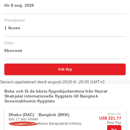
lör 8 aug. 2026
Passagerare
1 Vuxen
Class
Ekonomi
Sök flyg
Senast uppdaterad den
4 augusti 2026 kl. 20:05 GMT+0
Boka och få de bästa flygerbjudandena från Hazrat
Shahjalal internationella flygplats till Bangkok
Suvarnabhumis flygplats
Dhaka (DAC)
Bangkok (BKK)
Börja från
US$ 221.77
tors 17 sep.
Direkt
Pris/ Pax
Biman Bangladesh Airlines
Bok