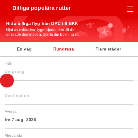
Billiga populära rutter
Hitta billiga flyg från DAC till BKK
Njut av exklusiva flygerbjudanden till din
önskade destination. Starta din bokning nu!
En väg
Rundresa
Flera städer
Från
Ursprung
Till
Destination
Avresa
fre 7 aug. 2026
Återvända