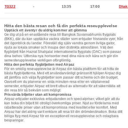
TG322
-
13:35
17:00
Dhak
Hitta den bästa resan och få din perfekta reseupplevelse
Upptäck ett äventyr du aldrig kommer att glömma
Ge dig ut på en enastående resa till Bangkok Suvarnabhumis flygplats
(BKK), där du kan upptäcka vackra städer som erbjuder hisnande vyer, från
det ögonblick du landar. Föreställ dig själv vandra genom livliga gator,
njuta av lokala smaker och insupa den distinkta atmosfären. Välj den
flygbiljett från Hazrat Shahjalal internationella flygplats (DAC) som passar
dina behov. Utforska nya horisonter med dina nära och kära och gör din
semesterupplevelse verkligen oförglömlig.
Hitta den perfekta flygbiljetten med Airpaz
För en smidig reseupplevelse är Airpaz din bästa plattform för att hitta de
bästa flygbiljetterna. Med ett användarvänligt gränssnitt hjälper Airpaz dig
att jämföra och välja flygbiljetter som passar ditt schema och din budget.
Oavsett om du planerar en sista minuten-resa eller en välplanerad
semester, erbjuder Airpaz ett brett utbud av alternativ för att säkerställa att
din resa blir så bekväm som möjligt.
Prisvärda biljetter utan att kompromissa
Airpaz erbjuder exklusiva erbjudanden och specialpriser, vilket gör att du
kan boka din biljett till otroligt överkomliga priser. Njut av fördelarna med
rabatterade priser utan att kompromissa med kvalitet eller komfort. Med
Airpaz har det aldrig varit enklare att resa till din drömdestination. Boka ditt
billiga flyg med Airpaz för en exceptionell reseupplevelse och oslagbara
besparingar.