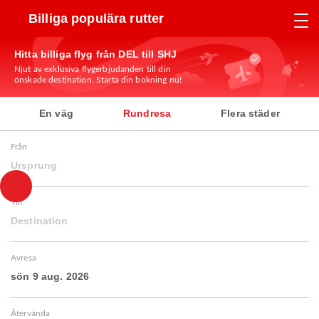
Billiga populära rutter
Hitta billiga flyg från DEL till SHJ
Njut av exklusiva flygerbjudanden till din
önskade destination. Starta din bokning nu!
En väg
Rundresa
Flera städer
Från
Ursprung
Till
Destination
Avresa
sön 9 aug. 2026
Återvända