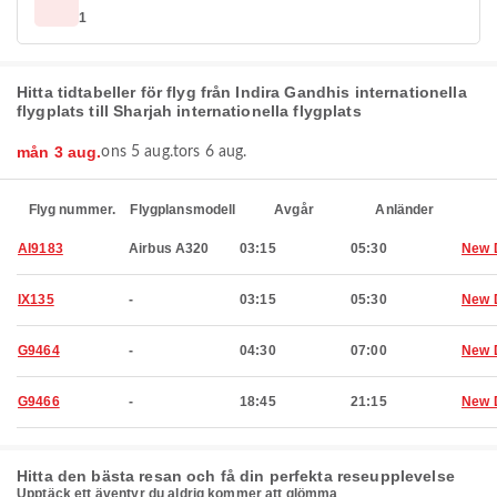
1
Hitta tidtabeller för flyg från Indira Gandhis internationella
flygplats till Sharjah internationella flygplats
mån 3 aug.
ons 5 aug.
tors 6 aug.
Flyg nummer.
Flygplansmodell
Avgår
Anländer
AI9183
Airbus A320
03:15
05:30
New 
IX135
-
03:15
05:30
New 
G9464
-
04:30
07:00
New 
G9466
-
18:45
21:15
New 
Hitta den bästa resan och få din perfekta reseupplevelse
Upptäck ett äventyr du aldrig kommer att glömma