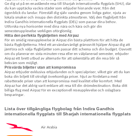
Ge dig ut på en enastående resa till Sharjah internationella flygplats (SHJ), där
du kan upptäcka vackra städer som erbjuder hisnande vyer, från det
ögonblick du landar. Föreställ dig själv vandra genom livliga gator, njuta av
lokala smaker och insupa den distinkta atmosfären. Välj den flygbiljett från
Indira Gandhis internationella flygplats (DEL) som passar dina behov.
Utforska nya horisonter med dina nära och kära och gör din
semesterupplevelse verkligen oförglömlig.
Hitta den perfekta flygbiljetten med Airpaz
För en smidig reseupplevelse är Airpaz din bästa plattform för att hitta de
bästa flygbiljetterna. Med ett användarvänligt gränssnitt hjälper Airpaz dig att
jämföra och välja flygbiljetter som passar ditt schema och din budget. Oavsett
om du planerar en sista minuten-resa eller en välplanerad semester, erbjuder
Airpaz ett brett utbud av alternativ för att säkerställa att din resa blir så
bekväm som möjligt.
Prisvärda biljetter utan att kompromissa
Airpaz erbjuder exklusiva erbjudanden och specialpriser, vilket gör att du kan
boka din biljett till otroligt överkomliga priser. Njut av fördelarna med
rabatterade priser utan att kompromissa med kvalitet eller komfort. Med
Airpaz har det aldrig varit enklare att resa till din drömdestination. Boka ditt
billiga flyg med Airpaz för en exceptionell reseupplevelse och oslagbara
besparingar.
Lista över tillgängliga flygbolag från Indira Gandhis
internationella flygplats till Sharjah internationella flygplats
Air Arabia