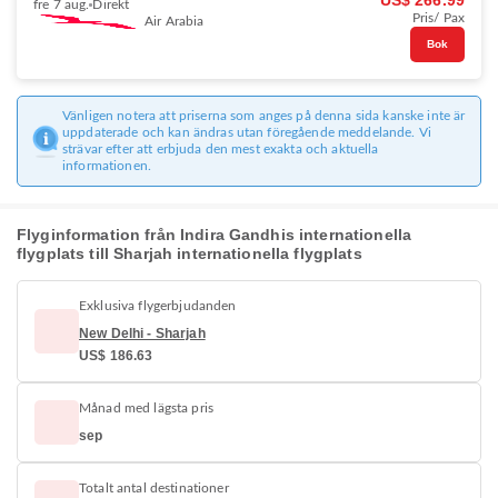
US$ 266.99
fre 7 aug.
Direkt
Pris/ Pax
Air Arabia
Bok
Vänligen notera att priserna som anges på denna sida kanske inte är
uppdaterade och kan ändras utan föregående meddelande. Vi
strävar efter att erbjuda den mest exakta och aktuella
informationen.
Flyginformation från Indira Gandhis internationella
flygplats till Sharjah internationella flygplats
Exklusiva flygerbjudanden
New Delhi - Sharjah
US$ 186.63
Månad med lägsta pris
sep
Totalt antal destinationer