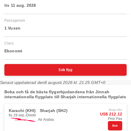
tis 11 aug. 2026
Passagerare
1 Vuxen
Class
Ekonomi
Sök flyg
Senast uppdaterad den
8 augusti 2026 kl. 21:25 GMT+0
Boka och få de bästa flygerbjudandena från Jinnah
internationella flygplats till Sharjah internationella flygplats
Karachi (KHI)
Sharjah (SHJ)
Börja från
US$ 212.12
tis 29 sep.
Direkt
Pris/ Pax
Air Arabia
Bok