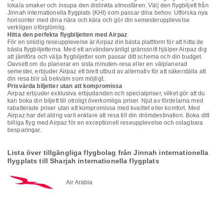
lokala smaker och insupa den distinkta atmosfären. Välj den flygbiljett från
Jinnah internationella flygplats (KHI) som passar dina behov. Utforska nya
horisonter med dina nära och kära och gör din semesterupplevelse
verkligen oförglömlig.
Hitta den perfekta flygbiljetten med Airpaz
För en smidig reseupplevelse är Airpaz din bästa plattform för att hitta de
bästa flygbiljetterna. Med ett användarvänligt gränssnitt hjälper Airpaz dig
att jämföra och välja flygbiljetter som passar ditt schema och din budget.
Oavsett om du planerar en sista minuten-resa eller en välplanerad
semester, erbjuder Airpaz ett brett utbud av alternativ för att säkerställa att
din resa blir så bekväm som möjligt.
Prisvärda biljetter utan att kompromissa
Airpaz erbjuder exklusiva erbjudanden och specialpriser, vilket gör att du
kan boka din biljett till otroligt överkomliga priser. Njut av fördelarna med
rabatterade priser utan att kompromissa med kvalitet eller komfort. Med
Airpaz har det aldrig varit enklare att resa till din drömdestination. Boka ditt
billiga flyg med Airpaz för en exceptionell reseupplevelse och oslagbara
besparingar.
Lista över tillgängliga flygbolag från Jinnah internationella
flygplats till Sharjah internationella flygplats
Air Arabia