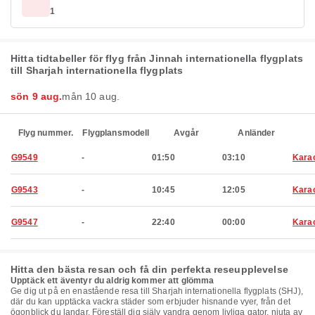
1
Hitta tidtabeller för flyg från Jinnah internationella flygplats
till Sharjah internationella flygplats
sön 9 aug.
mån 10 aug.
Flyg nummer.
Flygplansmodell
Avgår
Anländer
G9549
-
01:50
03:10
Kara
G9543
-
10:45
12:05
Kara
G9547
-
22:40
00:00
Kara
Hitta den bästa resan och få din perfekta reseupplevelse
Upptäck ett äventyr du aldrig kommer att glömma
Ge dig ut på en enastående resa till Sharjah internationella flygplats (SHJ),
där du kan upptäcka vackra städer som erbjuder hisnande vyer, från det
ögonblick du landar. Föreställ dig själv vandra genom livliga gator, njuta av