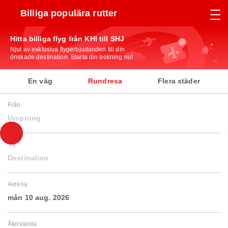
Billiga populära rutter
Hitta billiga flyg från KHI till SHJ
Njut av exklusiva flygerbjudanden till din
önskade destination. Starta din bokning nu!
En väg
Rundresa
Flera städer
Från
Ursprung
Till
Destination
Avresa
mån 10 aug. 2026
Återvända