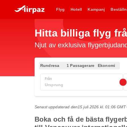
Flyg
Hotell
Kampanj
Beställn
Hitta billiga flyg f
Njut av exklusiva flygerbjudand
Rundresa
1 Passagerare
Ekonomi
Från
Senast uppdaterad den
15 juli 2026 kl. 01:06 GMT
Boka och få de bästa flyger