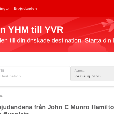
ingar
Erbjudanden
rån YHM till YVR
en till din önskade destination. Starta din
Till
Avresa
lör 8 aug. 2026
+0
bjudandena från John C Munro Hamilton 