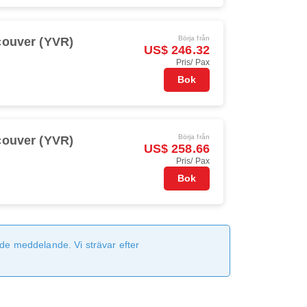
Börja från
ouver (YVR)
US$ 246.32
Pris/ Pax
Bok
Börja från
ouver (YVR)
US$ 258.66
Pris/ Pax
Bok
de meddelande. Vi strävar efter