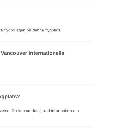
ra flygbolagen på denna flygplats.
l Vancouver internationella
lygplats?