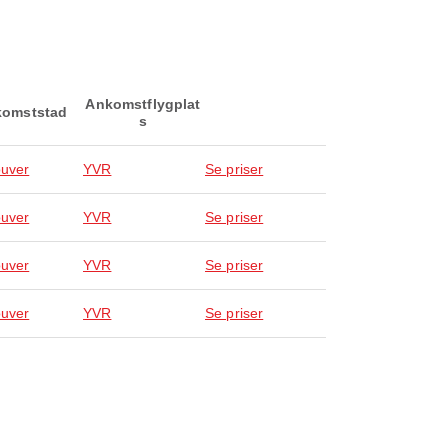
Ankomstflygplat
omststad
s
uver
YVR
Se priser
uver
YVR
Se priser
uver
YVR
Se priser
uver
YVR
Se priser