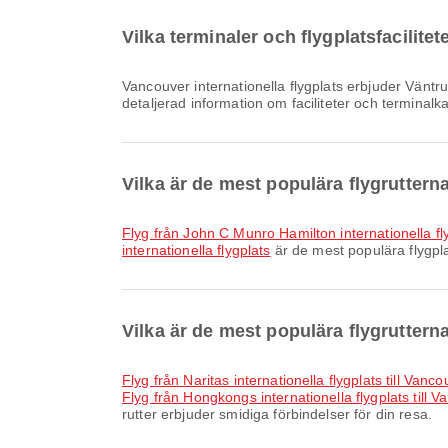
Vilka terminaler och flygplatsfacilite
Vancouver internationella flygplats erbjuder Väntrum, Flygplatshotell, Parkeringsplatser och många andra bekvämligheter för att förbättra din reseupplevelse. Du kan se
detaljerad information om faciliteter och terminalk
Vilka är de mest populära flygruttern
Flyg från John C Munro Hamilton internationella flyg
internationella flygplats
är de mest populära flygpla
Vilka är de mest populära flygrutterna
Flyg från Naritas internationella flygplats till Vanc
Flyg från Hongkongs internationella flygplats till V
rutter erbjuder smidiga förbindelser för din resa.