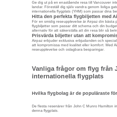
Ge dig ut på en enastående resa till Vancouver int
landar. Föreställ dig själv vandra genom livliga ga
internationella flygplats (YHM) som passar dina b
Hitta den perfekta flygbiljetten med A
För en smidig reseupplevelse är Airpaz din bästa pla
flygbiljetter som passar ditt schema och din budge
alternativ för att säkerställa att din resa blir så b
Prisvärda biljetter utan att kompromi
Airpaz erbjuder exklusiva erbjudanden och specialpri
att kompromissa med kvalitet eller komfort. Med Airp
reseupplevelse och oslagbara besparingar.
Vanliga frågor om flyg från 
internationella flygplats
Hvilka flygbolag är de populäraste fö
De flesta resenärer från John C Munro Hamilton in
denna flygplats.