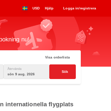
USD
Hjälp
Logga in/registrera
 bokning nu!
Visa orderlista
Återvända
Sök
sön 9 aug. 2026
internationella flygplats