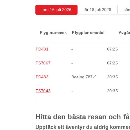
tors 16 juli 2026
lör 18 juli 2026
sön
Flyg nummer.
Flygplansmodell
Avgå
PD481
-
07:25
TS7067
-
07:25
PD483
Boeing 787-9
20:35
TS7043
-
20:35
Hitta den bästa resan och få
Upptäck ett äventyr du aldrig komme