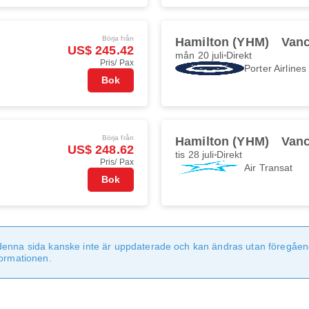
Börja från
Hamilton (YHM)
Vanc
US$ 245.42
mån 20 juli
Direkt
Pris/ Pax
Porter Airlines
Bok
Börja från
Hamilton (YHM)
Vanc
US$ 248.62
tis 28 juli
Direkt
Pris/ Pax
Air Transat
Bok
denna sida kanske inte är uppdaterade och kan ändras utan föregåen
formationen.