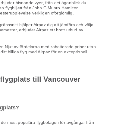
rbjuder hisnande vyer, från det ögonblick du
den flygbiljett från John C Munro Hamilton
esterupplevelse verkligen oförglömlig.
ränssnitt hjälper Airpaz dig att jämföra och välja
emester, erbjuder Airpaz ett brett utbud av
iser. Njut av fördelarna med rabatterade priser utan
itt billiga flyg med Airpaz för en exceptionell
flygplats till Vancouver
ygplats?
, de mest populära flygbolagen för avgångar från