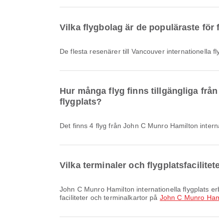
Vilka flygbolag är de populäraste för f
De flesta resenärer till Vancouver internationella 
Hur många flyg finns tillgängliga från
flygplats?
Det finns 4 flyg från John C Munro Hamilton internat
Vilka terminaler och flygplatsfacilite
John C Munro Hamilton internationella flygplats erbjuder och många andra bekvämligheter som förbättrar din reseupplevelse. Du kan se detaljerad information om
faciliteter och terminalkartor på
John C Munro Hamil