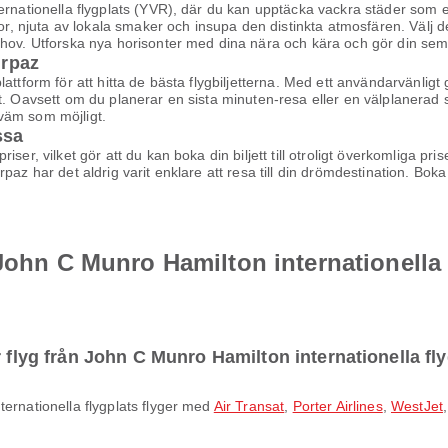
ernationella flygplats (YVR), där du kan upptäcka vackra städer som e
tor, njuta av lokala smaker och insupa den distinkta atmosfären. Välj 
ehov. Utforska nya horisonter med dina nära och kära och gör din sem
irpaz
ttform för att hitta de bästa flygbiljetterna. Med ett användarvänligt g
t. Oavsett om du planerar en sista minuten-resa eller en välplanerad s
ekväm som möjligt.
ssa
ser, vilket gör att du kan boka din biljett till otroligt överkomliga pr
az har det aldrig varit enklare att resa till din drömdestination. Boka d
John C Munro Hamilton internationella 
r flyg från John C Munro Hamilton internationella fl
ternationella flygplats flyger med
Air Transat
,
Porter Airlines
,
WestJet