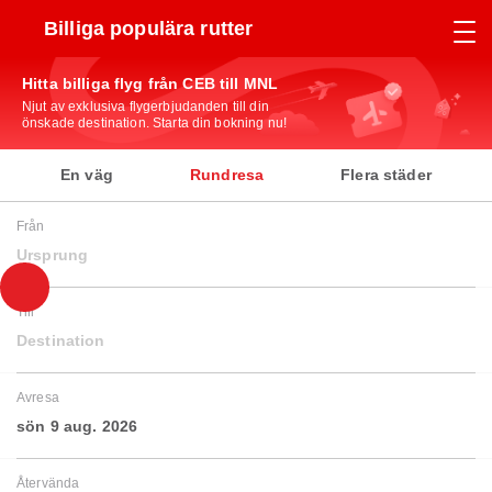
Billiga populära rutter
Hitta billiga flyg från CEB till MNL
Njut av exklusiva flygerbjudanden till din
önskade destination. Starta din bokning nu!
En väg
Rundresa
Flera städer
Från
Ursprung
Till
Destination
Avresa
sön 9 aug. 2026
Återvända