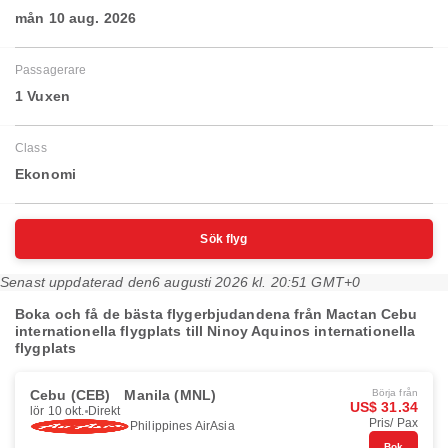
mån 10 aug. 2026
Passagerare
1 Vuxen
Class
Ekonomi
Sök flyg
Senast uppdaterad den
6 augusti 2026 kl. 20:51 GMT+0
Boka och få de bästa flygerbjudandena från Mactan Cebu
internationella flygplats till Ninoy Aquinos internationella
flygplats
Cebu (CEB)
Manila (MNL)
Börja från
US$ 31.34
lör 10 okt.
Direkt
Pris/ Pax
Philippines AirAsia
Bok