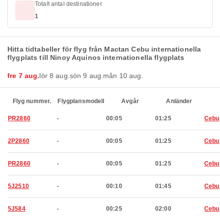
Totalt antal destinationer
1
Hitta tidtabeller för flyg från Mactan Cebu internationella
flygplats till Ninoy Aquinos internationella flygplats
fre 7 aug.
lör 8 aug.
sön 9 aug.
mån 10 aug.
Flyg nummer.
Flygplansmodell
Avgår
Anländer
PR2860
-
00:05
01:25
Cebu
2P2860
-
00:05
01:25
Cebu
PR2860
-
00:05
01:25
Cebu
5J2510
-
00:10
01:45
Cebu
5J584
-
00:25
02:00
Cebu