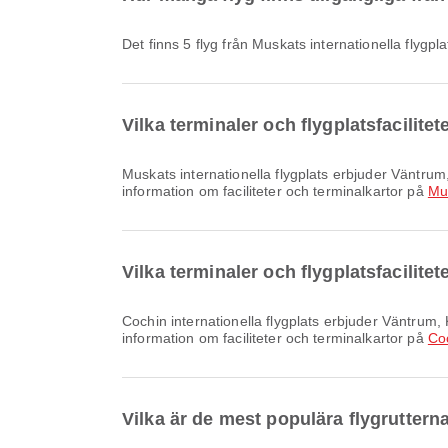
Det finns 5 flyg från Muskats internationella flygpla
Vilka terminaler och flygplatsfacilite
Muskats internationella flygplats erbjuder Väntrum, Taxi, Klinik och Apotek och många andra bekvämligheter som förbättrar din reseupplevelse. Du kan se detaljerad
information om faciliteter och terminalkartor på
Mus
Vilka terminaler och flygplatsfacilitet
Cochin internationella flygplats erbjuder Väntrum, Klinik och Apotek, Matställen och många andra bekvämligheter för att förbättra din reseupplevelse. Du kan se detaljerad
information om faciliteter och terminalkartor på
Coc
Vilka är de mest populära flygrutterna