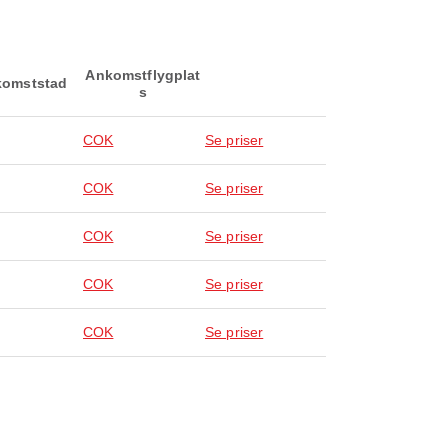
Ankomstflygplat
omststad
s
COK
Se priser
COK
Se priser
COK
Se priser
COK
Se priser
COK
Se priser