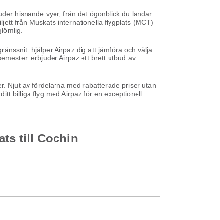
uder hisnande vyer, från det ögonblick du landar.
ljett från Muskats internationella flygplats (MCT)
lömlig.
ränssnitt hjälper Airpaz dig att jämföra och välja
emester, erbjuder Airpaz ett brett utbud av
iser. Njut av fördelarna med rabatterade priser utan
itt billiga flyg med Airpaz för en exceptionell
ats till Cochin