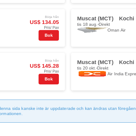
Börja från
Muscat (MCT)
Kochi
US$ 134.05
tis 18 aug.
Direkt
Pris/ Pax
Oman Air
Bok
Börja från
Muscat (MCT)
Kochi
US$ 145.28
tis 20 okt.
Direkt
Pris/ Pax
Air India Expr
Bok
denna sida kanske inte är uppdaterade och kan ändras utan föregåen
formationen.