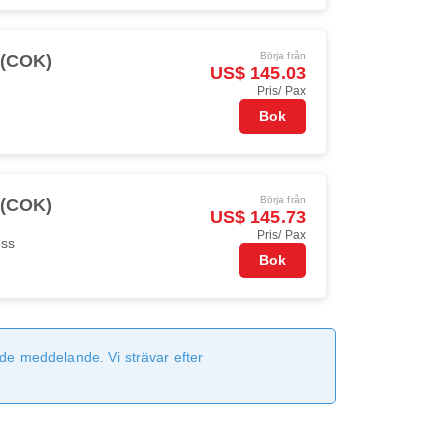
Börja från
 (COK)
US$ 145.03
Pris/ Pax
Bok
Börja från
 (COK)
US$ 145.73
Pris/ Pax
ess
Bok
de meddelande. Vi strävar efter