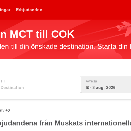
ingar
Erbjudanden
rån MCT till COK
en till din önskade destination. Starta din
Till
Avresa
lör 8 aug. 2026
GMT+0
judandena från Muskats internationella