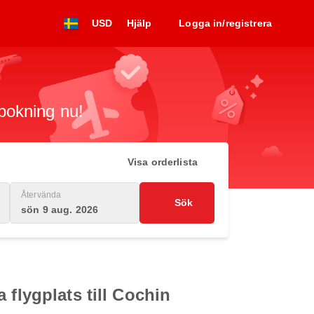
USD
Hjälp
Logga in/registrera
 bokning nu!
Visa orderlista
Återvända
Sök
sön 9 aug. 2026
 flygplats till Cochin