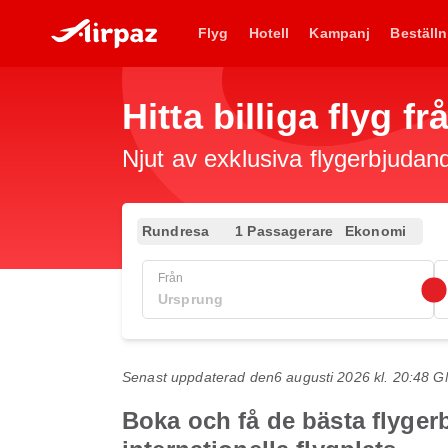
Flyg
Hotell
Kampanj
Beställn
Hitta billiga flyg f
Njut av exklusiva flygerbjudand
Rundresa
1 Passagerare
Ekonomi
Från
Senast uppdaterad den
6 augusti 2026 kl. 20:48 
Boka och få de bästa flygerb