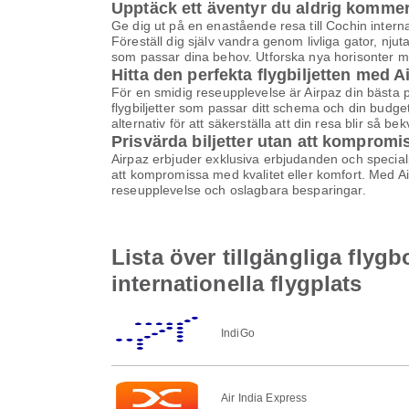
Upptäck ett äventyr du aldrig komme
Ge dig ut på en enastående resa till Cochin intern
Föreställ dig själv vandra genom livliga gator, nju
som passar dina behov. Utforska nya horisonter m
Hitta den perfekta flygbiljetten med A
För en smidig reseupplevelse är Airpaz din bästa pla
flygbiljetter som passar ditt schema och din budge
alternativ för att säkerställa att din resa blir så b
Prisvärda biljetter utan att kompromi
Airpaz erbjuder exklusiva erbjudanden och specialpri
att kompromissa med kvalitet eller komfort. Med Airp
reseupplevelse och oslagbara besparingar.
Lista över tillgängliga flygb
internationella flygplats
IndiGo
Air India Express