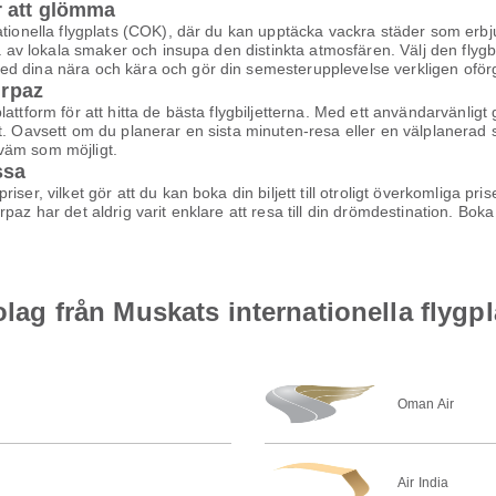
r att glömma
ationella flygplats (COK), där du kan upptäcka vackra städer som erbj
ta av lokala smaker och insupa den distinkta atmosfären. Välj den flygbi
ed dina nära och kära och gör din semesterupplevelse verkligen oförg
irpaz
ttform för att hitta de bästa flygbiljetterna. Med ett användarvänligt g
t. Oavsett om du planerar en sista minuten-resa eller en välplanerad s
ekväm som möjligt.
ssa
ser, vilket gör att du kan boka din biljett till otroligt överkomliga pr
az har det aldrig varit enklare att resa till din drömdestination. Boka d
olag från Muskats internationella flygpl
Oman Air
Air India