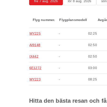
fre 7 aug. 2026
lör 8 aug. 2026
sön
Flyg nummer.
Flygplansmodell
Avgå
WY225
-
02:25
AI9148
-
02:50
IX442
-
02:50
6E1272
-
03:00
WY223
-
08:25
Hitta den bästa resan och få