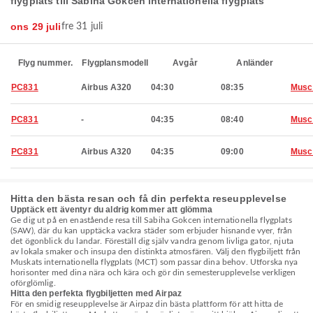
flygplats till Sabiha Gokcen internationella flygplats
ons 29 juli
fre 31 juli
Flyg nummer.
Flygplansmodell
Avgår
Anländer
PC831
Airbus A320
04:30
08:35
Musc
PC831
-
04:35
08:40
Musc
PC831
Airbus A320
04:35
09:00
Musc
Hitta den bästa resan och få din perfekta reseupplevelse
Upptäck ett äventyr du aldrig kommer att glömma
Ge dig ut på en enastående resa till Sabiha Gokcen internationella flygplats
(SAW), där du kan upptäcka vackra städer som erbjuder hisnande vyer, från
det ögonblick du landar. Föreställ dig själv vandra genom livliga gator, njuta
av lokala smaker och insupa den distinkta atmosfären. Välj den flygbiljett från
Muskats internationella flygplats (MCT) som passar dina behov. Utforska nya
horisonter med dina nära och kära och gör din semesterupplevelse verkligen
oförglömlig.
Hitta den perfekta flygbiljetten med Airpaz
För en smidig reseupplevelse är Airpaz din bästa plattform för att hitta de