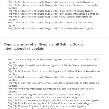
Flyg från Muskats internationella flygplats till Kairos internationella flygplats
Flyg från Muskats internationella flygplats till Chhatrapati Shivajis internationella
flygplats
Flyg från Muskats internationella flygplats till Phukets internationella flygplats
Flyg från Muskats internationella flygplats till Rajiv Gandhi internationella flygplats
Flyg från Muskats internationella flygplats till Ninoy Aquinos internationella
flygplats
Flyg från Muskats internationella flygplats till Indira Gandhis internationella
flygplats
Flyg från Muskats internationella flygplats till Dubais internationella flygplats
Populära rutter efter flygplats till Sabiha Gokcen
internationella flygplats
Flyg från Kuala Lumpurs internationella flygplats till Sabiha Gokcen internationella
flygplats
Flyg från Alger Houari Boumédiènnes flygplats till Sabiha Gokcen internationella
flygplats
Flyg från Mohammed V:s internationella flygplats till Sabiha Gokcen internationella
flygplats
Flyg från Bagdads internationella flygplats till Sabiha Gokcen internationella
flygplats
Flyg från Heydər Əliyevs internationella flygplats till Sabiha Gokcen internationella
flygplats
Flyg från Vnukovos internationella flygplats till Sabiha Gokcen internationella
flygplats
Flyg från Antalya flygplats till Sabiha Gokcen internationella flygplats
Flyg från Sofia flygplats till Sabiha Gokcen internationella flygplats
Flyg från Kairos internationella flygplats till Sabiha Gokcen internationella flygplats
Flyg från Rom Fiumicinos flygplats till Sabiha Gokcen internationella flygplats
Flyg från Dalaman flygplats till Sabiha Gokcen internationella flygplats