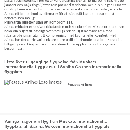
bästa flygbiljetterna. Med ett användarvänligt gränssnitt hjälper Airpaz dig att
jämföra och välja flygbiljetter som passar ditt schema och din budget. Oavsett
om du planerar en sista minuten-resa eller en välplanerad semester, erbjuder
Airpaz ett brett utbud av alternativ för att säkerställa att din resa blir så
bekväm som möjligt.
Prisvärda biljetter utan att kompromissa
Airpaz erbjuder exklusiva erbjudanden och specialpriser, vilket gör att du kan
boka din biljett till otroligt överkomliga priser. Njut av fördelarna med
rabatterade priser utan att kompromissa med kvalitet eller komfort. Med
Airpaz har det aldrig varit enklare att resa till din drömdestination. Boka ditt
billiga flyg med Airpaz för en exceptionell reseupplevelse och oslagbara
besparingar.
Lista över tillgängliga flygbolag från Muskats
internationella flygplats till Sabiha Gokcen internationella
flygplats
Pegasus Airlines
Vanliga frågor om flyg från Muskats internationella
flygplats till Sabiha Gokcen internationella flygplats