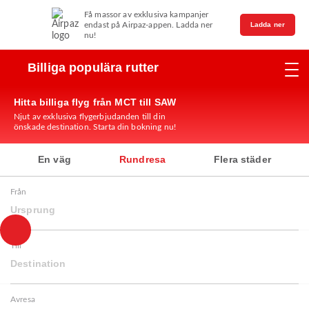
Få massor av exklusiva kampanjer
endast på Airpaz-appen. Ladda ner
Ladda ner
nu!
Billiga populära rutter
Hitta billiga flyg från MCT till SAW
Njut av exklusiva flygerbjudanden till din
önskade destination. Starta din bokning nu!
En väg
Rundresa
Flera städer
Från
Ursprung
Till
Destination
Avresa