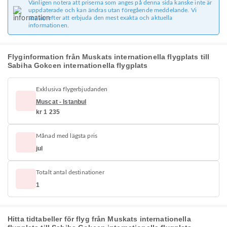
Vänligen notera att priserna som anges på denna sida kanske inte är
uppdaterade och kan ändras utan föregående meddelande. Vi
strävar efter att erbjuda den mest exakta och aktuella
informationen.
Flyginformation från Muskats internationella flygplats till
Sabiha Gokcen internationella flygplats
Exklusiva flygerbjudanden
Muscat - Istanbul
kr 1 235
Månad med lägsta pris
jul
Totalt antal destinationer
1
Hitta tidtabeller för flyg från Muskats internationella