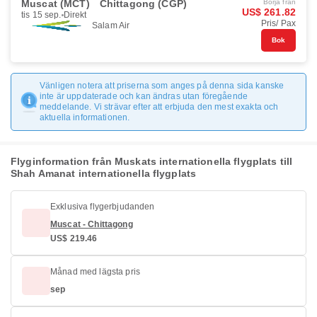
Muscat (MCT)
Chittagong (CGP)
Börja från
US$ 261.82
tis 15 sep.
Direkt
Pris/ Pax
Salam Air
Bok
Vänligen notera att priserna som anges på denna sida kanske
inte är uppdaterade och kan ändras utan föregående
meddelande. Vi strävar efter att erbjuda den mest exakta och
aktuella informationen.
Flyginformation från Muskats internationella flygplats till
Shah Amanat internationella flygplats
Exklusiva flygerbjudanden
Muscat - Chittagong
US$ 219.46
Månad med lägsta pris
sep