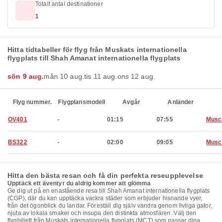
Totalt antal destinationer
1
Hitta tidtabeller för flyg från Muskats internationella
flygplats till Shah Amanat internationella flygplats
sön 9 aug.
mån 10 aug.
tis 11 aug.
ons 12 aug.
Flyg nummer.
Flygplansmodell
Avgår
Anländer
OV401
-
01:15
07:55
Musc
BS322
-
02:00
09:05
Musc
Hitta den bästa resan och få din perfekta reseupplevelse
Upptäck ett äventyr du aldrig kommer att glömma
Ge dig ut på en enastående resa till Shah Amanat internationella flygplats
(CGP), där du kan upptäcka vackra städer som erbjuder hisnande vyer,
från det ögonblick du landar. Föreställ dig själv vandra genom livliga gator,
njuta av lokala smaker och insupa den distinkta atmosfären. Välj den
flygbiljett från Muskats internationella flygplats (MCT) som passar dina