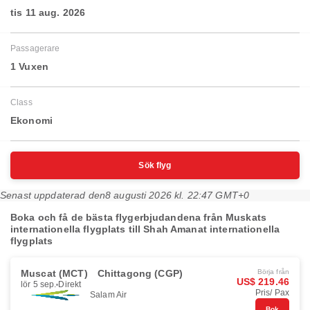
tis 11 aug. 2026
Passagerare
1 Vuxen
Class
Ekonomi
Sök flyg
Senast uppdaterad den
8 augusti 2026 kl. 22:47 GMT+0
Boka och få de bästa flygerbjudandena från Muskats
internationella flygplats till Shah Amanat internationella
flygplats
Muscat (MCT)
Chittagong (CGP)
Börja från
US$ 219.46
lör 5 sep.
Direkt
Pris/ Pax
Salam Air
Bok