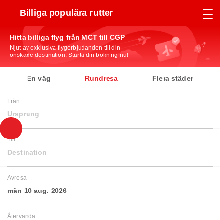
Billiga populära rutter
Hitta billiga flyg från MCT till CGP
Njut av exklusiva flygerbjudanden till din
önskade destination. Starta din bokning nu!
En väg
Rundresa
Flera städer
Från
Ursprung
Till
Destination
Avresa
mån 10 aug. 2026
Återvända