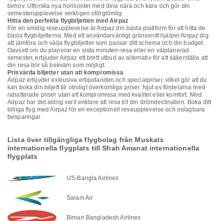
behov. Utforska nya horisonter med dina nära och kära och gör din
semesterupplevelse verkligen oförglömlig.
Hitta den perfekta flygbiljetten med Airpaz
För en smidig reseupplevelse är Airpaz din bästa plattform för att hitta de
bästa flygbiljetterna. Med ett användarvänligt gränssnitt hjälper Airpaz dig
att jämföra och välja flygbiljetter som passar ditt schema och din budget.
Oavsett om du planerar en sista minuten-resa eller en välplanerad
semester, erbjuder Airpaz ett brett utbud av alternativ för att säkerställa att
din resa blir så bekväm som möjligt.
Prisvärda biljetter utan att kompromissa
Airpaz erbjuder exklusiva erbjudanden och specialpriser, vilket gör att du
kan boka din biljett till otroligt överkomliga priser. Njut av fördelarna med
rabatterade priser utan att kompromissa med kvalitet eller komfort. Med
Airpaz har det aldrig varit enklare att resa till din drömdestination. Boka ditt
billiga flyg med Airpaz för en exceptionell reseupplevelse och oslagbara
besparingar.
Lista över tillgängliga flygbolag från Muskats
internationella flygplats till Shah Amanat internationella
flygplats
US-Bangla Airlines
Salam Air
Biman Bangladesh Airlines