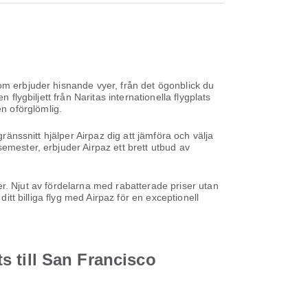
om erbjuder hisnande vyer, från det ögonblick du
flygbiljett från Naritas internationella flygplats
n oförglömlig.
ränssnitt hjälper Airpaz dig att jämföra och välja
emester, erbjuder Airpaz ett brett utbud av
iser. Njut av fördelarna med rabatterade priser utan
itt billiga flyg med Airpaz för en exceptionell
ts till San Francisco