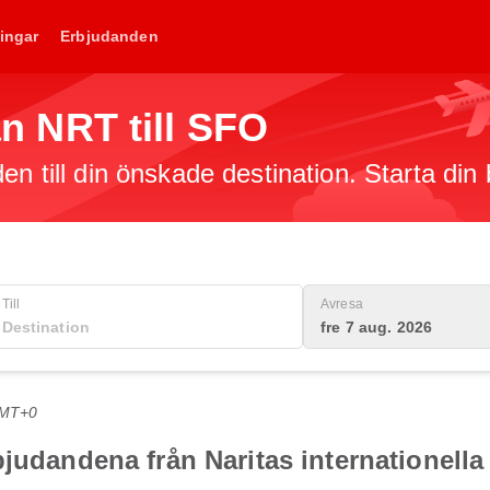
ingar
Erbjudanden
rån NRT till SFO
en till din önskade destination. Starta din
Till
Avresa
fre 7 aug. 2026
GMT+0
judandena från Naritas internationella 