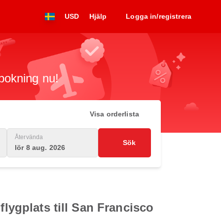
USD
Hjälp
Logga in/registrera
 bokning nu!
Visa orderlista
Återvända
Sök
lör 8 aug. 2026
flygplats till San Francisco