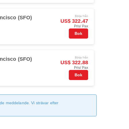
Börja från
ncisco (SFO)
US$ 322.47
Pris/ Pax
Bok
Börja från
ncisco (SFO)
US$ 322.88
Pris/ Pax
Bok
de meddelande. Vi strävar efter