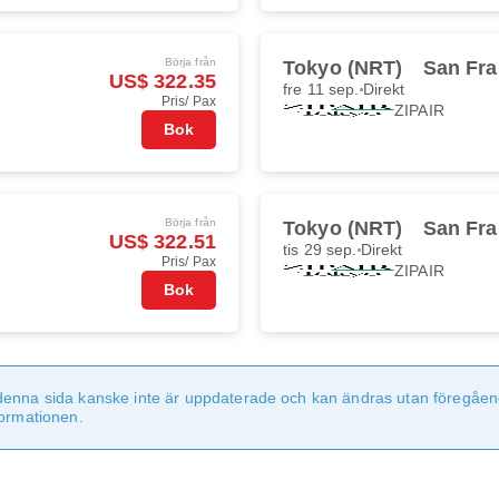
Börja från
Tokyo (NRT)
San Fra
US$ 322.35
fre 11 sep.
Direkt
Pris/ Pax
ZIPAIR
Bok
Börja från
Tokyo (NRT)
San Fra
US$ 322.51
tis 29 sep.
Direkt
Pris/ Pax
ZIPAIR
Bok
denna sida kanske inte är uppdaterade och kan ändras utan föregåen
formationen.