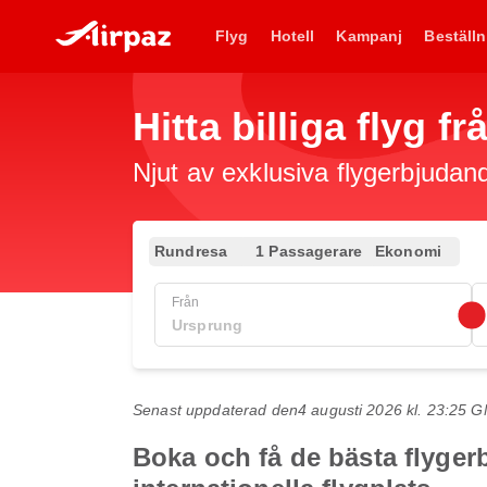
Flyg
Hotell
Kampanj
Beställn
Hitta billiga flyg f
Njut av exklusiva flygerbjudand
Rundresa
1 Passagerare
Ekonomi
Från
Senast uppdaterad den
4 augusti 2026 kl. 23:25 
Boka och få de bästa flygerb