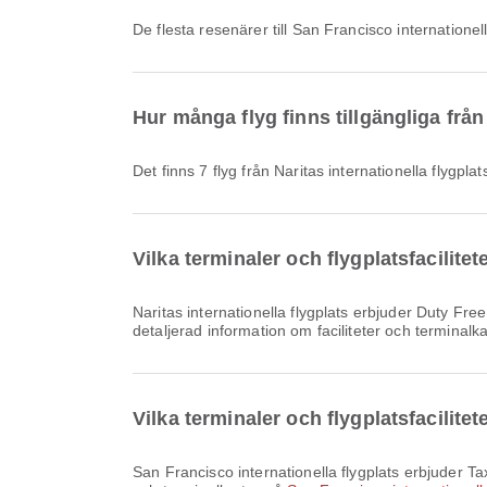
De flesta resenärer till San Francisco internatione
Hur många flyg finns tillgängliga från 
Det finns 7 flyg från Naritas internationella flygplat
Vilka terminaler och flygplatsfacilitet
Naritas internationella flygplats erbjuder Duty Free Butik, Rullstol, Parkeringsplatser och många andra bekvämligheter som förbättrar din reseupplevelse. Du kan se
detaljerad information om faciliteter och terminalk
Vilka terminaler och flygplatsfacilite
San Francisco internationella flygplats erbjuder Taxi och många andra bekvämligheter för att förbättra din reseupplevelse. Du kan se detaljerad information om faciliteter