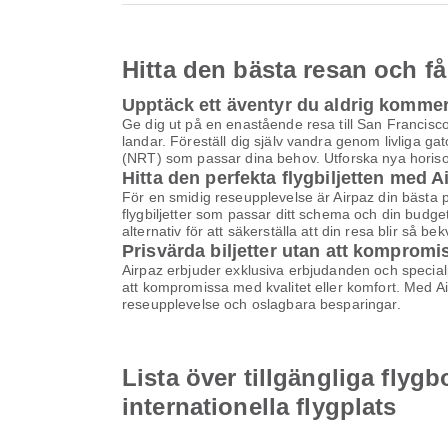
Hitta den bästa resan och få
Upptäck ett äventyr du aldrig komme
Ge dig ut på en enastående resa till San Francisco
landar. Föreställ dig själv vandra genom livliga gat
(NRT) som passar dina behov. Utforska nya horiso
Hitta den perfekta flygbiljetten med A
För en smidig reseupplevelse är Airpaz din bästa pla
flygbiljetter som passar ditt schema och din budge
alternativ för att säkerställa att din resa blir så b
Prisvärda biljetter utan att kompromi
Airpaz erbjuder exklusiva erbjudanden och specialpri
att kompromissa med kvalitet eller komfort. Med Airp
reseupplevelse och oslagbara besparingar.
Lista över tillgängliga flygb
internationella flygplats