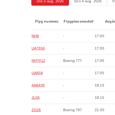
ons 5 aug. 2026
tors 6 aug. 2026
f
Flyg nummer.
Flygplansmodell
Avgå
NH8
-
17:00
UA7950
-
17:00
NH7012
Boeing 777
17:05
UA838
-
17:05
AA8409
-
18:15
JL58
-
18:15
ZG26
Boeing 787
21:30