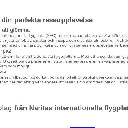
 din perfekta reseupplevelse
r att glömma
 internationella flygplats (SFO), där du kan upptäcka vackra städer s
or, njuta av lokala smaker och insupa den distinkta atmosfären. Välj den 
nter med dina nära och kära och gör din semesterupplevelse verklige
irpaz
ttform för att hitta de bästa flygbiljetterna. Med ett användarvänligt g
t. Oavsett om du planerar en sista minuten-resa eller en välplanerad s
ekväm som möjligt.
ssa
ser, vilket gör att du kan boka din biljett till otroligt överkomliga pr
az har det aldrig varit enklare att resa till din drömdestination. Boka d
olag från Naritas internationella flygpla