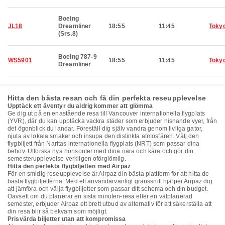
Boeing
JL18
Dreamliner
18:55
11:45
Toky
(Srs.8)
Boeing 787-9
WS5901
18:55
11:45
Toky
Dreamliner
Hitta den bästa resan och få din perfekta reseupplevelse
Upptäck ett äventyr du aldrig kommer att glömma
Ge dig ut på en enastående resa till Vancouver internationella flygplats
(YVR), där du kan upptäcka vackra städer som erbjuder hisnande vyer, från
det ögonblick du landar. Föreställ dig själv vandra genom livliga gator,
njuta av lokala smaker och insupa den distinkta atmosfären. Välj den
flygbiljett från Naritas internationella flygplats (NRT) som passar dina
behov. Utforska nya horisonter med dina nära och kära och gör din
semesterupplevelse verkligen oförglömlig.
Hitta den perfekta flygbiljetten med Airpaz
För en smidig reseupplevelse är Airpaz din bästa plattform för att hitta de
bästa flygbiljetterna. Med ett användarvänligt gränssnitt hjälper Airpaz dig
att jämföra och välja flygbiljetter som passar ditt schema och din budget.
Oavsett om du planerar en sista minuten-resa eller en välplanerad
semester, erbjuder Airpaz ett brett utbud av alternativ för att säkerställa att
din resa blir så bekväm som möjligt.
Prisvärda biljetter utan att kompromissa