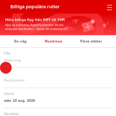
Billiga populära rutter
Hitta billiga flyg från NRT till YVR
Njut av exklusiva flygerbjudanden till din
önskade destination. Starta din bokning nu!
En väg
Rundresa
Flera städer
Från
Ursprung
Till
Destination
Avresa
mån 10 aug. 2026
Återvända