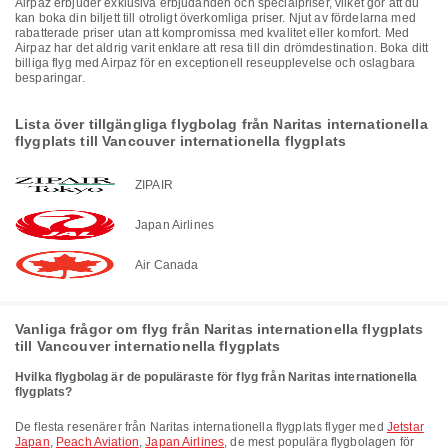
Airpaz erbjuder exklusiva erbjudanden och specialpriser, vilket gör att du
kan boka din biljett till otroligt överkomliga priser. Njut av fördelarna med
rabatterade priser utan att kompromissa med kvalitet eller komfort. Med
Airpaz har det aldrig varit enklare att resa till din drömdestination. Boka ditt
billiga flyg med Airpaz för en exceptionell reseupplevelse och oslagbara
besparingar.
Lista över tillgängliga flygbolag från Naritas internationella
flygplats till Vancouver internationella flygplats
ZIPAIR
Japan Airlines
Air Canada
Vanliga frågor om flyg från Naritas internationella flygplats
till Vancouver internationella flygplats
Hvilka flygbolag är de populäraste för flyg från Naritas internationella
flygplats?
De flesta resenärer från Naritas internationella flygplats flyger med
Jetstar
Japan
,
Peach Aviation
,
Japan Airlines
, de mest populära flygbolagen för