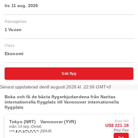
tis 11 aug. 2026
Passagerare
1 Vuxen
Class
Ekonomi
Sök flyg
Senast uppdaterad den
8 augusti 2026 kl. 22:56 GMT+0
Boka och få de bästa flygerbjudandena från Naritas
internationella flygplats till Vancouver internationella
flygplats
Tokyo (NRT)
Vancouver (YVR)
Börja från
US$ 221.18
mån 14 sep.
Direkt
Pris/ Pax
ZIPAIR
Bok