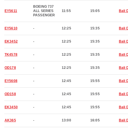
BOEING 737
EY5611
ALL SERIES
11:55
15:05
Bali 
PASSENGER
EY5610
-
12:25
15:35
Bali 
EK3452
-
12:25
15:35
Bali 
TK4578
-
12:25
15:35
Bali 
OD178
-
12:25
15:35
Bali 
EY5608
-
12:45
15:55
Bali 
OD158
-
12:45
15:55
Bali 
EK3450
-
12:45
15:55
Bali 
AK365
-
13:00
16:05
Bali 