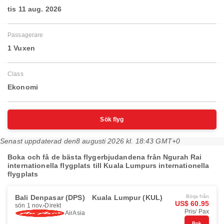
tis 11 aug. 2026
Passagerare
1 Vuxen
Class
Ekonomi
Sök flyg
Senast uppdaterad den
8 augusti 2026 kl. 18:43 GMT+0
Boka och få de bästa flygerbjudandena från Ngurah Rai
internationella flygplats till Kuala Lumpurs internationella
flygplats
Bali Denpasar (DPS)
Kuala Lumpur (KUL)
Börja från
US$ 60.95
sön 1 nov.
Direkt
Pris/ Pax
AirAsia
Bok