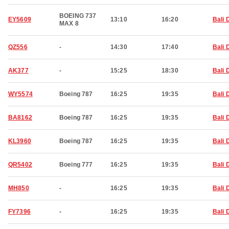
BOEING 737
EY5609
13:10
16:20
Bali 
MAX 8
QZ556
-
14:30
17:40
Bali 
AK377
-
15:25
18:30
Bali 
WY5574
Boeing 787
16:25
19:35
Bali 
BA8162
Boeing 787
16:25
19:35
Bali 
KL3960
Boeing 787
16:25
19:35
Bali 
QR5402
Boeing 777
16:25
19:35
Bali 
MH850
-
16:25
19:35
Bali 
FY7396
-
16:25
19:35
Bali 