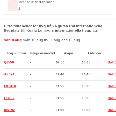
Totalt antal destinationer
1
Hitta tidtabeller för flyg från Ngurah Rai internationella
flygplats till Kuala Lumpurs internationella flygplats
sön 9 aug.
mån 10 aug.
tis 11 aug.
ons 12 aug.
Flyg nummer.
Flygplansmodell
Avgår
Anländer
QZ550
-
07:00
10:05
Bali 
AK371
-
11:40
14:45
Bali 
EK3458
-
11:55
15:05
Bali 
OD192
-
11:55
15:05
Bali 
ID5192
-
11:55
15:05
Bali 