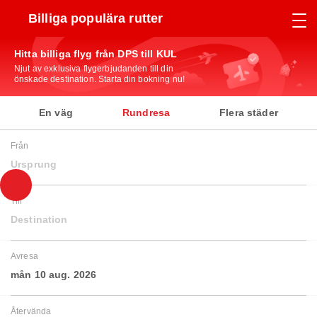
Billiga populära rutter
Hitta billiga flyg från DPS till KUL
Njut av exklusiva flygerbjudanden till din
önskade destination. Starta din bokning nu!
En väg
Rundresa
Flera städer
Från
Ursprung
Till
Destination
Avresa
mån 10 aug. 2026
Återvända