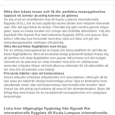
Hitta den bästa resan och få din perfekta reseupplevelse
Upptäck ett äventyr du aldrig kommer att glömma
Ge dig ut på en enastående resa till Kuala Lumpurs internationella
flygplats (KUL), där du kan upptäcka vackra städer som erbjuder hisnande
vyer, från det ögonblick du landar. Föreställ dig själv vandra genom livliga
gator, njuta av lokala smaker och insupa den distinkta atmosfären. Välj den
flygbiljett från Ngurah Rai internationella flygplats (DPS) som passar dina
behov. Utforska nya horisonter med dina nära och kära och gör din
semesterupplevelse verkligen oförglömlig.
Hitta den perfekta flygbiljetten med Airpaz
För en smidig reseupplevelse är Airpaz din bästa plattform för att hitta de
bästa flygbiljetterna. Med ett användarvänligt gränssnitt hjälper Airpaz dig
att jämföra och välja flygbiljetter som passar ditt schema och din budget.
Oavsett om du planerar en sista minuten-resa eller en välplanerad
semester, erbjuder Airpaz ett brett utbud av alternativ för att säkerställa att
din resa blir så bekväm som möjligt.
Prisvärda biljetter utan att kompromissa
Airpaz erbjuder exklusiva erbjudanden och specialpriser, vilket gör att du
kan boka din biljett till otroligt överkomliga priser. Njut av fördelarna med
rabatterade priser utan att kompromissa med kvalitet eller komfort. Med
Airpaz har det aldrig varit enklare att resa till din drömdestination. Boka ditt
billiga flyg med Airpaz för en exceptionell reseupplevelse och oslagbara
besparingar.
Lista över tillgängliga flygbolag från Ngurah Rai
internationella flygplats till Kuala Lumpurs internationella