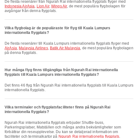
De flesta resenärer från Ngurah Rai internationella flygplats flyger med
Indonesia AirAsia
,
Lion Air
,
Wings Air
, de mest populära flygbolagen för
avgångar från denna flygplats.
Vilka flygbolag är de populäraste för flyg till Kuala Lumpurs
internationella flygplats?
De flesta resenärer till Kuala Lumpurs internationella flygplats flyger med
AirAsia
,
Malaysia Airlines
,
Batik Air Malaysia
, de mest populära flygbolagen
på denna flygplats.
Hur många flyg finns tillgängliga från Ngurah Rai internationella
flygplats till Kuala Lumpurs internationella flygplats?
Det finns 46 flyg från Ngurah Rai internationella flygplats till Kuala Lumpurs
internationella flygplats.
Vilka terminaler och flygplatsfaciliteter finns på Ngurah Rai
internationella flygplats?
Ngurah Rai internationella flygplats erbjuder Shuttle-buss,
Parkeringsplatser, Matställen och många andra bekvämligheter som
förbättrar din reseupplevelse. Du kan se detaljerad information om
faciliteter och terminalkartor på
Ngurah Rai internationella flygplats
.