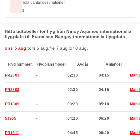
Totalt antal destinationer
1
Hitta tidtabeller för flyg från Ninoy Aquinos internationella
flygplats till Francisco Bangoy internationella flygplats
ons 5 aug.
tors 6 aug.
fre 7 aug.
lör 8 aug.
Flyg nummer.
Flygplansmodell
Avgår
Anländer
PR2803
-
02:30
04:15
Manil
PR2803
-
02:30
04:15
Manil
PR1809
-
03:20
05:10
Manil
5J965
-
04:20
06:20
Manil
PR1811
-
04:45
06:40
Manil