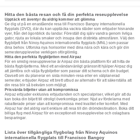
Hitta den bästa resan och få din perfekta reseupplevelse
Upptäck ett äventyr du aldrig kommer att glömma
Ge dig ut på en enastående resa till Francisco Bangoy internationella
flygplats (DVO), där du kan upptäcka vackra städer som erbjuder hisnande
vyer, från det ögonblick du landar. Föreställ dig själv vandra genom livliga
gator, njuta av lokala smaker och insupa den distinkta atmosfären. Välj den
flygbiljett från Ninoy Aquinos internationella flygplats (MNL) som passar
dina behov. Utforska nya horisonter med dina nära och kära och gör din
semesterupplevelse verkligen oförglömlig.
Hitta den perfekta flygbiljetten med Airpaz
För en smidig reseupplevelse är Airpaz din bästa plattform för att hitta de
bästa flygbiljetterna. Med ett användarvänligt gränssnitt hjälper Airpaz dig
att jämföra och välja flygbiljetter som passar ditt schema och din budget.
Oavsett om du planerar en sista minuten-resa eller en välplanerad
semester, erbjuder Airpaz ett brett utbud av alternativ för att säkerställa att
din resa blir så bekväm som möjligt.
Prisvärda biljetter utan att kompromissa
Airpaz erbjuder exklusiva erbjudanden och specialpriser, vilket gör att du
kan boka din biljett till otroligt överkomliga priser. Njut av fördelarna med
rabatterade priser utan att kompromissa med kvalitet eller komfort. Med
Airpaz har det aldrig varit enklare att resa till din drömdestination. Boka ditt
billiga flyg med Airpaz för en exceptionell reseupplevelse och oslagbara
besparingar.
Lista över tillgängliga flygbolag från Ninoy Aquinos
internationella flygplats till Francisco Bangoy