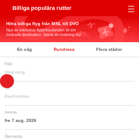
Billiga populära rutter
Hitta billiga flyg från MNL till DVO
Njut av exklusiva flygerbjudanden till din
önskade destination. Starta din bokning nu!
En väg
Rundresa
Flera städer
Från
Ursprung
Till
Destination
Avresa
fre 7 aug. 2026
Återvända