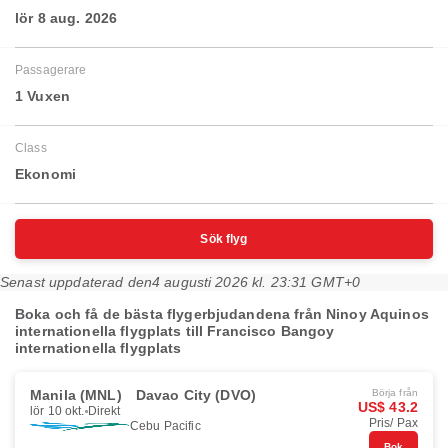
lör 8 aug. 2026
Passagerare
1 Vuxen
Class
Ekonomi
Sök flyg
Senast uppdaterad den
4 augusti 2026 kl. 23:31 GMT+0
Boka och få de bästa flygerbjudandena från Ninoy Aquinos
internationella flygplats till Francisco Bangoy
internationella flygplats
Manila (MNL)
Davao City (DVO)
Börja från
US$ 43.2
lör 10 okt.
Direkt
Pris/ Pax
Cebu Pacific
Bok