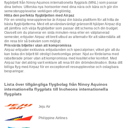
flygbiljett från Ninoy Aquinos internationella flygplats (MNL) som passar
dina behov. Utforska nya horisonter med dina nära och kära och gör din
semesterupplevelse verkligen oförglömlig.
Hitta den perfekta flygbiljetten med Airpaz
För en smidig reseupplevelse är Airpaz din bästa plattform för att hitta de
bästa flygbiljetterna. Med ett användarvänligt gränssnitt hjälper Airpaz dig
att jämföra och välja flygbiljetter som passar ditt schema och din budget.
Oavsett om du planerar en sista minuten-resa eller en välplanerad
semester, erbjuder Airpaz ett brett utbud av alternativ för att säkerställa att
din resa blir så bekväm som möjligt.
Prisvärda biljetter utan att kompromissa
Airpaz erbjuder exklusiva erbjudanden och specialpriser, vilket gör att du
kan boka din biljett till otroligt överkomliga priser. Njut av fördelarna med
rabatterade priser utan att kompromissa med kvalitet eller komfort. Med
Airpaz har det aldrig varit enklare att resa till din drömdestination. Boka ditt
billiga flyg med Airpaz för en exceptionell reseupplevelse och oslagbara
besparingar.
Lista över tillgängliga flygbolag från Ninoy Aquinos
internationella flygplats till Incheons internationella
flygplats
Jeju Air
Philippine Airlines