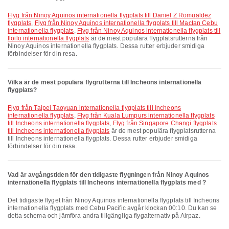
Flyg från Ninoy Aquinos internationella flygplats till Daniel Z Romualdez
flygplats
,
Flyg från Ninoy Aquinos internationella flygplats till Mactan Cebu
internationella flygplats
,
Flyg från Ninoy Aquinos internationella flygplats till
Iloilo internationella flygplats
är de mest populära flygplatsrutterna från
Ninoy Aquinos internationella flygplats. Dessa rutter erbjuder smidiga
förbindelser för din resa.
Vilka är de mest populära flygrutterna till Incheons internationella
flygplats?
Flyg från Taipei Taoyuan internationella flygplats till Incheons
internationella flygplats
,
Flyg från Kuala Lumpurs internationella flygplats
till Incheons internationella flygplats
,
Flyg från Singapore Changi flygplats
till Incheons internationella flygplats
är de mest populära flygplatsrutterna
till Incheons internationella flygplats. Dessa rutter erbjuder smidiga
förbindelser för din resa.
Vad är avgångstiden för den tidigaste flygningen från Ninoy Aquinos
internationella flygplats till Incheons internationella flygplats med ?
Det tidigaste flyget från Ninoy Aquinos internationella flygplats till Incheons
internationella flygplats med Cebu Pacific avgår klockan 00:10. Du kan se
detta schema och jämföra andra tillgängliga flygalternativ på Airpaz.