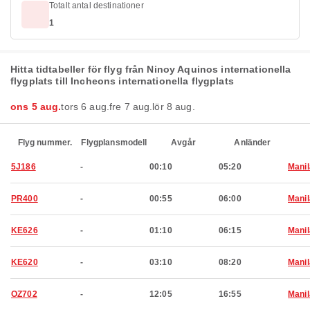
Totalt antal destinationer
1
Hitta tidtabeller för flyg från Ninoy Aquinos internationella
flygplats till Incheons internationella flygplats
ons 5 aug.
tors 6 aug.
fre 7 aug.
lör 8 aug.
Flyg nummer.
Flygplansmodell
Avgår
Anländer
5J186
-
00:10
05:20
Manil
PR400
-
00:55
06:00
Manil
KE626
-
01:10
06:15
Manil
KE620
-
03:10
08:20
Manil
OZ702
-
12:05
16:55
Manil