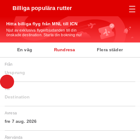
Billiga populära rutter
Hitta billiga flyg från MNL till ICN
Njut av exklusiva flygerbjudanden till din
önskade destination. Starta din bokning nu!
En väg
Rundresa
Flera städer
Från
Ursprung
Till
Destination
Avresa
fre 7 aug. 2026
Återvända