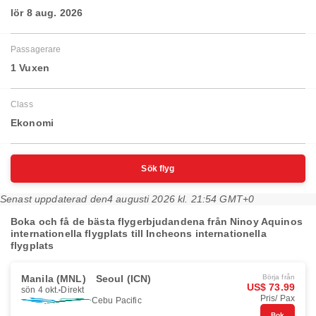
lör 8 aug. 2026
Passagerare
1 Vuxen
Class
Ekonomi
Sök flyg
Senast uppdaterad den
4 augusti 2026 kl. 21:54 GMT+0
Boka och få de bästa flygerbjudandena från Ninoy Aquinos
internationella flygplats till Incheons internationella
flygplats
Manila (MNL)
Seoul (ICN)
Börja från
US$ 73.99
sön 4 okt.
Direkt
Pris/ Pax
Cebu Pacific
Bok