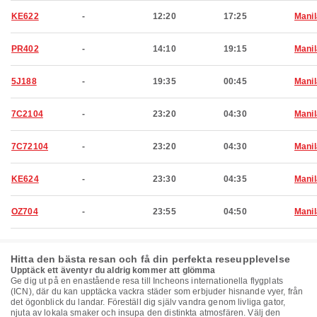
KE622
-
12:20
17:25
Manil
PR402
-
14:10
19:15
Manil
5J188
-
19:35
00:45
Manil
7C2104
-
23:20
04:30
Manil
7C72104
-
23:20
04:30
Manil
KE624
-
23:30
04:35
Manil
OZ704
-
23:55
04:50
Manil
Hitta den bästa resan och få din perfekta reseupplevelse
Upptäck ett äventyr du aldrig kommer att glömma
Ge dig ut på en enastående resa till Incheons internationella flygplats
(ICN), där du kan upptäcka vackra städer som erbjuder hisnande vyer, från
det ögonblick du landar. Föreställ dig själv vandra genom livliga gator,
njuta av lokala smaker och insupa den distinkta atmosfären. Välj den