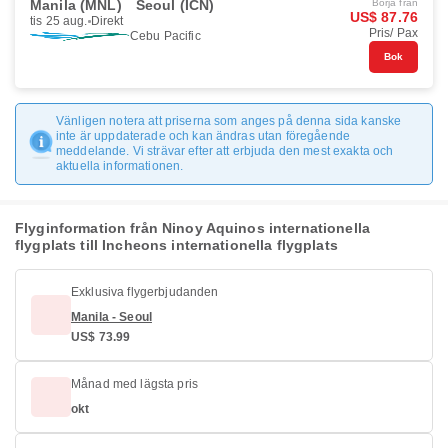
Manila (MNL)
Seoul (ICN)
Börja från
US$ 87.76
tis 25 aug.
Direkt
Pris/ Pax
Cebu Pacific
Bok
Vänligen notera att priserna som anges på denna sida kanske
inte är uppdaterade och kan ändras utan föregående
meddelande. Vi strävar efter att erbjuda den mest exakta och
aktuella informationen.
Flyginformation från Ninoy Aquinos internationella
flygplats till Incheons internationella flygplats
Exklusiva flygerbjudanden
Manila - Seoul
US$ 73.99
Månad med lägsta pris
okt