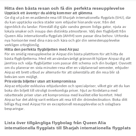
Hitta den bästa resan och få din perfekta reseupplevelse
Upptäck ett äventyr du aldrig kommer att glömma
Ge dig ut på en enastående resa till Sharjah internationella flygplats (SHJ), där
du kan upptäcka vackra städer som erbjuder hisnande vyer, från det
ögonblick du landar. Föreställ dig själv vandra genom livliga gator, njuta av
lokala smaker och insupa den distinkta atmosfären. Välj den flygbiljett från
Queen Alia internationella flygplats (AMM) som passar dina behov. Utforska
nya horisonter med dina nära och kära och gör din semesterupplevelse
verkligen oförglömlig.
Hitta den perfekta flygbiljetten med Airpaz
För en smidig reseupplevelse är Airpaz din bästa plattform för att hitta de
bästa flygbiljetterna. Med ett användarvänligt gränssnitt hjälper Airpaz dig att
jämföra och välja flygbiljetter som passar ditt schema och din budget. Oavsett
om du planerar en sista minuten-resa eller en välplanerad semester, erbjuder
Airpaz ett brett utbud av alternativ för att säkerställa att din resa blir så
bekväm som möjligt.
Prisvärda biljetter utan att kompromissa
Airpaz erbjuder exklusiva erbjudanden och specialpriser, vilket gör att du kan
boka din biljett till otroligt överkomliga priser. Njut av fördelarna med
rabatterade priser utan att kompromissa med kvalitet eller komfort. Med
Airpaz har det aldrig varit enklare att resa till din drömdestination. Boka ditt
billiga flyg med Airpaz för en exceptionell reseupplevelse och oslagbara
besparingar.
Lista över tillgängliga flygbolag från Queen Alia
internationella flygplats till Sharjah internationella flygplats