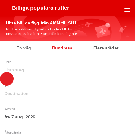
Billiga populära rutter
Hitta billiga flyg från AMM till SHJ
Njut av exklusiva flygerbjudanden till din
önskade destination. Starta din bokning nu!
En väg
Rundresa
Flera städer
Från
Ursprung
Till
Destination
Avresa
fre 7 aug. 2026
Återvända