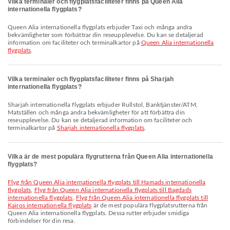
Vilka terminaler och flygplatsfaciliteter finns på Queen Alia
internationella flygplats?
Queen Alia internationella flygplats erbjuder Taxi och många andra
bekvämligheter som förbättrar din reseupplevelse. Du kan se detaljerad
information om faciliteter och terminalkartor på
Queen Alia internationella
flygplats
.
Vilka terminaler och flygplatsfaciliteter finns på Sharjah
internationella flygplats?
Sharjah internationella flygplats erbjuder Rullstol, Banktjänster/ATM,
Matställen och många andra bekvämligheter för att förbättra din
reseupplevelse. Du kan se detaljerad information om faciliteter och
terminalkartor på
Sharjah internationella flygplats
.
Vilka är de mest populära flygrutterna från Queen Alia internationella
flygplats?
Flyg från Queen Alia internationella flygplats till Hamads internationella
flygplats
,
Flyg från Queen Alia internationella flygplats till Bagdads
internationella flygplats
,
Flyg från Queen Alia internationella flygplats till
Kairos internationella flygplats
är de mest populära flygplatsrutterna från
Queen Alia internationella flygplats. Dessa rutter erbjuder smidiga
förbindelser för din resa.