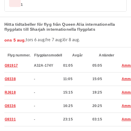
1
Hitta tidtabeller för flyg från Queen Alia internationella
flygplats till Sharjah internationella flygplats
ons 5 aug.
tors 6 aug.
fre 7 aug.
lör 8 aug.
Flyg nummer.
Flygplansmodell
Avgår
Anländer
G91917
A32A-174Y
01:05
05:05
Amm
G9338
-
11:05
15:05
Amm
RJ618
-
15:15
19:25
Amm
G9336
-
16:25
20:25
Amm
G9331
-
23:15
03:15
Amm