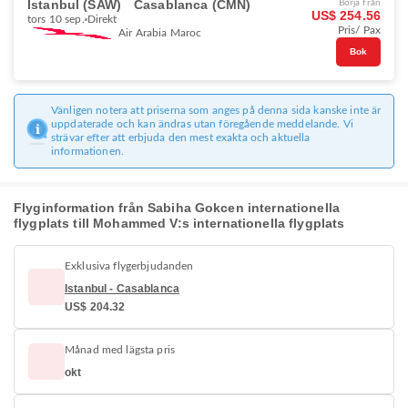
Istanbul (SAW)
Casablanca (CMN)
Börja från
US$ 254.56
tors 10 sep.
Direkt
Pris/ Pax
Air Arabia Maroc
Bok
Vänligen notera att priserna som anges på denna sida kanske inte är
uppdaterade och kan ändras utan föregående meddelande. Vi
strävar efter att erbjuda den mest exakta och aktuella
informationen.
Flyginformation från Sabiha Gokcen internationella
flygplats till Mohammed V:s internationella flygplats
Exklusiva flygerbjudanden
Istanbul - Casablanca
US$ 204.32
Månad med lägsta pris
okt