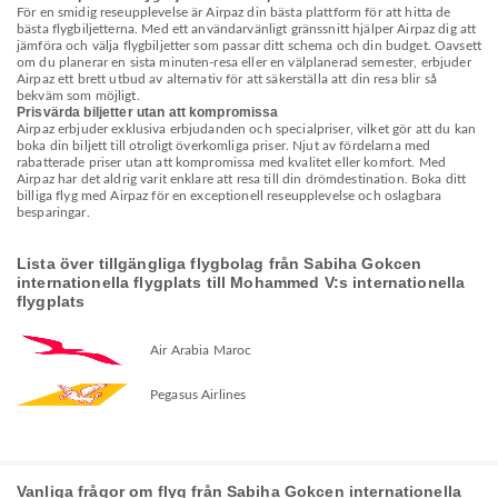
För en smidig reseupplevelse är Airpaz din bästa plattform för att hitta de
bästa flygbiljetterna. Med ett användarvänligt gränssnitt hjälper Airpaz dig att
jämföra och välja flygbiljetter som passar ditt schema och din budget. Oavsett
om du planerar en sista minuten-resa eller en välplanerad semester, erbjuder
Airpaz ett brett utbud av alternativ för att säkerställa att din resa blir så
bekväm som möjligt.
Prisvärda biljetter utan att kompromissa
Airpaz erbjuder exklusiva erbjudanden och specialpriser, vilket gör att du kan
boka din biljett till otroligt överkomliga priser. Njut av fördelarna med
rabatterade priser utan att kompromissa med kvalitet eller komfort. Med
Airpaz har det aldrig varit enklare att resa till din drömdestination. Boka ditt
billiga flyg med Airpaz för en exceptionell reseupplevelse och oslagbara
besparingar.
Lista över tillgängliga flygbolag från Sabiha Gokcen
internationella flygplats till Mohammed V:s internationella
flygplats
Air Arabia Maroc
Pegasus Airlines
Vanliga frågor om flyg från Sabiha Gokcen internationella