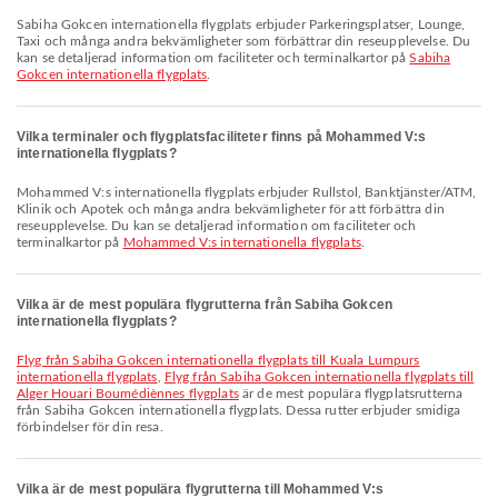
Sabiha Gokcen internationella flygplats erbjuder Parkeringsplatser, Lounge,
Taxi och många andra bekvämligheter som förbättrar din reseupplevelse. Du
kan se detaljerad information om faciliteter och terminalkartor på
Sabiha
Gokcen internationella flygplats
.
Vilka terminaler och flygplatsfaciliteter finns på Mohammed V:s
internationella flygplats?
Mohammed V:s internationella flygplats erbjuder Rullstol, Banktjänster/ATM,
Klinik och Apotek och många andra bekvämligheter för att förbättra din
reseupplevelse. Du kan se detaljerad information om faciliteter och
terminalkartor på
Mohammed V:s internationella flygplats
.
Vilka är de mest populära flygrutterna från Sabiha Gokcen
internationella flygplats?
Flyg från Sabiha Gokcen internationella flygplats till Kuala Lumpurs
internationella flygplats
,
Flyg från Sabiha Gokcen internationella flygplats till
Alger Houari Boumédiènnes flygplats
är de mest populära flygplatsrutterna
från Sabiha Gokcen internationella flygplats. Dessa rutter erbjuder smidiga
förbindelser för din resa.
Vilka är de mest populära flygrutterna till Mohammed V:s