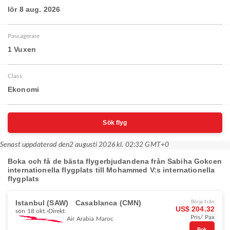
lör 8 aug. 2026
Passagerare
1 Vuxen
Class
Ekonomi
Sök flyg
Senast uppdaterad den
2 augusti 2026 kl. 02:32 GMT+0
Boka och få de bästa flygerbjudandena från Sabiha Gokcen
internationella flygplats till Mohammed V:s internationella
flygplats
Istanbul (SAW)
Casablanca (CMN)
Börja från
US$ 204.32
sön 18 okt.
Direkt
Pris/ Pax
Air Arabia Maroc
Bok