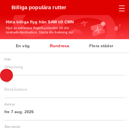
Billiga populära rutter
Hitta billiga flyg från SAW till CMN
Njut av exklusiva flygerbjudanden till din
önskade destination. Starta din bokning nu!
En väg
Rundresa
Flera städer
Från
Ursprung
Till
Destination
Avresa
fre 7 aug. 2026
Återvända