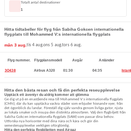
Totalt antal destinationer
1
Hitta tidtabeller för flyg från Sabiha Gokcen internationella
flygplats till Mohammed V:s internationella flygplats
mån 3 aug.
tis 4 aug.
ons 5 aug.
tors 6 aug.
Flyg nummer.
Flygplansmodell
Avgår
Anländer
3O438
Airbus A320
01:30
04:35
Istan
Hitta den bästa resan och få din perfekta reseupplevelse
Upptäck ett äventyr du aldrig kommer att glömma
Ge dig ut på en enastående resa till Mohammed V:s internationella flygplats
(CMN), där du kan upptäcka vackra städer som erbjuder hisnande vyer, från
det ögonblick du landar. Föreställ dig själv vandra genom livliga gator, njuta
av lokala smaker och insupa den distinkta atmosfären. Välj den flygbiljett från
Sabiha Gokcen internationella flygplats (SAW) som passar dina behov.
Utforska nya horisonter med dina nära och kära och gör din
semesterupplevelse verkligen oförglömlig.
Hitta den perfekta flygbiljetten med Airpaz