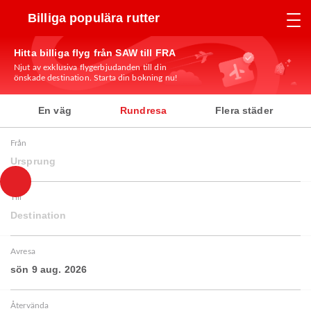
Billiga populära rutter
Hitta billiga flyg från SAW till FRA
Njut av exklusiva flygerbjudanden till din
önskade destination. Starta din bokning nu!
En väg
Rundresa
Flera städer
Från
Ursprung
Till
Destination
Avresa
sön 9 aug. 2026
Återvända