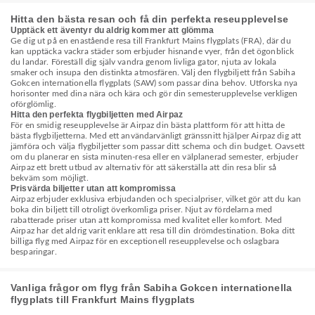
Hitta den bästa resan och få din perfekta reseupplevelse
Upptäck ett äventyr du aldrig kommer att glömma
Ge dig ut på en enastående resa till Frankfurt Mains flygplats (FRA), där du
kan upptäcka vackra städer som erbjuder hisnande vyer, från det ögonblick
du landar. Föreställ dig själv vandra genom livliga gator, njuta av lokala
smaker och insupa den distinkta atmosfären. Välj den flygbiljett från Sabiha
Gokcen internationella flygplats (SAW) som passar dina behov. Utforska nya
horisonter med dina nära och kära och gör din semesterupplevelse verkligen
oförglömlig.
Hitta den perfekta flygbiljetten med Airpaz
För en smidig reseupplevelse är Airpaz din bästa plattform för att hitta de
bästa flygbiljetterna. Med ett användarvänligt gränssnitt hjälper Airpaz dig att
jämföra och välja flygbiljetter som passar ditt schema och din budget. Oavsett
om du planerar en sista minuten-resa eller en välplanerad semester, erbjuder
Airpaz ett brett utbud av alternativ för att säkerställa att din resa blir så
bekväm som möjligt.
Prisvärda biljetter utan att kompromissa
Airpaz erbjuder exklusiva erbjudanden och specialpriser, vilket gör att du kan
boka din biljett till otroligt överkomliga priser. Njut av fördelarna med
rabatterade priser utan att kompromissa med kvalitet eller komfort. Med
Airpaz har det aldrig varit enklare att resa till din drömdestination. Boka ditt
billiga flyg med Airpaz för en exceptionell reseupplevelse och oslagbara
besparingar.
Vanliga frågor om flyg från Sabiha Gokcen internationella
flygplats till Frankfurt Mains flygplats