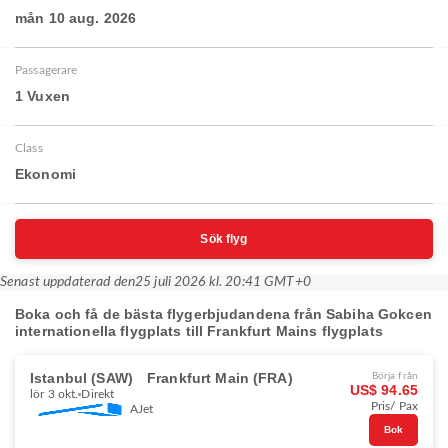
mån 10 aug. 2026
Passagerare
1 Vuxen
Class
Ekonomi
Sök flyg
Senast uppdaterad den
25 juli 2026 kl. 20:41 GMT+0
Boka och få de bästa flygerbjudandena från Sabiha Gokcen
internationella flygplats till Frankfurt Mains flygplats
Istanbul (SAW)
Frankfurt Main (FRA)
Börja från
US$ 94.65
lör 3 okt.
Direkt
Pris/ Pax
AJet
Bok