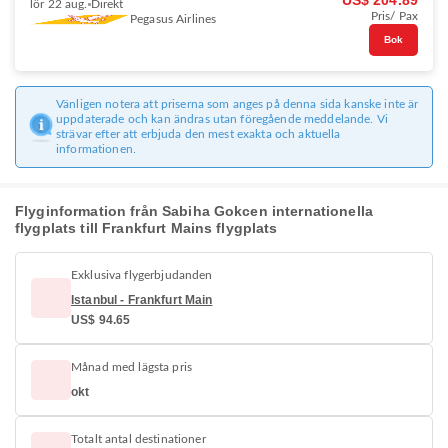
US$ 204.89
lör 22 aug.
Direkt
Pris/ Pax
Pegasus Airlines
Bok
Vänligen notera att priserna som anges på denna sida kanske inte är
uppdaterade och kan ändras utan föregående meddelande. Vi
strävar efter att erbjuda den mest exakta och aktuella
informationen.
Flyginformation från Sabiha Gokcen internationella
flygplats till Frankfurt Mains flygplats
Exklusiva flygerbjudanden
Istanbul - Frankfurt Main
US$ 94.65
Månad med lägsta pris
okt
Totalt antal destinationer