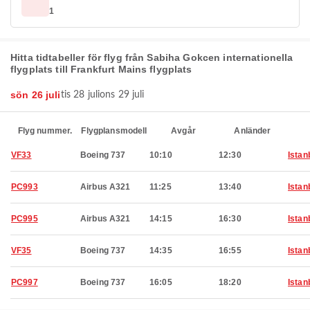
1
Hitta tidtabeller för flyg från Sabiha Gokcen internationella
flygplats till Frankfurt Mains flygplats
sön 26 juli
tis 28 juli
ons 29 juli
Flyg nummer.
Flygplansmodell
Avgår
Anländer
VF33
Boeing 737
10:10
12:30
Istan
PC993
Airbus A321
11:25
13:40
Istan
PC995
Airbus A321
14:15
16:30
Istan
VF35
Boeing 737
14:35
16:55
Istan
PC997
Boeing 737
16:05
18:20
Istan