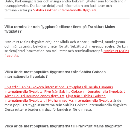
Butik, Parkeringsplatser och många andra bekvämligheter som förbättrar din
reseupplevelse. Du kan se detaljerad information om faciliteter och
terminalkartor på
Sabiha Gokcen internationella flygplats
.
Vilka terminaler och flygplatsfaciliteter finns på Frankfurt Mains
flygplats?
Frankfurt Mains flygplats erbjuder Klinik och Apotek, Rullstol, Amningsrum
och många andra bekvämligheter för att förbättra din reseupplevelse. Du kan
se detaljerad information om faciliteter och terminalkartor på
Frankfurt Mains
flygplats
.
Vilka är de mest populära flygrutterna från Sabiha Gokcen
internationella flygplats?
Flyg från Sabiha Gokcen internationella flygplats till Kuala Lumpurs
internationella flygplats
,
Flyg från Sabiha Gokcen internationella flygplats till
Alger Houari Boumédiènnes flygplats
,
Flyg från Sabiha Gokcen
internationella flygplats till Mohammed V:s internationella flygplats
är de
mest populära flygplatsrutterna från Sabiha Gokcen internationella flygplats.
Dessa rutter erbjuder smidiga förbindelser för din resa.
Vilka är de mest populära flygrutterna till Frankfurt Mains flygplats?