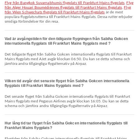
Flyg från Bangkok Suvarnabhumis flygplats till Frankfurt Mains flygplats
,
Flyg
från Alger Houari Boumédiènnes flygplats till Frankfurt Mains flygplats
,
Flyg
från Wien Schwechats flygplats till Frankfurt Mains flygplats
är de mest
populära flygplatsrutterna till Frankfurt Mains flygplats. Dessa rutter erbjuder
smidiga förbindelser för din resa.
Vad är avgångstiden för den tidigaste flygningen från Sabiha Gokcen
internationella flygplats till Frankfurt Mains flygplats med ?
Det tidigaste flyget från Sabiha Gokcen internationella flygplats till Frankfurt
Mains flygplats med AJet avgår klockan 06:50. Du kan se detta schema och
jämföra andra tillgängliga flygalternativ på Airpaz.
Vilken tid avgår det senaste flyget från Sabiha Gokcen internationella
flygplats till Frankfurt Mains flygplats med ?
Det senaste flyget från Sabiha Gokcen internationella flygplats till Frankfurt
Mains flygplats med Pegasus Airlines avgår klockan 16:05. Du kan se detta
schema och jämföra andra tillgängliga flygalternativ på Airpaz.
Hur lång tid tar flyget från Sabiha Gokcen internationella flygplats till
Frankfurt Mains flygplats?
Flygtiden från Sabiha Gokcen internationella flygplats till Frankfurt Mains