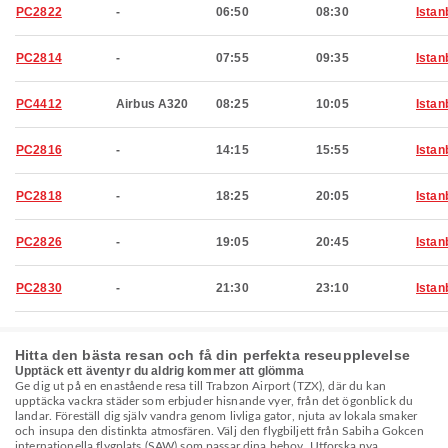
PC2822
-
06:50
08:30
Istan
PC2814
-
07:55
09:35
Istan
PC4412
Airbus A320
08:25
10:05
Istan
PC2816
-
14:15
15:55
Istan
PC2818
-
18:25
20:05
Istan
PC2826
-
19:05
20:45
Istan
PC2830
-
21:30
23:10
Istan
Hitta den bästa resan och få din perfekta reseupplevelse
Upptäck ett äventyr du aldrig kommer att glömma
Ge dig ut på en enastående resa till Trabzon Airport (TZX), där du kan
upptäcka vackra städer som erbjuder hisnande vyer, från det ögonblick du
landar. Föreställ dig själv vandra genom livliga gator, njuta av lokala smaker
och insupa den distinkta atmosfären. Välj den flygbiljett från Sabiha Gokcen
internationella flygplats (SAW) som passar dina behov. Utforska nya