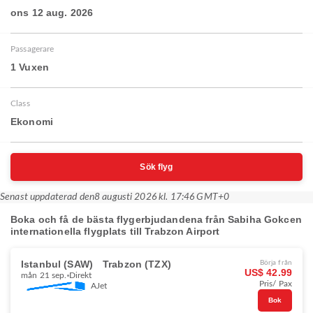
ons 12 aug. 2026
Passagerare
1 Vuxen
Class
Ekonomi
Sök flyg
Senast uppdaterad den
8 augusti 2026 kl. 17:46 GMT+0
Boka och få de bästa flygerbjudandena från Sabiha Gokcen
internationella flygplats till Trabzon Airport
Istanbul (SAW)
Trabzon (TZX)
Börja från
US$ 42.99
mån 21 sep.
Direkt
Pris/ Pax
AJet
Bok