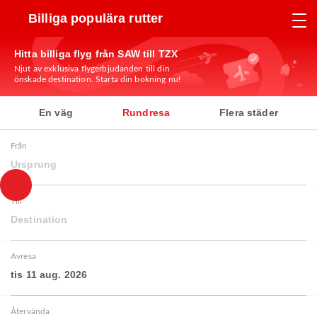
Billiga populära rutter
Hitta billiga flyg från SAW till TZX
Njut av exklusiva flygerbjudanden till din
önskade destination. Starta din bokning nu!
En väg
Rundresa
Flera städer
Från
Ursprung
Till
Destination
Avresa
tis 11 aug. 2026
Återvända