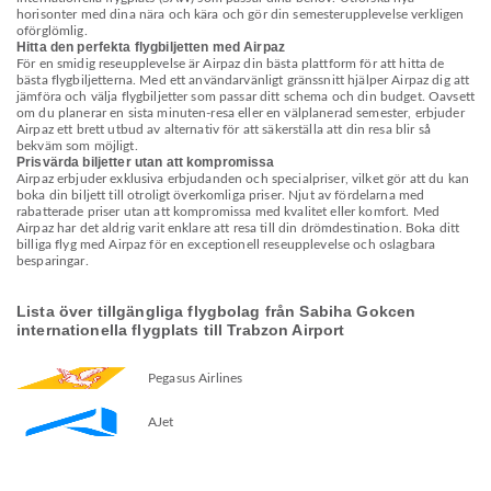
horisonter med dina nära och kära och gör din semesterupplevelse verkligen
oförglömlig.
Hitta den perfekta flygbiljetten med Airpaz
För en smidig reseupplevelse är Airpaz din bästa plattform för att hitta de
bästa flygbiljetterna. Med ett användarvänligt gränssnitt hjälper Airpaz dig att
jämföra och välja flygbiljetter som passar ditt schema och din budget. Oavsett
om du planerar en sista minuten-resa eller en välplanerad semester, erbjuder
Airpaz ett brett utbud av alternativ för att säkerställa att din resa blir så
bekväm som möjligt.
Prisvärda biljetter utan att kompromissa
Airpaz erbjuder exklusiva erbjudanden och specialpriser, vilket gör att du kan
boka din biljett till otroligt överkomliga priser. Njut av fördelarna med
rabatterade priser utan att kompromissa med kvalitet eller komfort. Med
Airpaz har det aldrig varit enklare att resa till din drömdestination. Boka ditt
billiga flyg med Airpaz för en exceptionell reseupplevelse och oslagbara
besparingar.
Lista över tillgängliga flygbolag från Sabiha Gokcen
internationella flygplats till Trabzon Airport
Pegasus Airlines
AJet