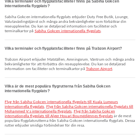
Vilka terminaler och flygplatsfaciliteter finns på Sabiha Gokcen
internationella flygplats?
Sabiha Gokcen internationella flygplats erbjuder Duty Free Butik, Lounge,
Valutaväxlingstjänst och många andra bekvämligheter som förbättrar din
reseupplevelse. Du kan se detaljerad information om faciliteter och
terminalkartor på
Sabiha Gokcen internationella flygplats
.
Vilka terminaler och flygplatsfaciliteter finns på Trabzon Airport?
Trabzon Airport erbjuder Matställen, Amningsrum, Väntrum och många andra
bekvämligheter för att förbättra din reseupplevelse. Du kan se detaljerad
information om faciliteter och terminalkartor på
Trabzon Airport
.
Vilka är de mest populära flygrutterna från Sabiha Gokcen
internationella flygplats?
Flyg från Sabiha Gokcen internationella flygplats till Kuala Lumpurs
internationella flygplats
,
Flyg från Sabiha Gokcen internationella flygplats till
Mohammed V:s internationella flygplats
,
Flyg från Sabiha Gokcen
internationella flygplats till Alger Houari Boumédiènnes flygplats
är de mest
populära flygplatsrutterna från Sabiha Gokcen internationella flygplats. Dessa
rutter erbjuder smidiga förbindelser för din resa.