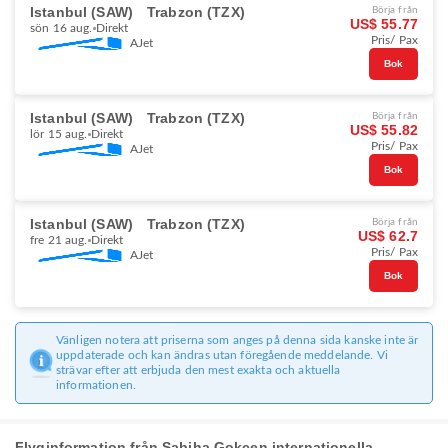
Istanbul (SAW)
Trabzon (TZX)
Börja från
US$ 55.77
sön 16 aug.
Direkt
Pris/ Pax
AJet
Bok
Istanbul (SAW)
Trabzon (TZX)
Börja från
US$ 55.82
lör 15 aug.
Direkt
Pris/ Pax
AJet
Bok
Istanbul (SAW)
Trabzon (TZX)
Börja från
US$ 62.7
fre 21 aug.
Direkt
Pris/ Pax
AJet
Bok
Vänligen notera att priserna som anges på denna sida kanske inte är
uppdaterade och kan ändras utan föregående meddelande. Vi
strävar efter att erbjuda den mest exakta och aktuella
informationen.
Flyginformation från Sabiha Gokcen internationella