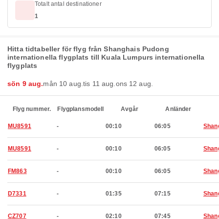
Totalt antal destinationer
1
Hitta tidtabeller för flyg från Shanghais Pudong
internationella flygplats till Kuala Lumpurs internationella
flygplats
sön 9 aug.
mån 10 aug.
tis 11 aug.
ons 12 aug.
Flyg nummer.
Flygplansmodell
Avgår
Anländer
MU8591
-
00:10
06:05
Shan
MU8591
-
00:10
06:05
Shan
FM863
-
00:10
06:05
Shan
D7331
-
01:35
07:15
Shan
CZ707
-
02:10
07:45
Shan