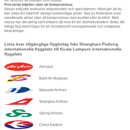
din resa blir så bekväm som möjligt.
Prisvärda biljetter utan att kompromissa
Airpaz erbjuder exklusiva erbjudanden och specialpriser, vilket gör att du
kan boka din biljett till otroligt överkomliga priser. Njut av fördelarna med
rabatterade priser utan att kompromissa med kvalitet eller komfort. Med
Airpaz har det aldrig varit enklare att resa till din drömdestination. Boka ditt
billiga flyg med Airpaz för en exceptionell reseupplevelse och oslagbara
besparingar.
Lista över tillgängliga flygbolag från Shanghais Pudong
internationella flygplats till Kuala Lumpurs internationella
flygplats
AirAsiaX
Batik Air Malaysia
Malaysia Airlines
Shanghai Airlines
Spring Airlines
China Eastern