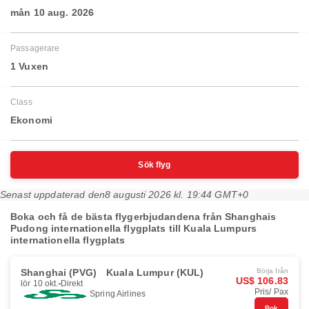
mån 10 aug. 2026
Passagerare
1 Vuxen
Class
Ekonomi
Sök flyg
Senast uppdaterad den
8 augusti 2026 kl. 19:44 GMT+0
Boka och få de bästa flygerbjudandena från Shanghais
Pudong internationella flygplats till Kuala Lumpurs
internationella flygplats
Shanghai (PVG)
Kuala Lumpur (KUL)
Börja från
US$ 106.83
lör 10 okt.
Direkt
Pris/ Pax
Spring Airlines
Bok