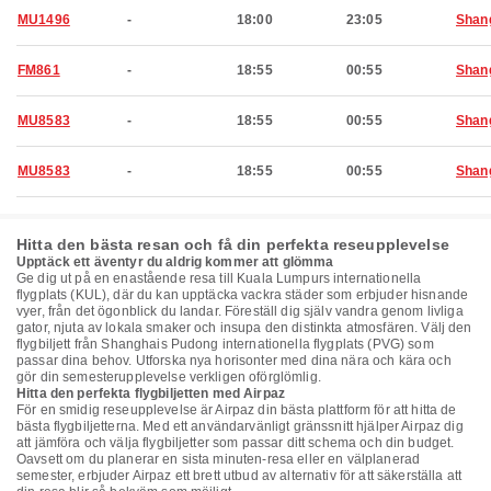
MU1496
-
18:00
23:05
Shan
FM861
-
18:55
00:55
Shan
MU8583
-
18:55
00:55
Shan
MU8583
-
18:55
00:55
Shan
Hitta den bästa resan och få din perfekta reseupplevelse
Upptäck ett äventyr du aldrig kommer att glömma
Ge dig ut på en enastående resa till Kuala Lumpurs internationella
flygplats (KUL), där du kan upptäcka vackra städer som erbjuder hisnande
vyer, från det ögonblick du landar. Föreställ dig själv vandra genom livliga
gator, njuta av lokala smaker och insupa den distinkta atmosfären. Välj den
flygbiljett från Shanghais Pudong internationella flygplats (PVG) som
passar dina behov. Utforska nya horisonter med dina nära och kära och
gör din semesterupplevelse verkligen oförglömlig.
Hitta den perfekta flygbiljetten med Airpaz
För en smidig reseupplevelse är Airpaz din bästa plattform för att hitta de
bästa flygbiljetterna. Med ett användarvänligt gränssnitt hjälper Airpaz dig
att jämföra och välja flygbiljetter som passar ditt schema och din budget.
Oavsett om du planerar en sista minuten-resa eller en välplanerad
semester, erbjuder Airpaz ett brett utbud av alternativ för att säkerställa att