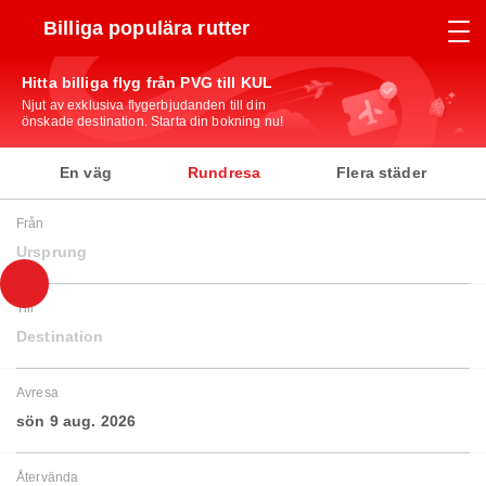
Billiga populära rutter
Hitta billiga flyg från PVG till KUL
Njut av exklusiva flygerbjudanden till din
önskade destination. Starta din bokning nu!
En väg
Rundresa
Flera städer
Från
Ursprung
Till
Destination
Avresa
sön 9 aug. 2026
Återvända