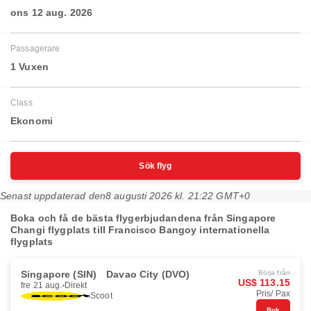
ons 12 aug. 2026
Passagerare
1 Vuxen
Class
Ekonomi
Sök flyg
Senast uppdaterad den
8 augusti 2026 kl. 21:22 GMT+0
Boka och få de bästa flygerbjudandena från Singapore
Changi flygplats till Francisco Bangoy internationella
flygplats
Singapore (SIN)
Davao City (DVO)
Börja från
US$ 113.15
fre 21 aug.
Direkt
Pris/ Pax
Scoot
Bok