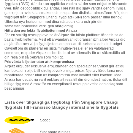
flygplats (DVO), där du kan upptäcka vackra städer som erbjuder hisnande
vyer, från det ögonblick du landar. Föreställ dig själv vandra genom livliga
gator, njuta av lokala smaker och insupa den distinkta atmosfären. Välj den
flygbiljett från Singapore Changi flygplats (SIN) som passar dina behov.
Utforska nya horisonter med dina nära och kära och gör din
semesterupplevelse verkligen oförglömlig.
Hitta den perfekta flygbiljetten med Airpaz
För en smidig reseupplevelse är Airpaz din bästa plattform för att hitta de
bästa flygbiljetterna. Med ett användarvänligt gränssnitt hjälper Airpaz dig
att jämföra och välja flygbiljetter som passar ditt schema och din budget.
Oavsett om du planerar en sista minuten-resa eller en välplanerad
semester, erbjuder Airpaz ett brett utbud av alternativ för att säkerställa att
din resa blir så bekväm som möjligt.
Prisvärda biljetter utan att kompromissa
Airpaz erbjuder exklusiva erbjudanden och specialpriser, vilket gör att du
kan boka din biljett till otroligt överkomliga priser. Njut av fördelarna med
rabatterade priser utan att kompromissa med kvalitet eller komfort. Med
Airpaz har det aldrig varit enklare att resa till din drömdestination. Boka ditt
billiga flyg med Airpaz för en exceptionell reseupplevelse och oslagbara
besparingar.
Lista över tillgängliga flygbolag från Singapore Changi
flygplats till Francisco Bangoy internationella flygplats
Scoot
Singapore Airlines