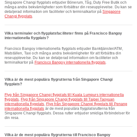
Singapore Changi flygplats erbjuder Bönerum, Tåg, Duty Free Butik och
många andra bekvämligheter som förbättrar din reseupplevelse. Du kan se
detaljerad information om faciliteter och terminalkartor på
Singapore
Changi flygplats
.
Vilka terminaler och flygplatsfaciliteter finns på Francisco Bangoy
internationella flygplats?
Francisco Bangoy internationella flygplats erbjuder Banktjänster/ATM,
Matställen, Taxi och många andra bekvämligheter för att förbättra din
reseupplevelse. Du kan se detaljerad information om faciliteter och
terminalkartor på
Francisco Bangoy internationella flygplats
.
Vilka är de mest populära flygrutterna från Singapore Changi
flygplats?
Flyg från Singapore Changi flygplats till Kuala Lumpurs internationella
flygplats
,
Flyg från Singapore Changi flygplats till Taipei Taoyuan
internationella flygplats
,
Flyg från Singapore Changi flygplats till Penang
internationella flygplats
är de mest populära flygplatsrutterna från
Singapore Changi flygplats. Dessa rutter erbjuder smidiga förbindelser för
din resa.
Vilka är de mest populära flygrutterna till Francisco Bangoy