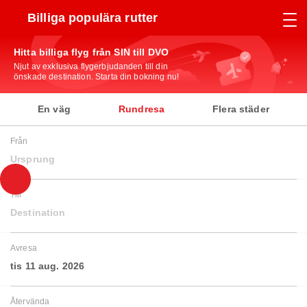
Billiga populära rutter
Hitta billiga flyg från SIN till DVO
Njut av exklusiva flygerbjudanden till din
önskade destination. Starta din bokning nu!
En väg
Rundresa
Flera städer
Från
Ursprung
Till
Destination
Avresa
tis 11 aug. 2026
Återvända