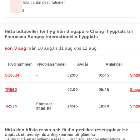
Totalt antal destinationer
1
Hitta tidtabeller för flyg från Singapore Changi flygplats till
Francisco Bangoy internationella flygplats
sön 9 aug.
mån 10 aug.
tis 11 aug.
ons 12 aug.
Flyg nummer.
Flygplansmodell
Avgår
Anländer
SQ8624
-
02:00
05:45
Sing
TR560
-
02:00
05:45
Sing
Embraer
TR534
14:45
18:40
Sing
E190-E2
Hitta den bästa resan och få din perfekta reseupplevelse
Upptäck ett äventyr du aldrig kommer att glömma
Ge dig ut på en enastående resa till Francisco Bangoy internationella