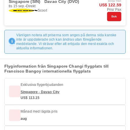
Singapore (SIN)
Davao City (DVO)
Börja från
US$ 122.59
tis 15 sep.
Direkt
Pris/ Pax
Scoot
Bok
Vänligen notera att priserna som anges på denna sida kanske
inte är uppdaterade och kan ändras utan föregående
meddelande. Vi strävar efter att erbjuda den mest exakta och
aktuella informationen.
Flyginformation från Singapore Changi flygplats till
Francisco Bangoy internationella flygplats
Exklusiva flygerbjudanden
Singapore - Davao City
US$ 113.15
Månad med lägsta pris
aug