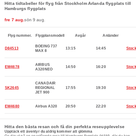
Hitta tidtabeller för flyg från Stockholm Arlanda flygplats till
Hamburgs flygplats
fre 7 aug.
sön 9 aug.
Flyg nummer.
Flygplansmodell
Avgår
Anländer
BOEING 737
D84513
13:15
14:45
Stoc
MAX 8
AIRBUS
EW4678
14:50
16:20
Stoc
A320NEO
CANADAIR
SK2645
REGIONAL
17:55
19:30
Stoc
JET 900
EW4680
Airbus A320
20:50
22:20
Stoc
Hitta den bästa resan och få din perfekta reseupplevelse
Upptäck ett äventyr du aldrig kommer att glömma