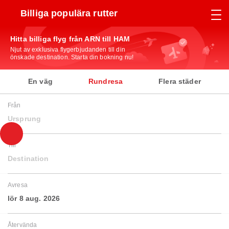
Billiga populära rutter
Hitta billiga flyg från ARN till HAM
Njut av exklusiva flygerbjudanden till din
önskade destination. Starta din bokning nu!
En väg
Rundresa
Flera städer
Från
Ursprung
Till
Destination
Avresa
lör 8 aug. 2026
Återvända