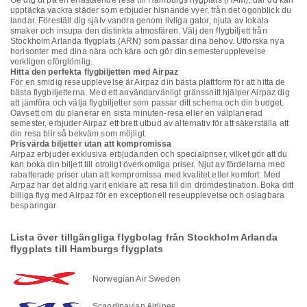
Ge dig ut på en enastående resa till Hamburgs flygplats (HAM), där du kan
upptäcka vackra städer som erbjuder hisnande vyer, från det ögonblick du
landar. Föreställ dig själv vandra genom livliga gator, njuta av lokala
smaker och insupa den distinkta atmosfären. Välj den flygbiljett från
Stockholm Arlanda flygplats (ARN) som passar dina behov. Utforska nya
horisonter med dina nära och kära och gör din semesterupplevelse
verkligen oförglömlig.
Hitta den perfekta flygbiljetten med Airpaz
För en smidig reseupplevelse är Airpaz din bästa plattform för att hitta de
bästa flygbiljetterna. Med ett användarvänligt gränssnitt hjälper Airpaz dig
att jämföra och välja flygbiljetter som passar ditt schema och din budget.
Oavsett om du planerar en sista minuten-resa eller en välplanerad
semester, erbjuder Airpaz ett brett utbud av alternativ för att säkerställa att
din resa blir så bekväm som möjligt.
Prisvärda biljetter utan att kompromissa
Airpaz erbjuder exklusiva erbjudanden och specialpriser, vilket gör att du
kan boka din biljett till otroligt överkomliga priser. Njut av fördelarna med
rabatterade priser utan att kompromissa med kvalitet eller komfort. Med
Airpaz har det aldrig varit enklare att resa till din drömdestination. Boka ditt
billiga flyg med Airpaz för en exceptionell reseupplevelse och oslagbara
besparingar.
Lista över tillgängliga flygbolag från Stockholm Arlanda
flygplats till Hamburgs flygplats
Norwegian Air Sweden
Scandinavian Airlines