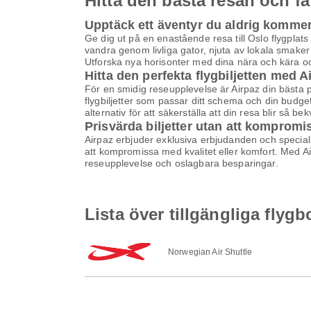
Hitta den bästa resan och få
Upptäck ett äventyr du aldrig komme
Ge dig ut på en enastående resa till Oslo flygplat
vandra genom livliga gator, njuta av lokala smaker
Utforska nya horisonter med dina nära och kära oc
Hitta den perfekta flygbiljetten med A
För en smidig reseupplevelse är Airpaz din bästa pla
flygbiljetter som passar ditt schema och din budge
alternativ för att säkerställa att din resa blir så b
Prisvärda biljetter utan att kompromi
Airpaz erbjuder exklusiva erbjudanden och specialpri
att kompromissa med kvalitet eller komfort. Med Airp
reseupplevelse och oslagbara besparingar.
Lista över tillgängliga flygb
Norwegian Air Shuttle