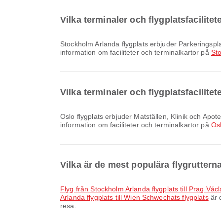
Vilka terminaler och flygplatsfacilite
Stockholm Arlanda flygplats erbjuder Parkeringsplatser, Biluthyrning, Tåg och många andra bekvämligheter som förbättrar din reseupplevelse. Du kan se detaljerad
information om faciliteter och terminalkartor på
Sto
Vilka terminaler och flygplatsfacilitet
Oslo flygplats erbjuder Matställen, Klinik och Apotek, Duty Free Butik och många andra bekvämligheter för att förbättra din reseupplevelse. Du kan se detaljerad
information om faciliteter och terminalkartor på
Osl
Vilka är de mest populära flygruttern
Flyg från Stockholm Arlanda flygplats till Prag Vác
Arlanda flygplats till Wien Schwechats flygplats
är 
resa.