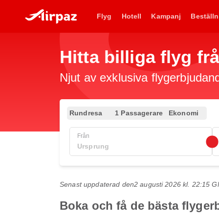
Flyg
Hotell
Kampanj
Beställn
Hitta billiga flyg f
Njut av exklusiva flygerbjudand
Rundresa
1 Passagerare
Ekonomi
Från
Senast uppdaterad den
2 augusti 2026 kl. 22:15 
Boka och få de bästa flygerb