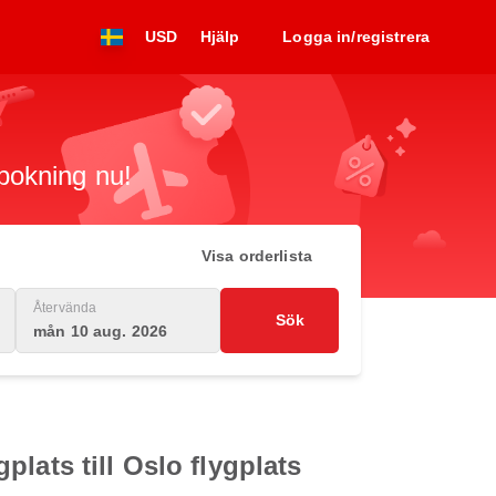
USD
Hjälp
Logga in/registrera
 bokning nu!
Visa orderlista
Återvända
Sök
mån 10 aug. 2026
lats till Oslo flygplats