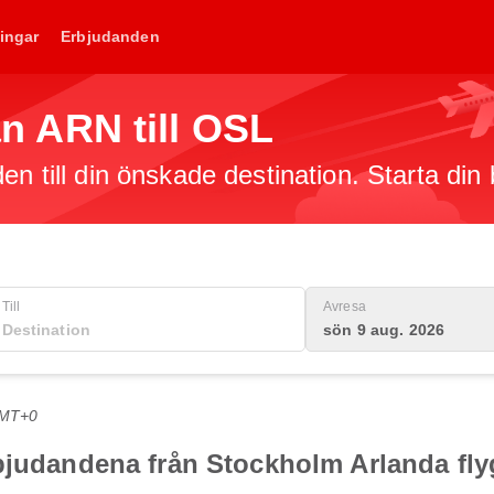
ingar
Erbjudanden
rån ARN till OSL
en till din önskade destination. Starta din
Till
Avresa
sön 9 aug. 2026
GMT+0
judandena från Stockholm Arlanda flygp