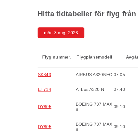
Hitta tidtabeller för flyg fr
mån 3 aug. 2026
Flyg nummer.
Flygplansmodell
Avgå
SK843
AIRBUS A320NEO
07:05
ET714
Airbus A320 N
07:40
BOEING 737 MAX
DY805
09:10
8
BOEING 737 MAX
DY805
09:10
8