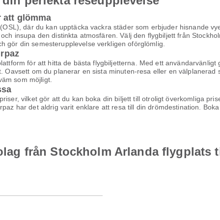
 din perfekta reseupplevelse
r att glömma
s (OSL), där du kan upptäcka vackra städer som erbjuder hisnande vyer,
 och insupa den distinkta atmosfären. Välj den flygbiljett från Stock
h gör din semesterupplevelse verkligen oförglömlig.
irpaz
ttform för att hitta de bästa flygbiljetterna. Med ett användarvänligt g
t. Oavsett om du planerar en sista minuten-resa eller en välplanerad s
ekväm som möjligt.
ssa
ser, vilket gör att du kan boka din biljett till otroligt överkomliga pr
az har det aldrig varit enklare att resa till din drömdestination. Boka d
olag från Stockholm Arlanda flygplats ti