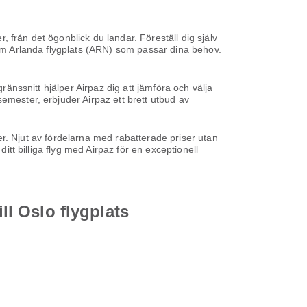
 från det ögonblick du landar. Föreställ dig själv
holm Arlanda flygplats (ARN) som passar dina behov.
ränssnitt hjälper Airpaz dig att jämföra och välja
emester, erbjuder Airpaz ett brett utbud av
iser. Njut av fördelarna med rabatterade priser utan
itt billiga flyg med Airpaz för en exceptionell
ll Oslo flygplats