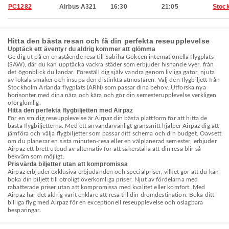
PC1282
Airbus A321
16:30
21:05
Stoc
Hitta den bästa resan och få din perfekta reseupplevelse
Upptäck ett äventyr du aldrig kommer att glömma
Ge dig ut på en enastående resa till Sabiha Gokcen internationella flygplats
(SAW), där du kan upptäcka vackra städer som erbjuder hisnande vyer, från
det ögonblick du landar. Föreställ dig själv vandra genom livliga gator, njuta
av lokala smaker och insupa den distinkta atmosfären. Välj den flygbiljett från
Stockholm Arlanda flygplats (ARN) som passar dina behov. Utforska nya
horisonter med dina nära och kära och gör din semesterupplevelse verkligen
oförglömlig.
Hitta den perfekta flygbiljetten med Airpaz
För en smidig reseupplevelse är Airpaz din bästa plattform för att hitta de
bästa flygbiljetterna. Med ett användarvänligt gränssnitt hjälper Airpaz dig att
jämföra och välja flygbiljetter som passar ditt schema och din budget. Oavsett
om du planerar en sista minuten-resa eller en välplanerad semester, erbjuder
Airpaz ett brett utbud av alternativ för att säkerställa att din resa blir så
bekväm som möjligt.
Prisvärda biljetter utan att kompromissa
Airpaz erbjuder exklusiva erbjudanden och specialpriser, vilket gör att du kan
boka din biljett till otroligt överkomliga priser. Njut av fördelarna med
rabatterade priser utan att kompromissa med kvalitet eller komfort. Med
Airpaz har det aldrig varit enklare att resa till din drömdestination. Boka ditt
billiga flyg med Airpaz för en exceptionell reseupplevelse och oslagbara
besparingar.