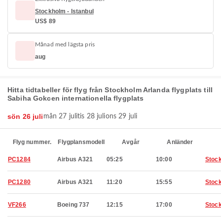
Stockholm - Istanbul
US$ 89
Månad med lägsta pris
aug
Hitta tidtabeller för flyg från Stockholm Arlanda flygplats till
Sabiha Gokcen internationella flygplats
sön 26 juli
mån 27 juli
tis 28 juli
ons 29 juli
Flyg nummer.
Flygplansmodell
Avgår
Anländer
PC1284
Airbus A321
05:25
10:00
Stoc
PC1280
Airbus A321
11:20
15:55
Stoc
VF266
Boeing 737
12:15
17:00
Stoc