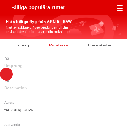
Billiga populära rutter
Hitta billiga flyg från ARN till SAW
Njut av exklusiva flygerbjudanden till din
önskade destination. Starta din bokning nu!
En väg
Rundresa
Flera städer
Från
Ursprung
Till
Destination
Avresa
fre 7 aug. 2026
Återvända