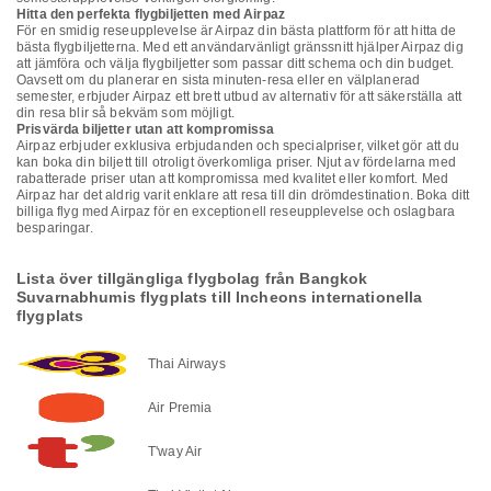
Hitta den perfekta flygbiljetten med Airpaz
För en smidig reseupplevelse är Airpaz din bästa plattform för att hitta de
bästa flygbiljetterna. Med ett användarvänligt gränssnitt hjälper Airpaz dig
att jämföra och välja flygbiljetter som passar ditt schema och din budget.
Oavsett om du planerar en sista minuten-resa eller en välplanerad
semester, erbjuder Airpaz ett brett utbud av alternativ för att säkerställa att
din resa blir så bekväm som möjligt.
Prisvärda biljetter utan att kompromissa
Airpaz erbjuder exklusiva erbjudanden och specialpriser, vilket gör att du
kan boka din biljett till otroligt överkomliga priser. Njut av fördelarna med
rabatterade priser utan att kompromissa med kvalitet eller komfort. Med
Airpaz har det aldrig varit enklare att resa till din drömdestination. Boka ditt
billiga flyg med Airpaz för en exceptionell reseupplevelse och oslagbara
besparingar.
Lista över tillgängliga flygbolag från Bangkok
Suvarnabhumis flygplats till Incheons internationella
flygplats
Thai Airways
Air Premia
T'way Air