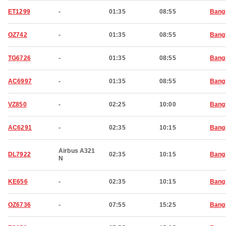
ET1299
-
01:35
08:55
Bang
OZ742
-
01:35
08:55
Bang
TG6726
-
01:35
08:55
Bang
AC6997
-
01:35
08:55
Bang
VZ850
-
02:25
10:00
Bang
AC6291
-
02:35
10:15
Bang
Airbus A321
DL7922
02:35
10:15
Bang
N
KE656
-
02:35
10:15
Bang
OZ6736
-
07:55
15:25
Bang