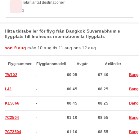
Totalt antal destinationer
1
Hitta tidtabeller för flyg från Bangkok Suvarnabhumis
flygplats till Incheons internationella flygplats
sön 9 aug.
mån 10 aug.
tis 11 aug.
ons 12 aug.
Flyg nummer.
Flygplansmodell
Avgår
Anländer
TW102
-
00:05
07:40
Bang
LJ2
-
00:45
08:25
Bang
KE5066
-
00:45
08:25
Bang
7C2504
-
01:10
08:55
Bang
7C72504
-
01:10
08:55
Bang