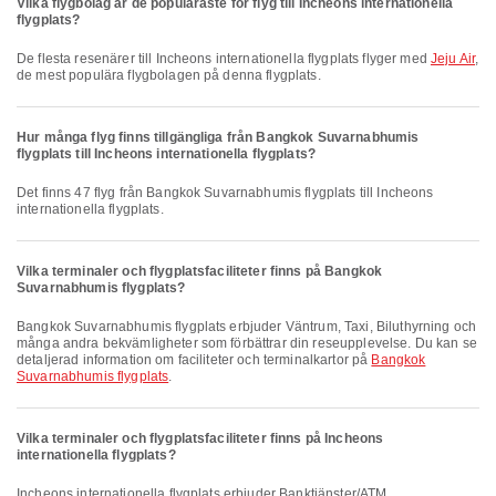
Vilka flygbolag är de populäraste för flyg till Incheons internationella
flygplats?
De flesta resenärer till Incheons internationella flygplats flyger med
Jeju Air
,
de mest populära flygbolagen på denna flygplats.
Hur många flyg finns tillgängliga från Bangkok Suvarnabhumis
flygplats till Incheons internationella flygplats?
Det finns 47 flyg från Bangkok Suvarnabhumis flygplats till Incheons
internationella flygplats.
Vilka terminaler och flygplatsfaciliteter finns på Bangkok
Suvarnabhumis flygplats?
Bangkok Suvarnabhumis flygplats erbjuder Väntrum, Taxi, Biluthyrning och
många andra bekvämligheter som förbättrar din reseupplevelse. Du kan se
detaljerad information om faciliteter och terminalkartor på
Bangkok
Suvarnabhumis flygplats
.
Vilka terminaler och flygplatsfaciliteter finns på Incheons
internationella flygplats?
Incheons internationella flygplats erbjuder Banktjänster/ATM,