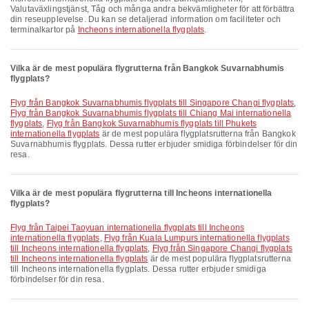
Valutaväxlingstjänst, Tåg och många andra bekvämligheter för att förbättra
din reseupplevelse. Du kan se detaljerad information om faciliteter och
terminalkartor på
Incheons internationella flygplats
.
Vilka är de mest populära flygrutterna från Bangkok Suvarnabhumis
flygplats?
Flyg från Bangkok Suvarnabhumis flygplats till Singapore Changi flygplats
,
Flyg från Bangkok Suvarnabhumis flygplats till Chiang Mai internationella
flygplats
,
Flyg från Bangkok Suvarnabhumis flygplats till Phukets
internationella flygplats
är de mest populära flygplatsrutterna från Bangkok
Suvarnabhumis flygplats. Dessa rutter erbjuder smidiga förbindelser för din
resa.
Vilka är de mest populära flygrutterna till Incheons internationella
flygplats?
Flyg från Taipei Taoyuan internationella flygplats till Incheons
internationella flygplats
,
Flyg från Kuala Lumpurs internationella flygplats
till Incheons internationella flygplats
,
Flyg från Singapore Changi flygplats
till Incheons internationella flygplats
är de mest populära flygplatsrutterna
till Incheons internationella flygplats. Dessa rutter erbjuder smidiga
förbindelser för din resa.