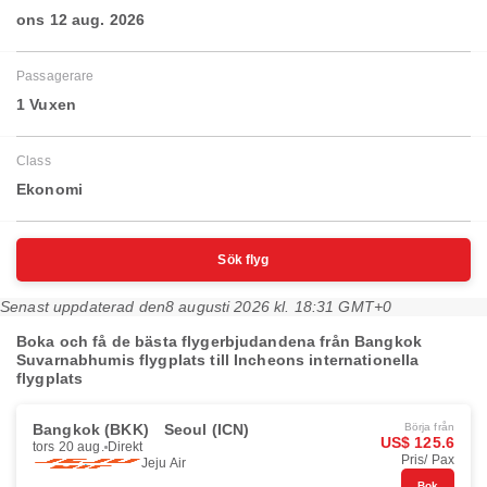
ons 12 aug. 2026
Passagerare
1 Vuxen
Class
Ekonomi
Sök flyg
Senast uppdaterad den
8 augusti 2026 kl. 18:31 GMT+0
Boka och få de bästa flygerbjudandena från Bangkok
Suvarnabhumis flygplats till Incheons internationella
flygplats
Bangkok (BKK)
Seoul (ICN)
Börja från
US$ 125.6
tors 20 aug.
Direkt
Pris/ Pax
Jeju Air
Bok