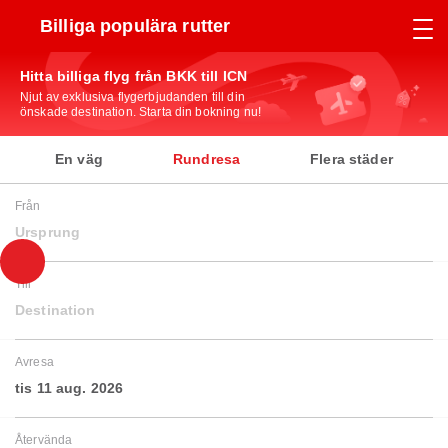
Billiga populära rutter
Hitta billiga flyg från BKK till ICN
Njut av exklusiva flygerbjudanden till din
önskade destination. Starta din bokning nu!
En väg
Rundresa
Flera städer
Från
Ursprung
Till
Destination
Avresa
tis 11 aug. 2026
Återvända