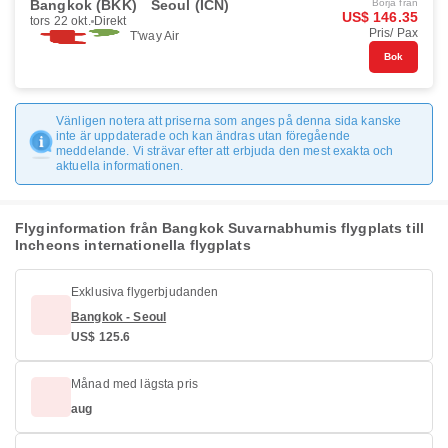
Bangkok (BKK)
Seoul (ICN)
Börja från
US$ 146.35
tors 22 okt.
Direkt
Pris/ Pax
T'way Air
Bok
Vänligen notera att priserna som anges på denna sida kanske
inte är uppdaterade och kan ändras utan föregående
meddelande. Vi strävar efter att erbjuda den mest exakta och
aktuella informationen.
Flyginformation från Bangkok Suvarnabhumis flygplats till
Incheons internationella flygplats
Exklusiva flygerbjudanden
Bangkok - Seoul
US$ 125.6
Månad med lägsta pris
aug