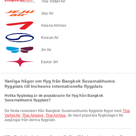
Thai Vietjet Air
Jeju Air
Asiana Airlines
Korean Air
Jin Air
Eastar Jet
Vanliga frågor om flyg från Bangkok Suvarnabhumis
flygplats till Incheons internationella flygplats
Hvilka flygbolag är de populäraste för flyg från Bangkok
Suvarnabhumis flygplats?
De flesta resenärer från Bangkok Suvarnabhumis flygplats flyger med
Thai
Vietjet Air
,
Thai Airways
,
Thai AirAsia
, de mest populära flygbolagen för
avgångar från denna flygplats.