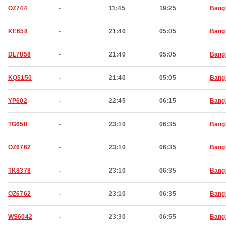
OZ744
-
11:45
19:25
Bang
KE658
-
21:40
05:05
Bang
DL7858
-
21:40
05:05
Bang
KQ5150
-
21:40
05:05
Bang
YP602
-
22:45
06:15
Bang
TG658
-
23:10
06:35
Bang
OZ6762
-
23:10
06:35
Bang
TK8378
-
23:10
06:35
Bang
OZ6762
-
23:10
06:35
Bang
WS6042
-
23:30
06:55
Bang