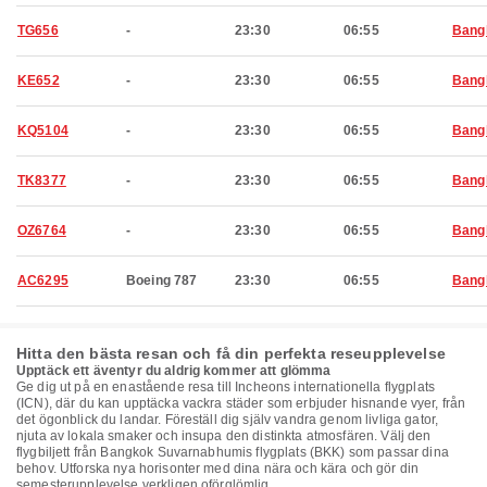
TG656
-
23:30
06:55
Bang
KE652
-
23:30
06:55
Bang
KQ5104
-
23:30
06:55
Bang
TK8377
-
23:30
06:55
Bang
OZ6764
-
23:30
06:55
Bang
AC6295
Boeing 787
23:30
06:55
Bang
Hitta den bästa resan och få din perfekta reseupplevelse
Upptäck ett äventyr du aldrig kommer att glömma
Ge dig ut på en enastående resa till Incheons internationella flygplats
(ICN), där du kan upptäcka vackra städer som erbjuder hisnande vyer, från
det ögonblick du landar. Föreställ dig själv vandra genom livliga gator,
njuta av lokala smaker och insupa den distinkta atmosfären. Välj den
flygbiljett från Bangkok Suvarnabhumis flygplats (BKK) som passar dina
behov. Utforska nya horisonter med dina nära och kära och gör din
semesterupplevelse verkligen oförglömlig.