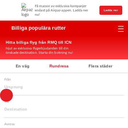
Få massor av exklusiva kampanjer
endast på Airpaz-appen. Ladda ner
Ladda ner
nu!
Billiga populära rutter
Hitta billiga flyg från RMQ till ICN
Njut av exklusiva flygerbjudanden till din
önskade destination. Starta din bokning nu!
En väg
Rundresa
Flera städer
Från
Ursprung
Till
Destination
Avresa