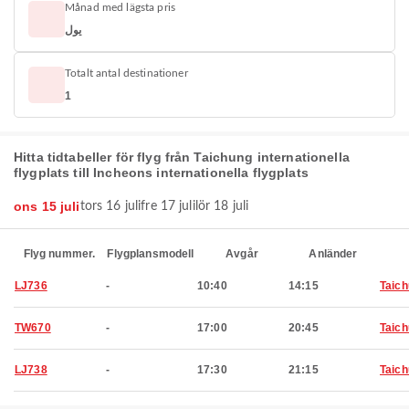
Månad med lägsta pris
يول
Totalt antal destinationer
1
Hitta tidtabeller för flyg från Taichung internationella
flygplats till Incheons internationella flygplats
ons 15 juli
tors 16 juli
fre 17 juli
lör 18 juli
Flyg nummer.
Flygplansmodell
Avgår
Anländer
LJ736
-
10:40
14:15
Taic
TW670
-
17:00
20:45
Taic
LJ738
-
17:30
21:15
Taic