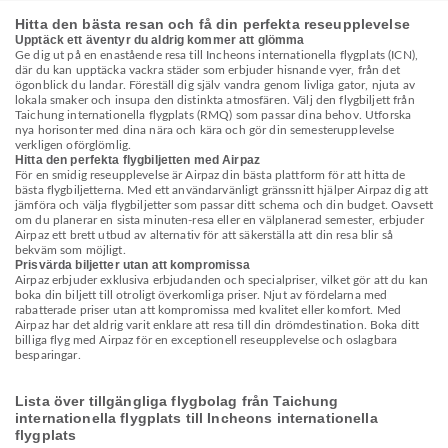
Hitta den bästa resan och få din perfekta reseupplevelse
Upptäck ett äventyr du aldrig kommer att glömma
Ge dig ut på en enastående resa till Incheons internationella flygplats (ICN),
där du kan upptäcka vackra städer som erbjuder hisnande vyer, från det
ögonblick du landar. Föreställ dig själv vandra genom livliga gator, njuta av
lokala smaker och insupa den distinkta atmosfären. Välj den flygbiljett från
Taichung internationella flygplats (RMQ) som passar dina behov. Utforska
nya horisonter med dina nära och kära och gör din semesterupplevelse
verkligen oförglömlig.
Hitta den perfekta flygbiljetten med Airpaz
För en smidig reseupplevelse är Airpaz din bästa plattform för att hitta de
bästa flygbiljetterna. Med ett användarvänligt gränssnitt hjälper Airpaz dig att
jämföra och välja flygbiljetter som passar ditt schema och din budget. Oavsett
om du planerar en sista minuten-resa eller en välplanerad semester, erbjuder
Airpaz ett brett utbud av alternativ för att säkerställa att din resa blir så
bekväm som möjligt.
Prisvärda biljetter utan att kompromissa
Airpaz erbjuder exklusiva erbjudanden och specialpriser, vilket gör att du kan
boka din biljett till otroligt överkomliga priser. Njut av fördelarna med
rabatterade priser utan att kompromissa med kvalitet eller komfort. Med
Airpaz har det aldrig varit enklare att resa till din drömdestination. Boka ditt
billiga flyg med Airpaz för en exceptionell reseupplevelse och oslagbara
besparingar.
Lista över tillgängliga flygbolag från Taichung
internationella flygplats till Incheons internationella
flygplats