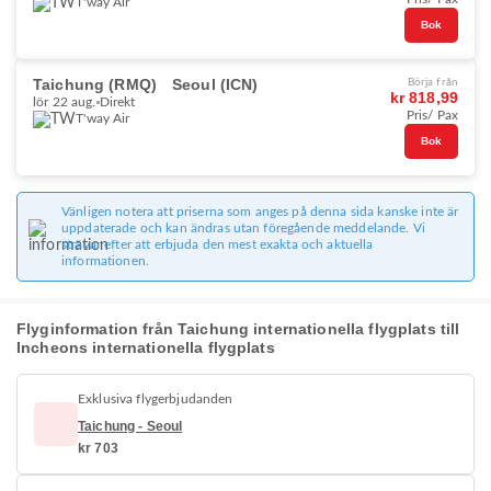
T'way Air
Bok
Taichung (RMQ)
Seoul (ICN)
Börja från
kr 818,99
lör 22 aug.
Direkt
Pris/ Pax
T'way Air
Bok
Vänligen notera att priserna som anges på denna sida kanske inte är
uppdaterade och kan ändras utan föregående meddelande. Vi
strävar efter att erbjuda den mest exakta och aktuella
informationen.
Flyginformation från Taichung internationella flygplats till
Incheons internationella flygplats
Exklusiva flygerbjudanden
Taichung - Seoul
kr 703