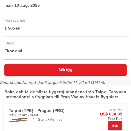
mån 10 aug. 2026
Passagerare
1 Vuxen
Class
Ekonomi
Sök flyg
Senast uppdaterad den
6 augusti 2026 kl. 22:50 GMT+0
Boka och få de bästa flygerbjudandena från Taipei Taoyuan
internationella flygplats till Prag Václav Havels flygplats
Taipei (TPE)
Prague (PRG)
Börja från
US$ 634.05
mån 12 okt.
Direkt
Pris/ Pax
Starlux Airlines
Bok