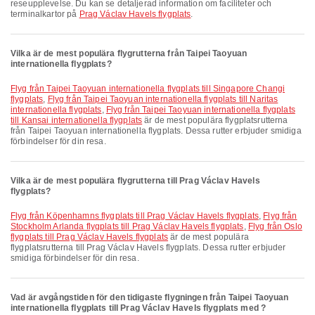
reseupplevelse. Du kan se detaljerad information om faciliteter och
terminalkartor på
Prag Václav Havels flygplats
.
Vilka är de mest populära flygrutterna från Taipei Taoyuan
internationella flygplats?
Flyg från Taipei Taoyuan internationella flygplats till Singapore Changi
flygplats
,
Flyg från Taipei Taoyuan internationella flygplats till Naritas
internationella flygplats
,
Flyg från Taipei Taoyuan internationella flygplats
till Kansai internationella flygplats
är de mest populära flygplatsrutterna
från Taipei Taoyuan internationella flygplats. Dessa rutter erbjuder smidiga
förbindelser för din resa.
Vilka är de mest populära flygrutterna till Prag Václav Havels
flygplats?
Flyg från Köpenhamns flygplats till Prag Václav Havels flygplats
,
Flyg från
Stockholm Arlanda flygplats till Prag Václav Havels flygplats
,
Flyg från Oslo
flygplats till Prag Václav Havels flygplats
är de mest populära
flygplatsrutterna till Prag Václav Havels flygplats. Dessa rutter erbjuder
smidiga förbindelser för din resa.
Vad är avgångstiden för den tidigaste flygningen från Taipei Taoyuan
internationella flygplats till Prag Václav Havels flygplats med ?