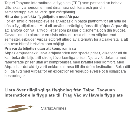
Taipei Taoyuan internationella flygplats (TPE) som passar dina behov.
Utforska nya horisonter med dina nära och kära och gör din
semesterupplevelse verkligen oförglömlig.
Hitta den perfekta flygbiljetten med Airpaz
För en smidig reseupplevelse är Airpaz din bästa plattform för att hitta de
bästa flygbiljetterna. Med ett användarvänligt gränssnitt hjälper Airpaz dig
att jämföra och välja flygbiljetter som passar ditt schema och din budget.
Oavsett om du planerar en sista minuten-resa eller en välplanerad
semester, erbjuder Airpaz ett brett utbud av alternativ för att säkerställa att
din resa blir så bekväm som möjligt.
Prisvärda biljetter utan att kompromissa
Airpaz erbjuder exklusiva erbjudanden och specialpriser, vilket gör att du
kan boka din biljett till otroligt överkomliga priser. Njut av fördelarna med
rabatterade priser utan att kompromissa med kvalitet eller komfort. Med
Airpaz har det aldrig varit enklare att resa till din drömdestination. Boka ditt
billiga flyg med Airpaz för en exceptionell reseupplevelse och oslagbara
besparingar.
Lista över tillgängliga flygbolag från Taipei Taoyuan
internationella flygplats till Prag Václav Havels flygplats
Starlux Airlines