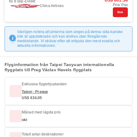
US$ 801.56
tis 8 sep.
Direkt
Pris/ Pax
China Airlines
Bok
Vänligen notera att priserna som anges på denna sida kanske
inte är uppdaterade och kan ändras utan föregående
meddelande. Vi strävar efter att erbjuda den mest exakta och
aktuella informationen.
Flyginformation från Taipei Taoyuan internationella
flygplats till Prag Václav Havels flygplats
Exklusiva flygerbjudanden
Taipei - Prague
US$ 634.05
Månad med lägsta pris
okt
Totalt antal destinationer