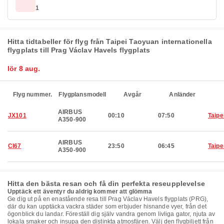
1
Hitta tidtabeller för flyg från Taipei Taoyuan internationella
flygplats till Prag Václav Havels flygplats
lör 8 aug.
Flyg nummer.
Flygplansmodell
Avgår
Anländer
AIRBUS
JX101
00:10
07:50
Taipe
A350-900
AIRBUS
CI67
23:50
06:45
Taipe
A350-900
Hitta den bästa resan och få din perfekta reseupplevelse
Upptäck ett äventyr du aldrig kommer att glömma
Ge dig ut på en enastående resa till Prag Václav Havels flygplats (PRG),
där du kan upptäcka vackra städer som erbjuder hisnande vyer, från det
ögonblick du landar. Föreställ dig själv vandra genom livliga gator, njuta av
lokala smaker och insupa den distinkta atmosfären. Välj den flygbiljett från