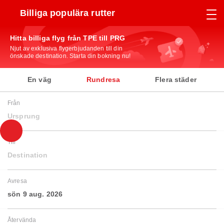
Billiga populära rutter
Hitta billiga flyg från TPE till PRG
Njut av exklusiva flygerbjudanden till din
önskade destination. Starta din bokning nu!
En väg
Rundresa
Flera städer
Från
Ursprung
Till
Destination
Avresa
sön 9 aug. 2026
Återvända