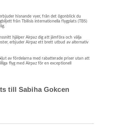
erbjuder hisnande vyer, från det ögonblick du
iljett från Tbilisis internationella flygplats (TBS)
ig.
ssnitt hjälper Airpaz dig att jämföra och välja
ter, erbjuder Airpaz ett brett utbud av alternativ
. Njut av fördelarna med rabatterade priser utan att
lliga flyg med Airpaz för en exceptionell
ats till Sabiha Gokcen