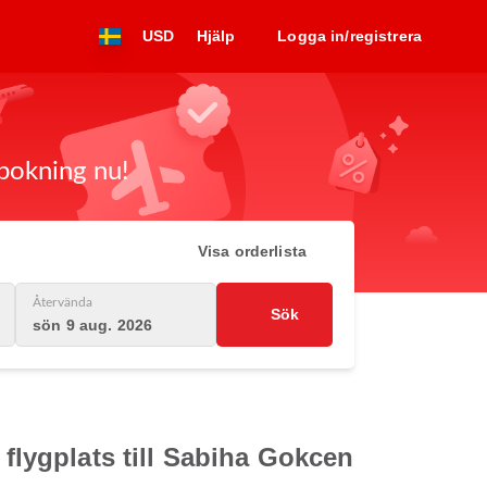
USD
Hjälp
Logga in/registrera
 bokning nu!
Visa orderlista
Återvända
Sök
sön 9 aug. 2026
 flygplats till Sabiha Gokcen