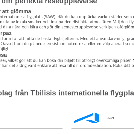
 din perfekta reseupplevelse
r att glömma
internationella flygplats (SAW), där du kan upptäcka vackra städer som 
 njuta av lokala smaker och insupa den distinkta atmosfären. Välj den flygb
 dina nära och kära och gör din semesterupplevelse verkligen oförglöml
irpaz
tform för att hitta de bästa flygbiljetterna. Med ett användarvänligt grän
 Oavsett om du planerar en sista minuten-resa eller en välplanerad semes
jligt.
ssa
r, vilket gör att du kan boka din biljett till otroligt överkomliga priser
r det aldrig varit enklare att resa till din drömdestination. Boka ditt bi
olag från Tbilisis internationella flygpl
AJet