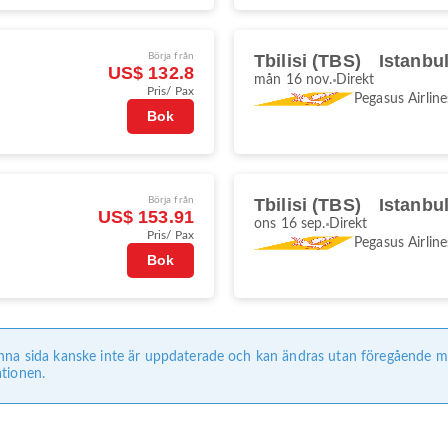
Börja från
Tbilisi (TBS)
Istanbu
US$ 132.8
mån 16 nov.
Direkt
Pris/ Pax
Pegasus Airline
Bok
Börja från
Tbilisi (TBS)
Istanbu
US$ 153.91
ons 16 sep.
Direkt
Pris/ Pax
Pegasus Airline
Bok
nna sida kanske inte är uppdaterade och kan ändras utan föregående med
tionen.