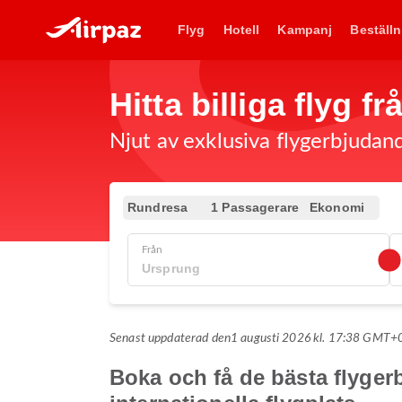
Flyg
Hotell
Kampanj
Beställn
Hitta billiga flyg f
Njut av exklusiva flygerbjudand
Rundresa
1 Passagerare
Ekonomi
Från
Senast uppdaterad den
1 augusti 2026 kl. 17:38 GMT+
Boka och få de bästa flygerb