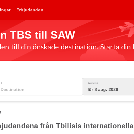
ingar
Erbjudanden
rån TBS till SAW
en till din önskade destination. Starta din
Till
Avresa
lör 8 aug. 2026
0
judandena från Tbilisis internationella