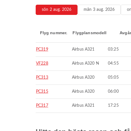
sön 2 aug. 2026
mån 3 aug. 2026
on
Flyg nummer.
Flygplansmodell
Avgå
PC319
Airbus A321
03:25
VF228
Airbus A320 N
04:55
PC313
Airbus A320
05:05
PC315
Airbus A320
06:00
PC317
Airbus A321
17:25