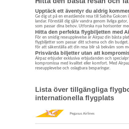
Hitta den bästa resan och få
Upptäck ett äventyr du aldrig komme
Ge dig ut på en enastående resa till Sabiha Gokcen 
landar. Föreställ dig själv vandra genom livliga gator,
som passar dina behov. Utforska nya horisonter med
Hitta den perfekta flygbiljetten med A
För en smidig reseupplevelse är Airpaz din bästa plat
flygbiljetter som passar ditt schema och din budget.
för att säkerställa att din resa blir så bekväm som mö
Prisvärda biljetter utan att kompromi
Airpaz erbjuder exklusiva erbjudanden och specialprise
kompromissa med kvalitet eller komfort. Med Airpaz ha
reseupplevelse och oslagbara besparingar.
Lista över tillgängliga flygb
internationella flygplats
Pegasus Airlines