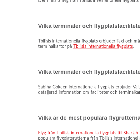
Det finns 6 flyg från Tbilisis internationella flygplat
Vilka terminaler och flygplatsfacilitet
Tbilisis internationella flygplats erbjuder Taxi och många andra bekvämligheter som förbättrar din reseupplevelse. Du kan se detaljerad information om faciliteter och
terminalkartor på
Tbilisis internationella flygplats
.
Vilka terminaler och flygplatsfacilite
Sabiha Gokcen internationella flygplats erbjuder Valutaväxlingstjänst, Taxi, Amningsrum och många andra bekvämligheter för att förbättra din reseupplevelse. Du kan se
detaljerad information om faciliteter och terminalk
Vilka är de mest populära flygrutterna 
Flyg från Tbilisis internationella flygplats till Sharjah
populära flygplatsrutterna från Tbilisis internationel