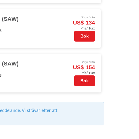
l (SAW)
Börja från
US$ 134
Pris/ Pax
s
Bok
l (SAW)
Börja från
US$ 154
Pris/ Pax
s
Bok
delande. Vi strävar efter att