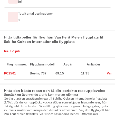
jul
Totalt antal destinationer
1
Hitta tidtabeller för flyg från Van Ferit Melen flygplats till
Sabiha Gokcen internationella flygplats
fre 17 juli
Flyg nummer.
Flygplansmodell
Avgår
Anländer
PC2501
Boeing 737
09:15
11:35
Van
Hitta den bästa resan och få din perfekta reseupplevelse
Upptäck ett äventyr du aldrig kommer att glömma
Ge dig ut på en enastående resa till Sabiha Gokcen internationella flygplats
(SAW), där du kan upptäcka vackra städer som erbjuder hisnande vyer, från
det ögonblick du landar. Föreställ dig själv vandra genom livliga gator, njuta
av lokala smaker och insupa den distinkta atmosfären. Välj den flygbiljett från
Van Ferit Melen flygplats (VAN) som passar dina behov. Utforska nya