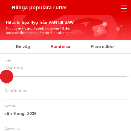
Billiga populära rutter
Hitta billiga flyg från VAN till SAW
Njut av exklusiva flygerbjudanden till din
önskade destination. Starta din bokning nu!
En väg
Rundresa
Flera städer
Från
Ursprung
Till
Destination
Avresa
sön 9 aug. 2026
Återvända