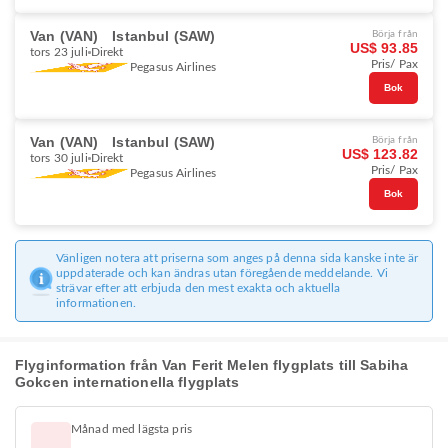
Van (VAN)
Istanbul (SAW)
Börja från
US$ 93.85
tors 23 juli
Direkt
Pris/ Pax
Pegasus Airlines
Bok
Van (VAN)
Istanbul (SAW)
Börja från
US$ 123.82
tors 30 juli
Direkt
Pris/ Pax
Pegasus Airlines
Bok
Vänligen notera att priserna som anges på denna sida kanske inte är
uppdaterade och kan ändras utan föregående meddelande. Vi
strävar efter att erbjuda den mest exakta och aktuella
informationen.
Flyginformation från Van Ferit Melen flygplats till Sabiha
Gokcen internationella flygplats
Månad med lägsta pris