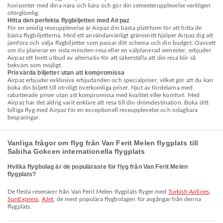
horisonter med dina nära och kära och gör din semesterupplevelse verkligen
oförglömlig.
Hitta den perfekta flygbiljetten med Airpaz
För en smidig reseupplevelse är Airpaz din bästa plattform för att hitta de
bästa flygbiljetterna. Med ett användarvänligt gränssnitt hjälper Airpaz dig att
jämföra och välja flygbiljetter som passar ditt schema och din budget. Oavsett
om du planerar en sista minuten-resa eller en välplanerad semester, erbjuder
Airpaz ett brett utbud av alternativ för att säkerställa att din resa blir så
bekväm som möjligt.
Prisvärda biljetter utan att kompromissa
Airpaz erbjuder exklusiva erbjudanden och specialpriser, vilket gör att du kan
boka din biljett till otroligt överkomliga priser. Njut av fördelarna med
rabatterade priser utan att kompromissa med kvalitet eller komfort. Med
Airpaz har det aldrig varit enklare att resa till din drömdestination. Boka ditt
billiga flyg med Airpaz för en exceptionell reseupplevelse och oslagbara
besparingar.
Vanliga frågor om flyg från Van Ferit Melen flygplats till
Sabiha Gokcen internationella flygplats
Hvilka flygbolag är de populäraste för flyg från Van Ferit Melen
flygplats?
De flesta resenärer från Van Ferit Melen flygplats flyger med
Turkish Airlines
,
SunExpress
,
AJet
, de mest populära flygbolagen för avgångar från denna
flygplats.