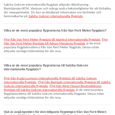
Sabiha Gokcen internationella flygplats erbjuder Biluthyrning,
Banktjänster/ATM, Väntrum och många andra bekvämligheter för att förbättra
din reseupplevelse. Du kan se detaljerad information om faciliteter och
terminalkartor på
Sabiha Gokcen internationella flygplats
.
Vilka är de mest populära flygrutterna från Van Ferit Melen flygplats?
Flyg från Van Ferit Melen flygplats till Istanbul internationella flygplats
,
Flyg
från Van Ferit Melen flygplats till Adnan Menderes flygplats
är de mest
populära flygplatsrutterna från Van Ferit Melen flygplats. Dessa rutter
erbjuder smidiga förbindelser för din resa.
Vilka är de mest populära flygrutterna till Sabiha Gokcen
internationella flygplats?
Flyg från Kuala Lumpurs internationella flygplats till Sabiha Gokcen
internationella flygplats
,
Flyg från Bagdads internationella flygplats till Sabiha
Gokcen internationella flygplats
,
Flyg från Alger Houari Boumédiènnes
flygplats till Sabiha Gokcen internationella flygplats
är de mest populära
flygplatsrutterna till Sabiha Gokcen internationella flygplats. Dessa rutter
erbjuder smidiga förbindelser för din resa.
Vad är avgångstiden för den tidigaste flygningen från Van Ferit Melen