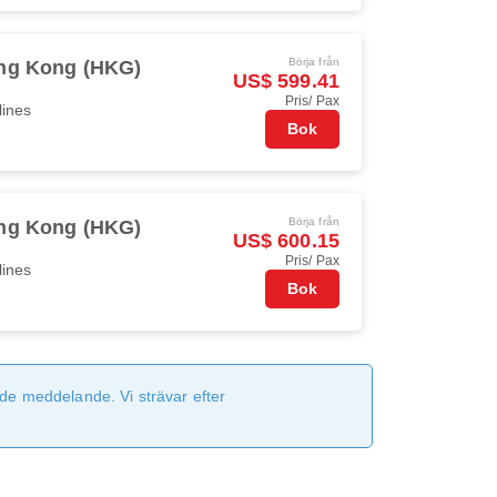
Börja från
ng Kong (HKG)
US$ 599.41
Pris/ Pax
lines
Bok
Börja från
ng Kong (HKG)
US$ 600.15
Pris/ Pax
lines
Bok
de meddelande. Vi strävar efter