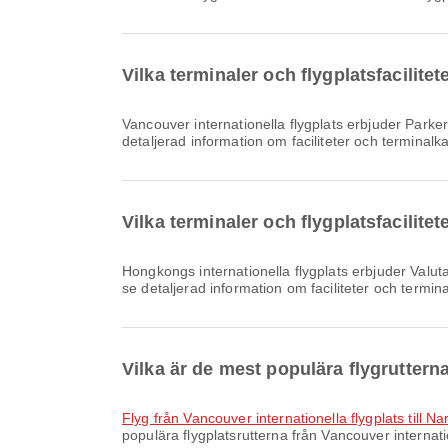
Vilka terminaler och flygplatsfacilite
Vancouver internationella flygplats erbjuder Parkeringsplatser, Lounge, Flygplatshotell och många andra bekvämligheter som förbättrar din reseupplevelse. Du kan se
detaljerad information om faciliteter och terminalk
Vilka terminaler och flygplatsfacilite
Hongkongs internationella flygplats erbjuder Valutaväxlingstjänst, Väntrum, Duty Free Butik och många andra bekvämligheter för att förbättra din reseupplevelse. Du kan
se detaljerad information om faciliteter och termin
Vilka är de mest populära flygruttern
Flyg från Vancouver internationella flygplats till Na
populära flygplatsrutterna från Vancouver internatio