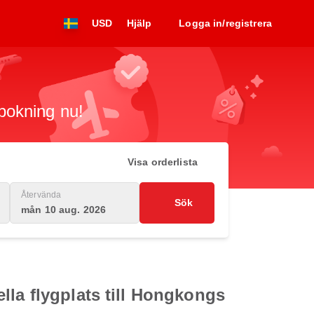
USD
Hjälp
Logga in/registrera
 bokning nu!
Visa orderlista
Återvända
Sök
mån 10 aug. 2026
lla flygplats till Hongkongs