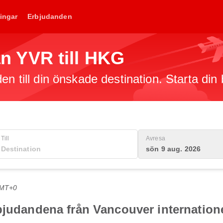
ingar
Erbjudanden
rån YVR till HKG
en till din önskade destination. Starta din
Till
Avresa
sön 9 aug. 2026
GMT+0
bjudandena från Vancouver internatione