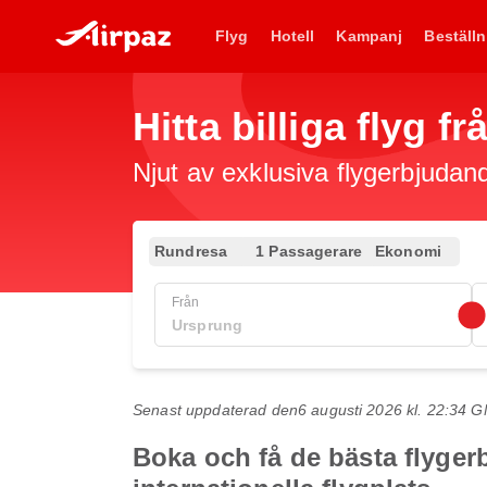
Flyg
Hotell
Kampanj
Beställn
Hitta billiga flyg f
Njut av exklusiva flygerbjudand
Rundresa
1 Passagerare
Ekonomi
Från
Senast uppdaterad den
6 augusti 2026 kl. 22:34 
Boka och få de bästa flyger