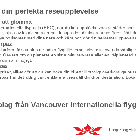
 din perfekta reseupplevelse
r att glömma
ternationella flygplats (HKG), där du kan upptäcka vackra städer som 
or, njuta av lokala smaker och insupa den distinkta atmosfären. Välj de
ya horisonter med dina nära och kära och gör din semesterupplevelse
irpaz
ttform för att hitta de bästa flygbiljetterna. Med ett användarvänligt g
t. Oavsett om du planerar en sista minuten-resa eller en välplanerad s
ekväm som möjligt.
ssa
ser, vilket gör att du kan boka din biljett till otroligt överkomliga pr
az har det aldrig varit enklare att resa till din drömdestination. Boka d
bolag från Vancouver internationella fly
Hong Kong Airl