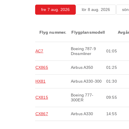
fre 7 aug. 2026
lör 8 aug. 2026
sön
Flyg nummer.
Flygplansmodell
Avgå
Boeing 787-9
AC7
01:05
Dreamliner
CX865
Airbus A350
01:25
HX81
Airbus A330-300
01:30
Boeing 777-
CX815
09:55
300ER
CX867
Airbus A330
14:55