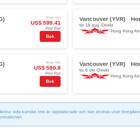
Börja från
G)
Vancouver (YVR)
Ho
US$ 599.41
tis 18 aug.
Direkt
Pris/ Pax
Hong Kong Air
Bok
Börja från
G)
Vancouver (YVR)
Ho
US$ 599.8
tis 6 okt.
Direkt
Pris/ Pax
Hong Kong Air
Bok
denna sida kanske inte är uppdaterade och kan ändras utan föregåen
formationen.