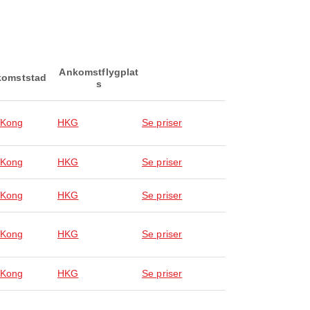
Ankomstflygplat
omststad
s
 Kong
HKG
Se priser
 Kong
HKG
Se priser
 Kong
HKG
Se priser
 Kong
HKG
Se priser
 Kong
HKG
Se priser