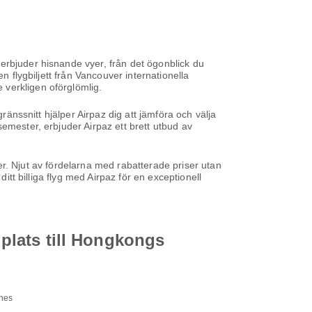
erbjuder hisnande vyer, från det ögonblick du
n flygbiljett från Vancouver internationella
 verkligen oförglömlig.
ränssnitt hjälper Airpaz dig att jämföra och välja
emester, erbjuder Airpaz ett brett utbud av
iser. Njut av fördelarna med rabatterade priser utan
itt billiga flyg med Airpaz för en exceptionell
gplats till Hongkongs
ines