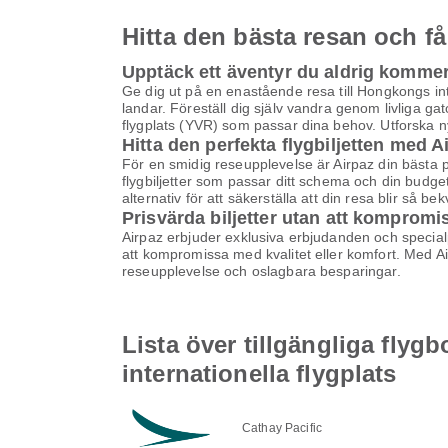
Hitta den bästa resan och få
Upptäck ett äventyr du aldrig komme
Ge dig ut på en enastående resa till Hongkongs in
landar. Föreställ dig själv vandra genom livliga gat
flygplats (YVR) som passar dina behov. Utforska n
Hitta den perfekta flygbiljetten med A
För en smidig reseupplevelse är Airpaz din bästa pla
flygbiljetter som passar ditt schema och din budge
alternativ för att säkerställa att din resa blir så b
Prisvärda biljetter utan att kompromi
Airpaz erbjuder exklusiva erbjudanden och specialpri
att kompromissa med kvalitet eller komfort. Med Airp
reseupplevelse och oslagbara besparingar.
Lista över tillgängliga flyg
internationella flygplats
Cathay Pacific