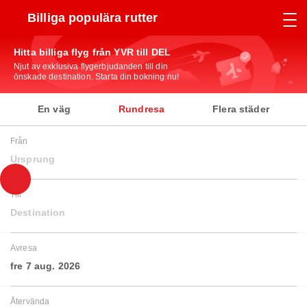
Billiga populära rutter
Hitta billiga flyg från YVR till DEL
Njut av exklusiva flygerbjudanden till din
önskade destination. Starta din bokning nu!
En väg
Rundresa
Flera städer
Från
Ursprung
Till
Destination
Avresa
fre 7 aug. 2026
Återvända