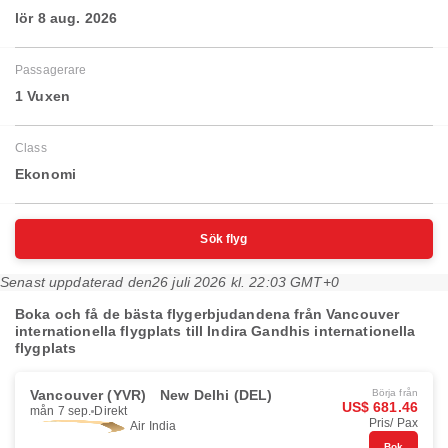
lör 8 aug. 2026
Passagerare
1 Vuxen
Class
Ekonomi
Sök flyg
Senast uppdaterad den
26 juli 2026 kl. 22:03 GMT+0
Boka och få de bästa flygerbjudandena från Vancouver
internationella flygplats till Indira Gandhis internationella
flygplats
Vancouver (YVR)
New Delhi (DEL)
Börja från
US$ 681.46
mån 7 sep.
Direkt
Pris/ Pax
Air India
Bok