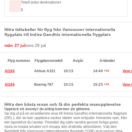
Totalt antal destinationer
1
Hitta tidtabeller för flyg från Vancouver internationella
flygplats till Indira Gandhis internationella flygplats
mån 27 juli
ons 29 juli
Flyg nummer.
Flygplansmodell
Avgår
Anländer
AI186
Airbus A321
10:15
14:40
+1d
Vanc
AI186
Boeing 787
10:15
15:25
+1d
Vanc
Hitta den bästa resan och få din perfekta reseupplevelse
Upptäck ett äventyr du aldrig kommer att glömma
Ge dig ut på en enastående resa till Indira Gandhis internationella flygplats
(DEL), där du kan upptäcka vackra städer som erbjuder hisnande vyer, från
det ögonblick du landar. Föreställ dig själv vandra genom livliga gator,
njuta av lokala smaker och insupa den distinkta atmosfären. Välj den
flygbiljett från Vancouver internationella flygplats (YVR) som passar dina