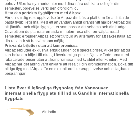
behov. Utforska nya horisonter med dina nära och kära och gör din
semesterupplevelse verkligen oförglömlig.
Hitta den perfekta flygbiljetten med Airpaz
För en smidig reseupplevelse är Airpaz din bästa plattform för att hitta de
bästa flygbiljetterna. Med ett användarvänligt gränssnitt hjälper Airpaz dig
att jämföra och välja flygbiljetter som passar ditt schema och din budget.
Oavsett om du planerar en sista minuten-resa eller en välplanerad
semester, erbjuder Airpaz ett brett utbud av alternativ för att säkerställa att
din resa blir så bekväm som möjligt.
Prisvärda biljetter utan att kompromissa
Airpaz erbjuder exklusiva erbjudanden och specialpriser, vilket gör att du
kan boka din biljett till otroligt överkomliga priser. Njut av fördelarna med
rabatterade priser utan att kompromissa med kvalitet eller komfort. Med
Airpaz har det aldrig varit enklare att resa till din drömdestination. Boka ditt
billiga flyg med Airpaz för en exceptionell reseupplevelse och oslagbara
besparingar.
Lista över tillgängliga flygbolag från Vancouver
internationella flygplats till Indira Gandhis internationella
flygplats
Air India