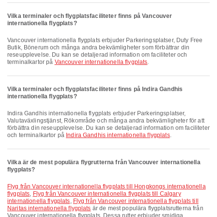
Vilka terminaler och flygplatsfaciliteter finns på Vancouver
internationella flygplats?
Vancouver internationella flygplats erbjuder Parkeringsplatser, Duty Free
Butik, Bönerum och många andra bekvämligheter som förbättrar din
reseupplevelse. Du kan se detaljerad information om faciliteter och
terminalkartor på
Vancouver internationella flygplats
.
Vilka terminaler och flygplatsfaciliteter finns på Indira Gandhis
internationella flygplats?
Indira Gandhis internationella flygplats erbjuder Parkeringsplatser,
Valutaväxlingstjänst, Rökområde och många andra bekvämligheter för att
förbättra din reseupplevelse. Du kan se detaljerad information om faciliteter
och terminalkartor på
Indira Gandhis internationella flygplats
.
Vilka är de mest populära flygrutterna från Vancouver internationella
flygplats?
Flyg från Vancouver internationella flygplats till Hongkongs internationella
flygplats
,
Flyg från Vancouver internationella flygplats till Calgary
internationella flygplats
,
Flyg från Vancouver internationella flygplats till
Naritas internationella flygplats
är de mest populära flygplatsrutterna från
Vancouver internationella flygplats. Dessa rutter erbjuder smidiga