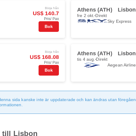
Börja från
Athens (ATH)
Lisbon
US$ 140.7
fre 2 okt.
Direkt
Pris/ Pax
Sky Express
Bok
Börja från
Athens (ATH)
Lisbon
US$ 168.08
tis 4 aug.
Direkt
Pris/ Pax
Aegean Airline
Bok
denna sida kanske inte är uppdaterade och kan ändras utan föregåen
formationen.
till Lisbon