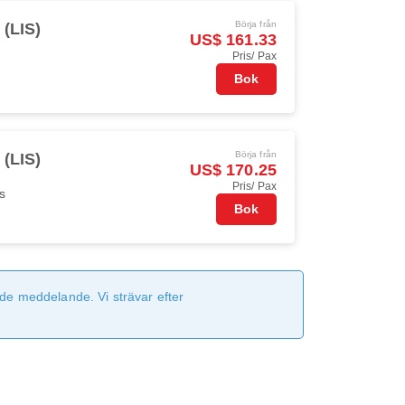
Börja från
 (LIS)
US$ 161.33
Pris/ Pax
Bok
Börja från
 (LIS)
US$ 170.25
Pris/ Pax
s
Bok
de meddelande. Vi strävar efter