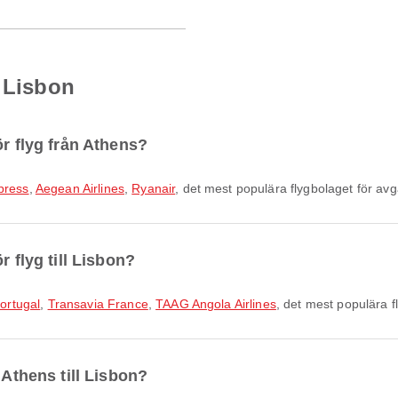
l Lisbon
ör flyg från Athens?
press
,
Aegean Airlines
,
Ryanair
, det mest populära flygbolaget för av
r flyg till Lisbon?
ortugal
,
Transavia France
,
TAAG Angola Airlines
, det mest populära f
 Athens till Lisbon?