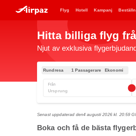
Flyg
Hotell
Kampanj
Beställn
Hitta billiga flyg f
Njut av exklusiva flygerbjudand
Rundresa
1 Passagerare
Ekonomi
Från
Senast uppdaterad den
4 augusti 2026 kl. 20:59 
Boka och få de bästa flyger