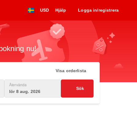
USD
Hjälp
Logga in/registrera
 bokning nu!
Visa orderlista
Återvända
Sök
lör 8 aug. 2026