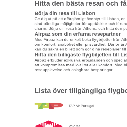
Hitta den bästa resan och få
Börja din resa till Lisbon
Ge dig ut på ett oförglömligt äventyr till Lisbon, e
stad oändliga möjligheter för upptäckter och förun
charm. Börja din resa från Athens, och hitta den per
Airpaz som din erfarna resepartner
Med Airpaz kan du enkelt boka flygbiljetter från At
om komfort, snabbhet eller prisvärdhet. Därför är 
kan du säkra en biljett som gör dina reseplaner til
Hitta den billigaste flygbiljetten till L
Airpaz erbjuder exklusiva erbjudanden och specialrab
att kompromissa med kvalitet eller komfort. Med Airp
reseupplevelse och oslagbara besparingar.
Lista över tillgängliga flygb
TAP Air Portugal
Volotea