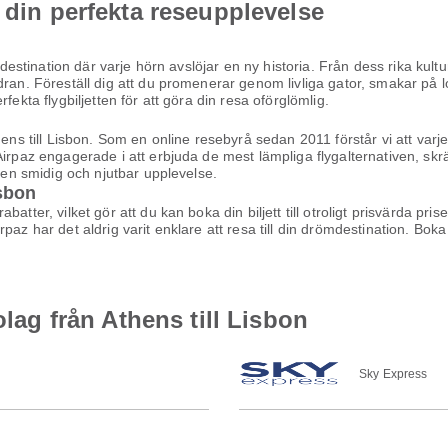
 din perfekta reseupplevelse
n destination där varje hörn avslöjar en ny historia. Från dess rika kul
dran. Föreställ dig att du promenerar genom livliga gator, smakar på l
fekta flygbiljetten för att göra din resa oförglömlig.
hens till Lisbon. Som en online resebyrå sedan 2011 förstår vi att varj
Airpaz engagerade i att erbjuda de mest lämpliga flygalternativen, sk
l en smidig och njutbar upplevelse.
isbon
atter, vilket gör att du kan boka din biljett till otroligt prisvärda pri
az har det aldrig varit enklare att resa till din drömdestination. Boka 
olag från Athens till Lisbon
Sky Express