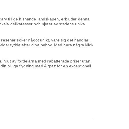
turarv till de hisnande landskapen, erbjuder denna
okala delikatesser och njuter av stadens unika
e resenär söker något unikt, vare sig det handlar
räddarsydda efter dina behov. Med bara några klick
ser. Njut av fördelarna med rabatterade priser utan
din billiga flygning med Airpaz för en exceptionell