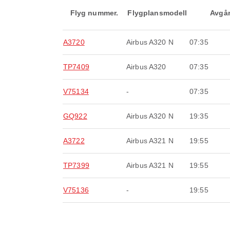
Flyg nummer.
Flygplansmodell
Avgå
A3720
Airbus A320 N
07:35
TP7409
Airbus A320
07:35
V75134
-
07:35
GQ922
Airbus A320 N
19:35
A3722
Airbus A321 N
19:55
TP7399
Airbus A321 N
19:55
V75136
-
19:55