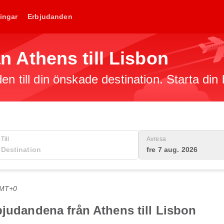
ingar
Erbjudanden
rån Athens till Lisbon
en till din önskade destination. Starta din
Till
Avresa
fre 7 aug. 2026
GMT+0
bjudandena från Athens till Lisbon