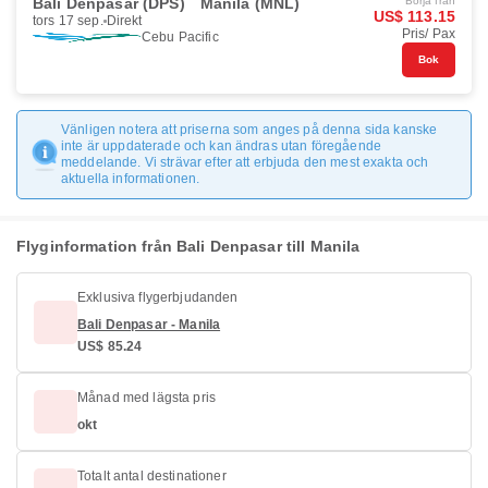
Bali Denpasar (DPS)
Manila (MNL)
Börja från
US$ 113.15
tors 17 sep.
Direkt
Pris/ Pax
Cebu Pacific
Bok
Vänligen notera att priserna som anges på denna sida kanske
inte är uppdaterade och kan ändras utan föregående
meddelande. Vi strävar efter att erbjuda den mest exakta och
aktuella informationen.
Flyginformation från Bali Denpasar till Manila
Exklusiva flygerbjudanden
Bali Denpasar - Manila
US$ 85.24
Månad med lägsta pris
okt
Totalt antal destinationer