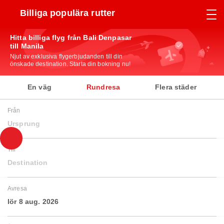
Billiga populära rutter
Hitta billiga flyg från Bali Denpasar
till Manila
Njut av exklusiva flygerbjudanden till din
önskade destination. Starta din bokning nu!
En väg
Rundresa
Flera städer
Från
Ursprung
Till
Destination
Avresa
lör 8 aug. 2026