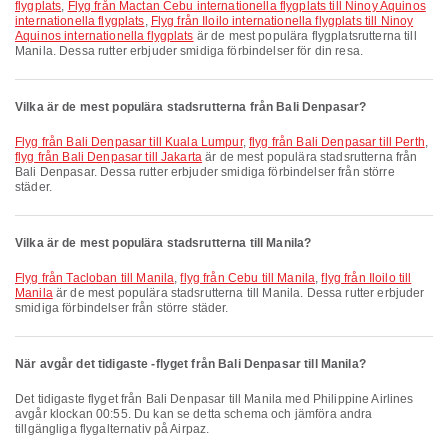
flygplats
,
Flyg från Mactan Cebu internationella flygplats till Ninoy Aquinos
internationella flygplats
,
Flyg från Iloilo internationella flygplats till Ninoy
Aquinos internationella flygplats
är de mest populära flygplatsrutterna till
Manila. Dessa rutter erbjuder smidiga förbindelser för din resa.
Vilka är de mest populära stadsrutterna från Bali Denpasar?
flyg från Bali Denpasar till Kuala Lumpur
,
flyg från Bali Denpasar till Perth
,
flyg från Bali Denpasar till Jakarta
är de mest populära stadsrutterna från
Bali Denpasar. Dessa rutter erbjuder smidiga förbindelser från större
städer.
Vilka är de mest populära stadsrutterna till Manila?
flyg från Tacloban till Manila
,
flyg från Cebu till Manila
,
flyg från Iloilo till
Manila
är de mest populära stadsrutterna till Manila. Dessa rutter erbjuder
smidiga förbindelser från större städer.
När avgår det tidigaste -flyget från Bali Denpasar till Manila?
Det tidigaste flyget från Bali Denpasar till Manila med Philippine Airlines
avgår klockan 00:55. Du kan se detta schema och jämföra andra
tillgängliga flygalternativ på Airpaz.