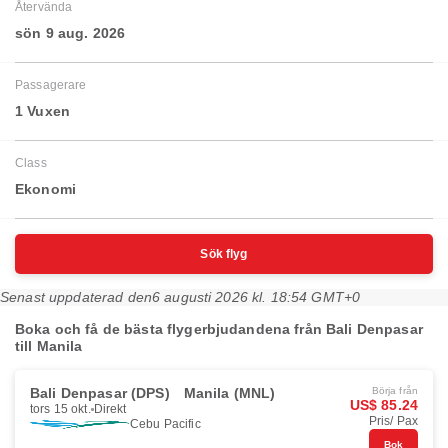
Återvända
sön 9 aug. 2026
Passagerare
1 Vuxen
Class
Ekonomi
Sök flyg
Senast uppdaterad den
6 augusti 2026 kl. 18:54 GMT+0
Boka och få de bästa flygerbjudandena från Bali Denpasar
till Manila
Bali Denpasar (DPS)
Manila (MNL)
Börja från
US$ 85.24
tors 15 okt.
Direkt
Pris/ Pax
Cebu Pacific
Bok