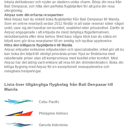
lokala delikatesser och njuter av stadens unika charm. Börja din resa från
Bali Denpasar, och hitta den perfekta flygbiljetten för att göra din resa
oförglömlig.
Airpaz som din erfarna resepartner
Med Airpaz kan du enkelt boka flygbiljetter från Bali Denpasar till Manila.
Som en online resebyrå sedan 2011 förstår vi att varje resenär söker något
unikt, vare sig det handlar om komfort, snabbhet eller prisvärdhet. Därför är
Airpaz engagerade i att erbjuda de mest lämpliga flygalternativen,
skräddarsydda efter dina behov. Med bara några klick kan du säkra en
biljett som gör dina reseplaner till en smidig och njutbar upplevelse.
Hitta den billigaste flygbiljetten till Manila
Airpaz erbjuder exklusiva erbjudanden och specialrabatter, vilket gör att du
kan boka din biljett till otroligt prisvärda priser. Njut av fördelarna med
rabatterade priser utan att kompromissa med kvalitet eller komfort. Med
Airpaz har det aldrig varit enklare att resa till din drömdestination. Boka din
billiga flygning med Airpaz för en exceptionell reseupplevelse och
oslagbara besparingar.
Lista över tillgängliga flygbolag från Bali Denpasar till
Manila
Cebu Pacific
Philippine Airlines
Garuda Indonesia