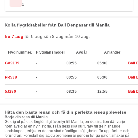
1
Kolla flygtidtabeller från Bali Denpasar till Manila
fre 7 aug.
lör 8 aug.
sön 9 aug.
mån 10 aug.
Flyg nummer.
Flygplansmodell
Avgår
Anländer
GA9139
-
00:55
05:00
Bali 
PR538
-
00:55
05:00
Bali 
5J280
-
08:35
12:55
Bali 
Hitta den bästa resan och få din perfekta reseupplevelse
Börja din resa till Manila
Ge dig ut på ett oförglömligt äventyr till Manila, en destination där varje
hörn avslöjar en ny historia. Från dess rika kulturarv till de hisnande
landskapen, erbjuder denna stad oändliga möjligheter för upptäckter och
förundran. Föreställ dig att du promenerar genom livliga gator, smakar på