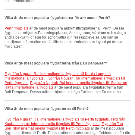
och terminalkartor.
Vilka är de mest populära flygplatserna för ankomst i Perth?
Perth flygplats
är de mest populära ankomstflygplatserna i Perth. Dessa
flygplatser erbjuder Parkeringsplatser, Amningsrum, Väntrum och många
andra bekvämligheter för att förbättra din reseupplevelse. Du kan se
detaljerad information om faciliteter och terminalernas layout på dessa
flygplatser.
Vilka är de mest populära flygrutterna från Bali Denpasar?
Flyg från Ngurah Rai internationella flygplats till Kuala Lumpurs
internationella flygplats
,
Flyg från Ngurah Rai internationella flygplats till
Perth flygplats
,
Flyg från Ngurah Rai internationella flygplats till Soekarno
Hatta internationella flygplats
är de mest populära flygplatsrutterna från
Bali Denpasar. Dessa rutter erbjuder smidiga förbindelser för din resa.
Vilka är de mest populära flygrutterna till Perth?
Flyg från Ngurah Rai internationella flygplats till Perth flygplats
,
Flyg från
Kuala Lumpurs internationella flygplats till Perth flygplats
,
Flyg från Tan
Son Nhat internationella flygplats till Perth flygplats
är de mest populära
flygplatsrutterna till Perth. Dessa rutter erbjuder smidiga förbindelser för din