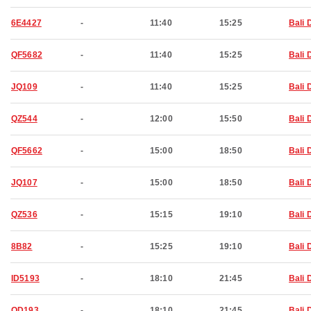
6E4427
-
11:40
15:25
Bali 
QF5682
-
11:40
15:25
Bali 
JQ109
-
11:40
15:25
Bali 
QZ544
-
12:00
15:50
Bali 
QF5662
-
15:00
18:50
Bali 
JQ107
-
15:00
18:50
Bali 
QZ536
-
15:15
19:10
Bali 
8B82
-
15:25
19:10
Bali 
ID5193
-
18:10
21:45
Bali 
OD193
-
18:10
21:45
Bali 