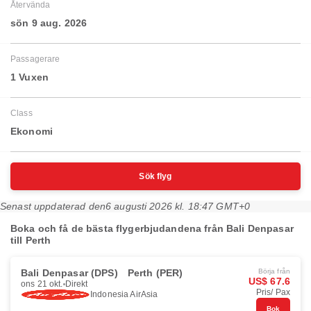
Återvända
sön 9 aug. 2026
Passagerare
1 Vuxen
Class
Ekonomi
Sök flyg
Senast uppdaterad den
6 augusti 2026 kl. 18:47 GMT+0
Boka och få de bästa flygerbjudandena från Bali Denpasar
till Perth
Bali Denpasar (DPS)
Perth (PER)
Börja från
US$ 67.6
ons 21 okt.
Direkt
Pris/ Pax
Indonesia AirAsia
Bok