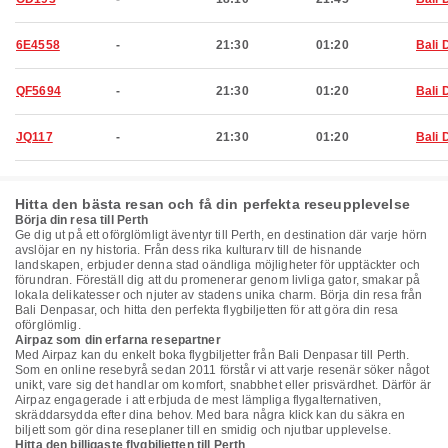
6E4558
-
21:30
01:20
Bali 
QF5694
-
21:30
01:20
Bali 
JQ117
-
21:30
01:20
Bali 
Hitta den bästa resan och få din perfekta reseupplevelse
Börja din resa till Perth
Ge dig ut på ett oförglömligt äventyr till Perth, en destination där varje hörn
avslöjar en ny historia. Från dess rika kulturarv till de hisnande
landskapen, erbjuder denna stad oändliga möjligheter för upptäckter och
förundran. Föreställ dig att du promenerar genom livliga gator, smakar på
lokala delikatesser och njuter av stadens unika charm. Börja din resa från
Bali Denpasar, och hitta den perfekta flygbiljetten för att göra din resa
oförglömlig.
Airpaz som din erfarna resepartner
Med Airpaz kan du enkelt boka flygbiljetter från Bali Denpasar till Perth.
Som en online resebyrå sedan 2011 förstår vi att varje resenär söker något
unikt, vare sig det handlar om komfort, snabbhet eller prisvärdhet. Därför är
Airpaz engagerade i att erbjuda de mest lämpliga flygalternativen,
skräddarsydda efter dina behov. Med bara några klick kan du säkra en
biljett som gör dina reseplaner till en smidig och njutbar upplevelse.
Hitta den billigaste flygbiljetten till Perth