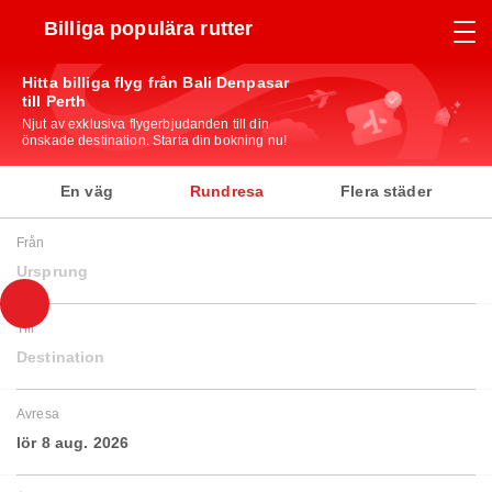
Billiga populära rutter
Hitta billiga flyg från Bali Denpasar
till Perth
Njut av exklusiva flygerbjudanden till din
önskade destination. Starta din bokning nu!
En väg
Rundresa
Flera städer
Från
Ursprung
Till
Destination
Avresa
lör 8 aug. 2026