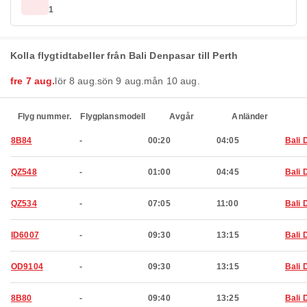
1
Kolla flygtidtabeller från Bali Denpasar till Perth
fre 7 aug.
lör 8 aug.
sön 9 aug.
mån 10 aug.
Flyg nummer.
Flygplansmodell
Avgår
Anländer
8B84
-
00:20
04:05
Bali 
QZ548
-
01:00
04:45
Bali 
QZ534
-
07:05
11:00
Bali 
ID6007
-
09:30
13:15
Bali 
OD9104
-
09:30
13:15
Bali 
8B80
-
09:40
13:25
Bali 