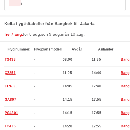
1
Kolla flygtidtabeller från Bangkok till Jakarta
fre 7 aug.
lör 8 aug.
sön 9 aug.
mån 10 aug.
Flyg nummer.
Flygplansmodell
Avgår
Anländer
TG433
-
08:00
11:35
Bang
QZ251
-
11:05
14:40
Bang
ID7630
-
14:05
17:40
Bang
GA867
-
14:15
17:55
Bang
PG4301
-
14:15
17:55
Bang
TG435
-
14:20
17:55
Bang