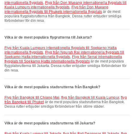
internationella flygplats
,
Flyg från Don Mueang internationella flygplats till
Kuala Lumpurs internationella flygplats
,
Flyg från Don Mueang
internationella flygplats till Phukets internationella flygplats
är de mest
populära flygplatsrutterna från Bangkok. Dessa rutter erbjuder smidiga
förbindelser för din resa.
Vilka är de mest populära flygrutterna till Jakarta?
Flyg från Kuala Lumpurs internationella flygplats till Soekarno Hatta
internationella flygplats
,
Flyg från Ngurah Rai internationella flygplats till
Soekarno Hatta internationella flygplats
,
Flyg från Senai internationella
flygplats till Soekarno Hatta internationella flygplats
är de mest populära
flygplatsrutterna till Jakarta. Dessa rutter erbjuder smidiga förbindelser för
din resa.
Vilka är de mest populära stadsrutterna från Bangkok?
flyg från Bangkok till Chiang Mai
,
flyg från Bangkok till Kuala Lumpur
,
flyg
från Bangkok till Phuket
är de mest populära stadsrutterna från Bangkok.
Dessa rutter erbjuder smidiga förbindelser från större städer.
Vilka är de mest populära stadsrutterna till Jakarta?
flyg från Kuala Lumpur till Jakarta
,
flyg från Bali Denpasar till Jakarta
,
flyg