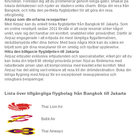
förundran. Föreställ dig att du promenerar genom livliga gator, smakar på
lokala delikatesser och njuter av stadens unika charm. Börja din resa från
Bangkok, och hitta den perfekta flygbiljetten för att göra din resa
oförglömlig.
Airpaz som din erfarna resepartner
Med Airpaz kan du enkelt boka flygbiljetter från Bangkok till Jakarta. Som
en online resebyrå sedan 2011 förstår vi att varje resenär söker något
unikt, vare sig det handlar om komfort, snabbhet eller prisvärdhet. Därför är
Airpaz engagerade i att erbjuda de mest lämpliga flygalternativen,
skräddarsydda efter dina behov. Med bara några klick kan du säkra en
biljett som gör dina reseplaner till en smidig och njutbar upplevelse.
Hitta den billigaste flygbiljetten till Jakarta
Airpaz erbjuder exklusiva erbjudanden och specialrabatter, vilket gör att du
kan boka din biljett till otroligt prisvärda priser. Njut av fördelarna med
rabatterade priser utan att kompromissa med kvalitet eller komfort. Med
Airpaz har det aldrig varit enklare att resa till din drömdestination. Boka din
billiga flygning med Airpaz för en exceptionell reseupplevelse och
oslagbara besparingar.
Lista över tillgängliga flygbolag från Bangkok till Jakarta
Thai Lion Air
Batik Air
Thai Airways