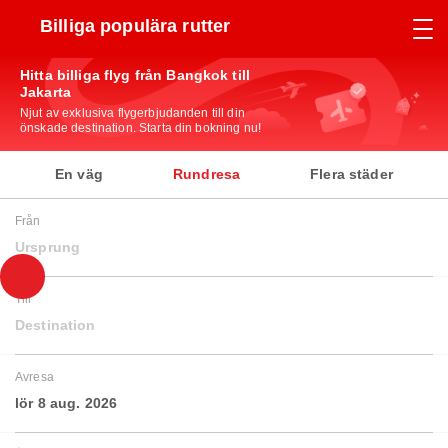
Billiga populära rutter
Hitta billiga flyg från Bangkok till
Jakarta
Njut av exklusiva flygerbjudanden till din
önskade destination. Starta din bokning nu!
En väg
Rundresa
Flera städer
Från
Ursprung
Till
Destination
Avresa
lör 8 aug. 2026