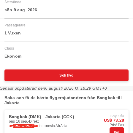
Återvända
sön 9 aug. 2026
Passagerare
1 Vuxen
Class
Ekonomi
Sök flyg
Senast uppdaterad den
6 augusti 2026 kl. 18:29 GMT+0
Boka och få de bästa flygerbjudandena från Bangkok till
Jakarta
Bangkok (DMK)
Jakarta (CGK)
Börja från
US$ 73.28
ons 16 sep.
Direkt
Pris/ Pax
Indonesia AirAsia
Bok