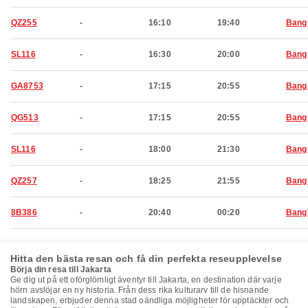
QZ255
-
16:10
19:40
Bang
SL116
-
16:30
20:00
Bang
GA8753
-
17:15
20:55
Bang
QG513
-
17:15
20:55
Bang
SL116
-
18:00
21:30
Bang
QZ257
-
18:25
21:55
Bang
8B386
-
20:40
00:20
Bang
Hitta den bästa resan och få din perfekta reseupplevelse
Börja din resa till Jakarta
Ge dig ut på ett oförglömligt äventyr till Jakarta, en destination där varje
hörn avslöjar en ny historia. Från dess rika kulturarv till de hisnande
landskapen, erbjuder denna stad oändliga möjligheter för upptäckter och