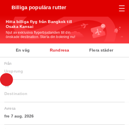
Billiga populära rutter
Hitta billiga flyg från Bangkok till
Osaka Kansai
Njut av exklusiva flygerbjudanden till din
önskade destination. Starta din bokning nu!
En väg
Rundresa
Flera städer
Från
Ursprung
Till
Destination
Avresa
fre 7 aug. 2026