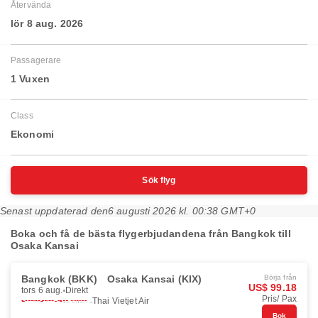
Återvända
lör 8 aug. 2026
Passagerare
1 Vuxen
Class
Ekonomi
Sök flyg
Senast uppdaterad den
6 augusti 2026 kl. 00:38 GMT+0
Boka och få de bästa flygerbjudandena från Bangkok till
Osaka Kansai
Bangkok (BKK)
Osaka Kansai (KIX)
Börja från
US$ 99.18
tors 6 aug.
Direkt
Pris/ Pax
Thai Vietjet Air
Bok