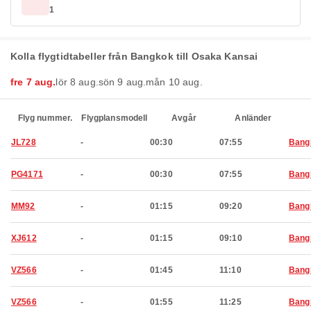
1
Kolla flygtidtabeller från Bangkok till Osaka Kansai
fre 7 aug.
lör 8 aug.
sön 9 aug.
mån 10 aug.
Flyg nummer.
Flygplansmodell
Avgår
Anländer
JL728
-
00:30
07:55
Bang
PG4171
-
00:30
07:55
Bang
MM92
-
01:15
09:20
Bang
XJ612
-
01:15
09:10
Bang
VZ566
-
01:45
11:10
Bang
VZ566
-
01:55
11:25
Bang