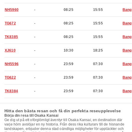
NH5960
-
08:25
15:55
Bang
TG672
-
08:25
15:55
Bang
TK8385
-
08:25
15:55
Bang
XJ610
-
10:30
18:25
Bang
NH5596
-
23:59
07:30
Bang
TG622
-
23:59
07:30
Bang
TK8384
-
23:59
07:30
Bang
Hitta den bästa resan och få din perfekta reseupplevelse
Börja din resa till Osaka Kansai
Ge dig ut på ett oförglömligt äventyr till Osaka Kansai, en destination där
varje hörn avslöjar en ny historia. Från dess rika kulturarv till de hisnande
landskapen, erbjuder denna stad oändliga möjligheter för upptäckter och