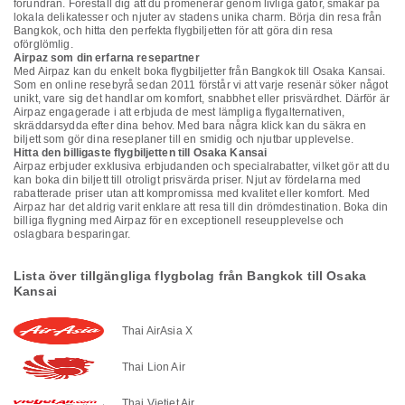
förundran. Föreställ dig att du promenerar genom livliga gator, smakar på
lokala delikatesser och njuter av stadens unika charm. Börja din resa från
Bangkok, och hitta den perfekta flygbiljetten för att göra din resa
oförglömlig.
Airpaz som din erfarna resepartner
Med Airpaz kan du enkelt boka flygbiljetter från Bangkok till Osaka Kansai.
Som en online resebyrå sedan 2011 förstår vi att varje resenär söker något
unikt, vare sig det handlar om komfort, snabbhet eller prisvärdhet. Därför är
Airpaz engagerade i att erbjuda de mest lämpliga flygalternativen,
skräddarsydda efter dina behov. Med bara några klick kan du säkra en
biljett som gör dina reseplaner till en smidig och njutbar upplevelse.
Hitta den billigaste flygbiljetten till Osaka Kansai
Airpaz erbjuder exklusiva erbjudanden och specialrabatter, vilket gör att du
kan boka din biljett till otroligt prisvärda priser. Njut av fördelarna med
rabatterade priser utan att kompromissa med kvalitet eller komfort. Med
Airpaz har det aldrig varit enklare att resa till din drömdestination. Boka din
billiga flygning med Airpaz för en exceptionell reseupplevelse och
oslagbara besparingar.
Lista över tillgängliga flygbolag från Bangkok till Osaka
Kansai
Thai AirAsia X
Thai Lion Air
Thai Vietjet Air