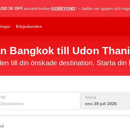
USD 30 OFF
använd koden
GOBEYOND
! – ladda ner appen och regis
ingar
Erbjudanden
från Bangkok till Udon Than
en till din önskade destination. Starta din
Till
Avresa
ons 29 juli 2026
+0