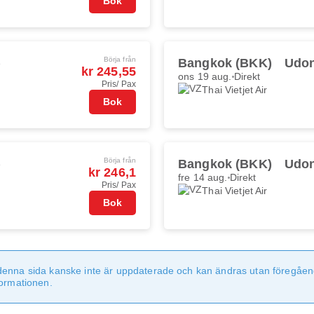
Bok
Börja från
)
Bangkok (BKK)
Udon
kr 245,55
ons 19 aug.
Direkt
Pris/ Pax
Thai Vietjet Air
Bok
Börja från
)
Bangkok (BKK)
Udon
kr 246,1
fre 14 aug.
Direkt
Pris/ Pax
Thai Vietjet Air
Bok
denna sida kanske inte är uppdaterade och kan ändras utan föregåen
formationen.