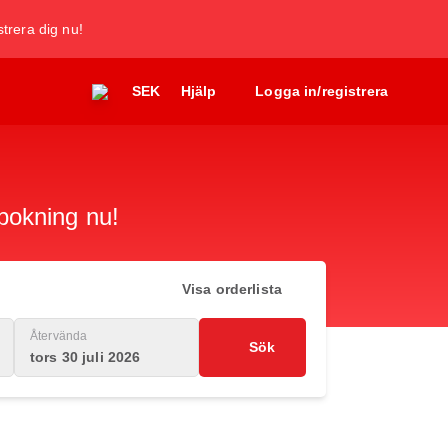
trera dig nu!
SEK
Hjälp
Logga in/registrera
i
 bokning nu!
Visa orderlista
Återvända
Sök
tors 30 juli 2026