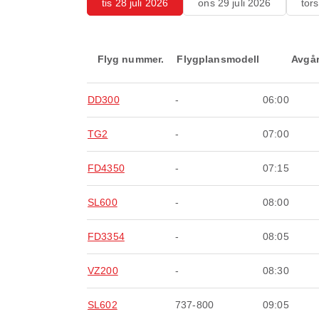
tis 28 juli 2026
ons 29 juli 2026
tors
Flyg nummer.
Flygplansmodell
Avgå
DD300
-
06:00
TG2
-
07:00
FD4350
-
07:15
SL600
-
08:00
FD3354
-
08:05
VZ200
-
08:30
SL602
737-800
09:05