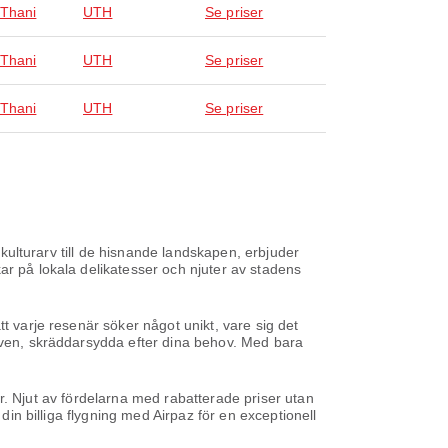
Thani
UTH
Se priser
Thani
UTH
Se priser
Thani
UTH
Se priser
 kulturarv till de hisnande landskapen, erbjuder
ar på lokala delikatesser och njuter av stadens
t varje resenär söker något unikt, vare sig det
tiven, skräddarsydda efter dina behov. Med bara
ser. Njut av fördelarna med rabatterade priser utan
din billiga flygning med Airpaz för en exceptionell