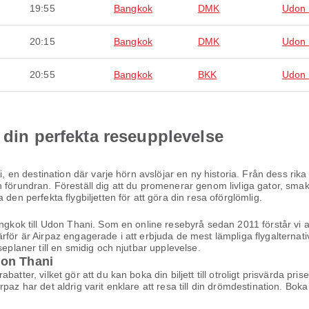
19:55
Bangkok
DMK
Udon 
20:15
Bangkok
DMK
Udon 
20:55
Bangkok
BKK
Udon 
 din perfekta reseupplevelse
i, en destination där varje hörn avslöjar en ny historia. Från dess rika
 förundran. Föreställ dig att du promenerar genom livliga gator, smak
den perfekta flygbiljetten för att göra din resa oförglömlig.
ngkok till Udon Thani. Som en online resebyrå sedan 2011 förstår vi at
ärför är Airpaz engagerade i att erbjuda de mest lämpliga flygalterna
seplaner till en smidig och njutbar upplevelse.
Udon Thani
atter, vilket gör att du kan boka din biljett till otroligt prisvärda pri
az har det aldrig varit enklare att resa till din drömdestination. Boka 