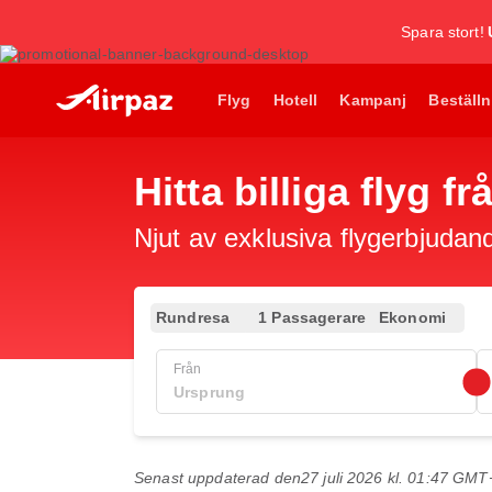
Spara stort!
Flyg
Hotell
Kampanj
Beställn
Hitta billiga flyg 
Njut av exklusiva flygerbjudand
Rundresa
1 Passagerare
Ekonomi
Från
Senast uppdaterad den
27 juli 2026 kl. 01:47 GMT