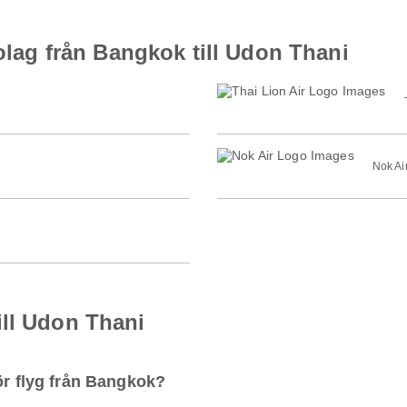
bolag från Bangkok till Udon Thani
Nok Ai
ill Udon Thani
ör flyg från Bangkok?