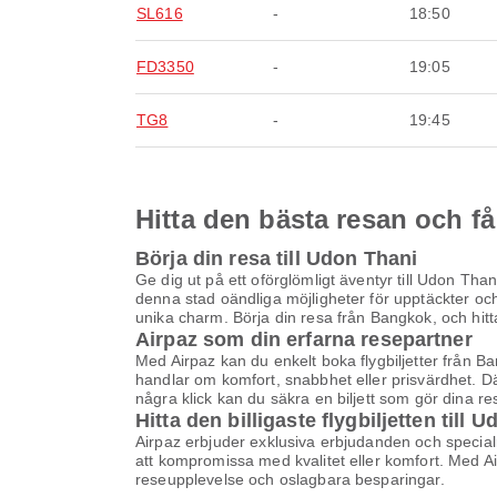
SL616
-
18:50
FD3350
-
19:05
TG8
-
19:45
Hitta den bästa resan och få
Börja din resa till Udon Thani
Ge dig ut på ett oförglömligt äventyr till Udon Than
denna stad oändliga möjligheter för upptäckter och
unika charm. Börja din resa från Bangkok, och hitta 
Airpaz som din erfarna resepartner
Med Airpaz kan du enkelt boka flygbiljetter från Ba
handlar om komfort, snabbhet eller prisvärdhet. D
några klick kan du säkra en biljett som gör dina re
Hitta den billigaste flygbiljetten till 
Airpaz erbjuder exklusiva erbjudanden och specialrab
att kompromissa med kvalitet eller komfort. Med Airp
reseupplevelse och oslagbara besparingar.